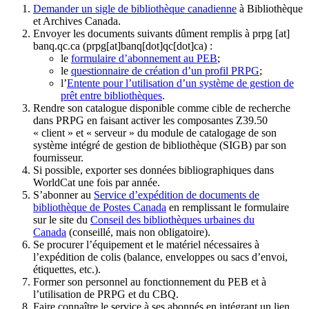
Demander un sigle de bibliothèque canadienne
à Bibliothèque
et Archives Canada.
Envoyer les documents suivants dûment remplis à
prpg
[at]
banq.qc.ca
(prpg[at]banq[dot]qc[dot]ca)
:
le
formulaire d’abonnement au PEB
;
le
questionnaire de création d’un profil PRPG
;
l’
Entente pour l’utilisation d’un système de gestion de
prêt entre bibliothèques
.
Rendre son catalogue disponible comme cible de recherche
dans PRPG en faisant activer les composantes Z39.50
« client » et « serveur » du module de catalogage de son
système intégré de gestion de bibliothèque (SIGB) par son
fournisseur
.
Si possible, exporter ses données bibliographiques dans
WorldCat une fois par année.
S’abonner au
Service d’expédition de documents de
bibliothèque de Postes Canada
en remplissant le formulaire
sur le site du
Conseil des bibliothèques urbaines du
Canada
(conseillé, mais non obligatoire).
Se procurer l’équipement et le matériel nécessaires à
l’expédition de colis (balance, enveloppes ou sacs d’envoi,
étiquettes, etc.).
Former son personnel au fonctionnement du PEB et à
l’utilisation de PRPG et du CBQ.
Faire connaître le service à ses abonnés en intégrant un lien