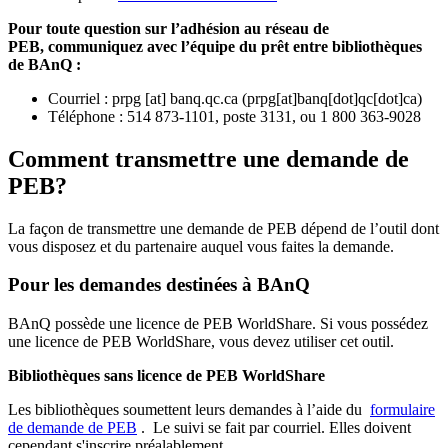
Pour toute question sur l’adhésion au réseau de
PEB,
communiquez avec l’équipe du prêt entre bibliothèques
de BAnQ :
Courriel
:
prpg
[at]
banq.qc.ca
(
prpg[at]banq[dot]qc[dot]ca
)
Téléphone : 514 873-1101, poste 3131, ou 1 800 363-9028
Comment transmettre une demande de
PEB?
La façon de transmettre une demande de PEB dépend de l’outil dont
vous disposez et du partenaire auquel vous faites la demande.
Pour les demandes destinées à BAnQ
BAnQ possède une licence de PEB WorldShare. Si vous possédez
une licence de PEB WorldShare, vous devez utiliser cet outil.
Bibliothèques sans licence de PEB WorldShare
Les bibliothèques soumettent leurs demandes à l’aide du
formulaire
de demande de PEB
.
Le suivi se fait par courriel.
Elles doivent
cependant s'inscrire préalablement.