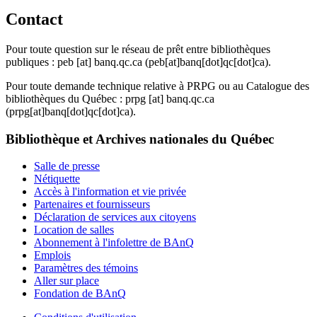
Contact
Pour toute question sur le réseau de prêt entre bibliothèques
publiques :
peb
[at]
banq.qc.ca
(peb[at]banq[dot]qc[dot]ca)
.
Pour toute demande technique relative à PRPG ou au Catalogue des
bibliothèques du Québec :
prpg
[at]
banq.qc.ca
(prpg[at]banq[dot]qc[dot]ca)
.
Bibliothèque et Archives nationales du Québec
Salle de presse
Nétiquette
Accès à l'information et vie privée
Partenaires et fournisseurs
Déclaration de services aux citoyens
Location de salles
Abonnement à l'infolettre de BAnQ
Emplois
Paramètres des témoins
Aller sur place
Fondation de BAnQ