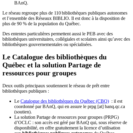
BAnQ.
Le réseau regroupe plus de 110
biblioth
è
ques publiques autonomes
et l
’
ensemble des R
é
seaux BIBLIO. Il est donc
à
la disposition de
plus de 90 % de la population du Qu
é
bec.
Des ententes particulières permettent aussi le PEB avec des
bibliothèques universitaires, collégiales et scolaires ainsi qu’avec des
bibliothèques gouvernementales ou spécialisées.
Le Catalogue des bibliothèques du
Québec et la solution Partage de
ressources pour groupes
Deux outils principaux soutiennent le réseau de prêt entre
bibliothèques publiques :
Le
Catalogue des bibliothèques du Québec (CBQ)
: il est
coordonné par BAnQ, qui en assure le
prpg
[at]
banq.qc.ca
(soutien)
.
La solution Partage de ressources pour groupes (PRPG)
d’OCLC : son accès est géré par BAnQ qui, sous réserve de
disponibilité, en offre gratuitement la licence d’utilisation