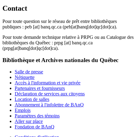
Contact
Pour toute question sur le réseau de prêt entre bibliothèques
publiques :
peb
[at]
banq.qc.ca
(peb[at]banq[dot]qc[dot]ca)
.
Pour toute demande technique relative à PRPG ou au Catalogue des
bibliothèques du Québec :
prpg
[at]
banq.qc.ca
(prpg[at]banq[dot]qc[dot]ca)
.
Bibliothèque et Archives nationales du Québec
Salle de presse
Nétiquette
Accès à l'information et vie privée
Partenaires et fournisseurs
Déclaration de services aux citoyens
Location de salles
Abonnement à l'infolettre de BAnQ
Emplois
Paramètres des témoins
Aller sur place
Fondation de BAnQ