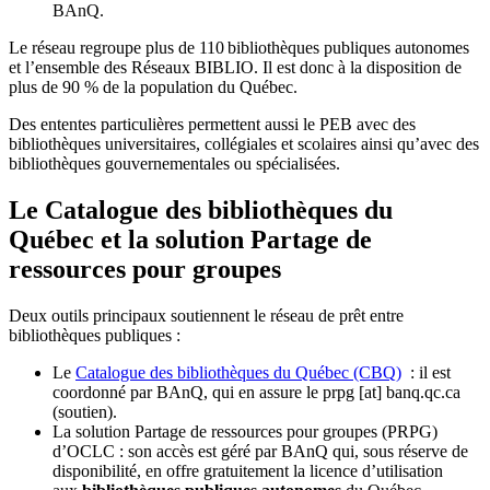
BAnQ.
Le réseau regroupe plus de 110
biblioth
è
ques publiques autonomes
et l
’
ensemble des R
é
seaux BIBLIO. Il est donc
à
la disposition de
plus de 90 % de la population du Qu
é
bec.
Des ententes particulières permettent aussi le PEB avec des
bibliothèques universitaires, collégiales et scolaires ainsi qu’avec des
bibliothèques gouvernementales ou spécialisées.
Le Catalogue des bibliothèques du
Québec et la solution Partage de
ressources pour groupes
Deux outils principaux soutiennent le réseau de prêt entre
bibliothèques publiques :
Le
Catalogue des bibliothèques du Québec (CBQ)
: il est
coordonné par BAnQ, qui en assure le
prpg
[at]
banq.qc.ca
(soutien)
.
La solution Partage de ressources pour groupes (PRPG)
d’OCLC : son accès est géré par BAnQ qui, sous réserve de
disponibilité, en offre gratuitement la licence d’utilisation