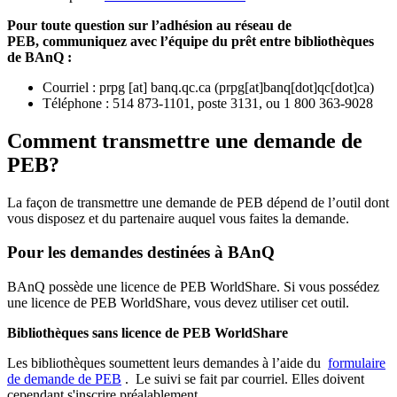
Pour toute question sur l’adhésion au réseau de
PEB,
communiquez avec l’équipe du prêt entre bibliothèques
de BAnQ :
Courriel
:
prpg
[at]
banq.qc.ca
(
prpg[at]banq[dot]qc[dot]ca
)
Téléphone : 514 873-1101, poste 3131, ou 1 800 363-9028
Comment transmettre une demande de
PEB?
La façon de transmettre une demande de PEB dépend de l’outil dont
vous disposez et du partenaire auquel vous faites la demande.
Pour les demandes destinées à BAnQ
BAnQ possède une licence de PEB WorldShare. Si vous possédez
une licence de PEB WorldShare, vous devez utiliser cet outil.
Bibliothèques sans licence de PEB WorldShare
Les bibliothèques soumettent leurs demandes à l’aide du
formulaire
de demande de PEB
.
Le suivi se fait par courriel.
Elles doivent
cependant s'inscrire préalablement.