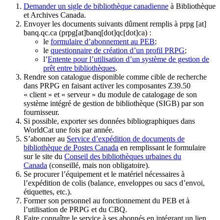
Demander un sigle de bibliothèque canadienne
à Bibliothèque
et Archives Canada.
Envoyer les documents suivants dûment remplis à
prpg
[at]
banq.qc.ca
(prpg[at]banq[dot]qc[dot]ca)
:
le
formulaire d’abonnement au PEB
;
le
questionnaire de création d’un profil PRPG
;
l’
Entente pour l’utilisation d’un système de gestion de
prêt entre bibliothèques
.
Rendre son catalogue disponible comme cible de recherche
dans PRPG en faisant activer les composantes Z39.50
« client » et « serveur » du module de catalogage de son
système intégré de gestion de bibliothèque (SIGB) par son
fournisseur
.
Si possible, exporter ses données bibliographiques dans
WorldCat une fois par année.
S’abonner au
Service d’expédition de documents de
bibliothèque de Postes Canada
en remplissant le formulaire
sur le site du
Conseil des bibliothèques urbaines du
Canada
(conseillé, mais non obligatoire).
Se procurer l’équipement et le matériel nécessaires à
l’expédition de colis (balance, enveloppes ou sacs d’envoi,
étiquettes, etc.).
Former son personnel au fonctionnement du PEB et à
l’utilisation de PRPG et du CBQ.
Faire connaître le service à ses abonnés en intégrant un lien