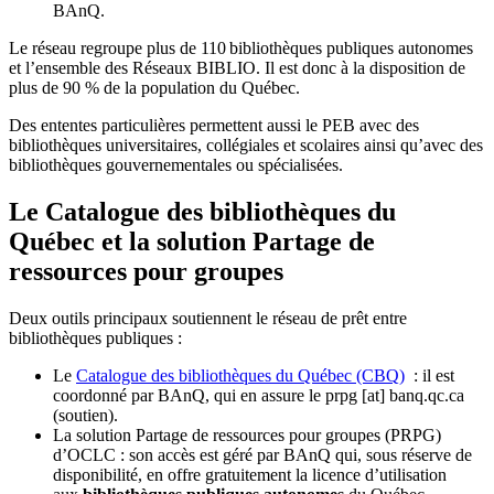
BAnQ.
Le réseau regroupe plus de 110
biblioth
è
ques publiques autonomes
et l
’
ensemble des R
é
seaux BIBLIO. Il est donc
à
la disposition de
plus de 90 % de la population du Qu
é
bec.
Des ententes particulières permettent aussi le PEB avec des
bibliothèques universitaires, collégiales et scolaires ainsi qu’avec des
bibliothèques gouvernementales ou spécialisées.
Le Catalogue des bibliothèques du
Québec et la solution Partage de
ressources pour groupes
Deux outils principaux soutiennent le réseau de prêt entre
bibliothèques publiques :
Le
Catalogue des bibliothèques du Québec (CBQ)
: il est
coordonné par BAnQ, qui en assure le
prpg
[at]
banq.qc.ca
(soutien)
.
La solution Partage de ressources pour groupes (PRPG)
d’OCLC : son accès est géré par BAnQ qui, sous réserve de
disponibilité, en offre gratuitement la licence d’utilisation