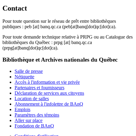
Contact
Pour toute question sur le réseau de prêt entre bibliothèques
publiques :
peb
[at]
banq.qc.ca
(peb[at]banq[dot]qc[dot]ca)
.
Pour toute demande technique relative à PRPG ou au Catalogue des
bibliothèques du Québec :
prpg
[at]
banq.qc.ca
(prpg[at]banq[dot]qc[dot]ca)
.
Bibliothèque et Archives nationales du Québec
Salle de presse
Nétiquette
Accès à l'information et vie privée
Partenaires et fournisseurs
Déclaration de services aux citoyens
Location de salles
Abonnement à l'infolettre de BAnQ
Emplois
Paramètres des témoins
Aller sur place
Fondation de BAnQ