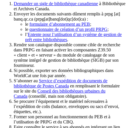
Demander un sigle de bibliothèque canadienne
à Bibliothèque
et Archives Canada.
Envoyer les documents suivants dûment remplis à
prpg
[at]
banq.qc.ca
(prpg[at]banq[dot]qc[dot]ca)
:
le
formulaire d’abonnement au PEB
;
le
questionnaire de création d’un profil PRPG
;
l’
Entente pour l’utilisation d’un système de gestion de
prêt entre bibliothèques
.
Rendre son catalogue disponible comme cible de recherche
dans PRPG en faisant activer les composantes Z39.50
« client » et « serveur » du module de catalogage de son
système intégré de gestion de bibliothèque (SIGB) par son
fournisseur
.
Si possible, exporter ses données bibliographiques dans
WorldCat une fois par année.
S’abonner au
Service d’expédition de documents de
bibliothèque de Postes Canada
en remplissant le formulaire
sur le site du
Conseil des bibliothèques urbaines du
Canada
(conseillé, mais non obligatoire).
Se procurer l’équipement et le matériel nécessaires à
l’expédition de colis (balance, enveloppes ou sacs d’envoi,
étiquettes, etc.).
Former son personnel au fonctionnement du PEB et à
l’utilisation de PRPG et du CBQ.
Faire connaître le service à ses abonnés en intégrant un lien