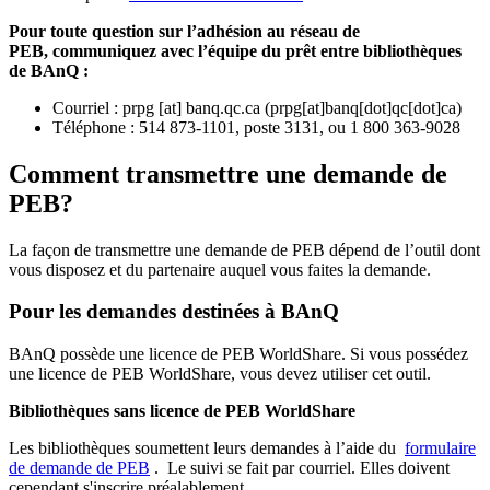
Pour toute question sur l’adhésion au réseau de
PEB,
communiquez avec l’équipe du prêt entre bibliothèques
de BAnQ :
Courriel
:
prpg
[at]
banq.qc.ca
(
prpg[at]banq[dot]qc[dot]ca
)
Téléphone : 514 873-1101, poste 3131, ou 1 800 363-9028
Comment transmettre une demande de
PEB?
La façon de transmettre une demande de PEB dépend de l’outil dont
vous disposez et du partenaire auquel vous faites la demande.
Pour les demandes destinées à BAnQ
BAnQ possède une licence de PEB WorldShare. Si vous possédez
une licence de PEB WorldShare, vous devez utiliser cet outil.
Bibliothèques sans licence de PEB WorldShare
Les bibliothèques soumettent leurs demandes à l’aide du
formulaire
de demande de PEB
.
Le suivi se fait par courriel.
Elles doivent
cependant s'inscrire préalablement.