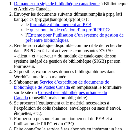
Demander un sigle de bibliothèque canadienne
à Bibliothèque
et Archives Canada.
Envoyer les documents suivants dûment remplis à
prpg
[at]
banq.qc.ca
(prpg[at]banq[dot]qc[dot]ca)
:
le
formulaire d’abonnement au PEB
;
le
questionnaire de création d’un profil PRPG
;
l’
Entente pour l’utilisation d’un système de gestion de
prêt entre bibliothèques
.
Rendre son catalogue disponible comme cible de recherche
dans PRPG en faisant activer les composantes Z39.50
« client » et « serveur » du module de catalogage de son
système intégré de gestion de bibliothèque (SIGB) par son
fournisseur
.
Si possible, exporter ses données bibliographiques dans
WorldCat une fois par année.
S’abonner au
Service d’expédition de documents de
bibliothèque de Postes Canada
en remplissant le formulaire
sur le site du
Conseil des bibliothèques urbaines du
Canada
(conseillé, mais non obligatoire).
Se procurer l’équipement et le matériel nécessaires à
l’expédition de colis (balance, enveloppes ou sacs d’envoi,
étiquettes, etc.).
Former son personnel au fonctionnement du PEB et à
l’utilisation de PRPG et du CBQ.
Faire connaître le service à ses abonnés en intégrant un lien