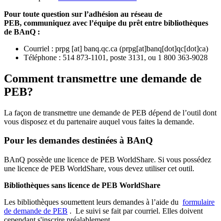
Pour toute question sur l’adhésion au réseau de
PEB,
communiquez avec l’équipe du prêt entre bibliothèques
de BAnQ :
Courriel
:
prpg
[at]
banq.qc.ca
(
prpg[at]banq[dot]qc[dot]ca
)
Téléphone : 514 873-1101, poste 3131, ou 1 800 363-9028
Comment transmettre une demande de
PEB?
La façon de transmettre une demande de PEB dépend de l’outil dont
vous disposez et du partenaire auquel vous faites la demande.
Pour les demandes destinées à BAnQ
BAnQ possède une licence de PEB WorldShare. Si vous possédez
une licence de PEB WorldShare, vous devez utiliser cet outil.
Bibliothèques sans licence de PEB WorldShare
Les bibliothèques soumettent leurs demandes à l’aide du
formulaire
de demande de PEB
.
Le suivi se fait par courriel.
Elles doivent
cependant s'inscrire préalablement.