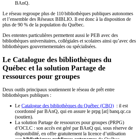
BAnQ.
Le réseau regroupe plus de 110
biblioth
è
ques publiques autonomes
et l
’
ensemble des R
é
seaux BIBLIO. Il est donc
à
la disposition de
plus de 90 % de la population du Qu
é
bec.
Des ententes particulières permettent aussi le PEB avec des
bibliothèques universitaires, collégiales et scolaires ainsi qu’avec des
bibliothèques gouvernementales ou spécialisées.
Le Catalogue des bibliothèques du
Québec et la solution Partage de
ressources pour groupes
Deux outils principaux soutiennent le réseau de prêt entre
bibliothèques publiques :
Le
Catalogue des bibliothèques du Québec (CBQ)
: il est
coordonné par BAnQ, qui en assure le
prpg
[at]
banq.qc.ca
(soutien)
.
La solution Partage de ressources pour groupes (PRPG)
d’OCLC : son accès est géré par BAnQ qui, sous réserve de
disponibilité, en offre gratuitement la licence d’utilisation