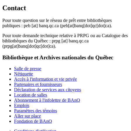
Contact
Pour toute question sur le réseau de prêt entre bibliothèques
publiques :
peb
[at]
banq.qc.ca
(peb[at]banq[dot]qc[dot]ca)
.
Pour toute demande technique relative à PRPG ou au Catalogue des
bibliothèques du Québec :
prpg
[at]
banq.qc.ca
(prpg[at]banq[dot]qc[dot]ca)
.
Bibliothèque et Archives nationales du Québec
Salle de presse
Nétiquette
Accès à l'information et vie privée
Partenaires et fournisseurs
Déclaration de services aux citoyens
Location de salles
Abonnement à l'infolettre de BAnQ
Emplois
Paramètres des témoins
Aller sur place
Fondation de BAnQ