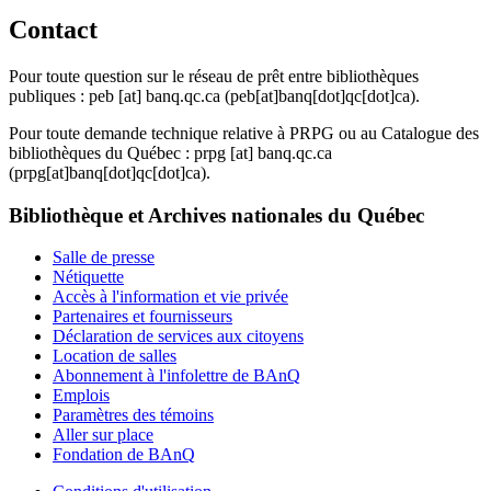
Contact
Pour toute question sur le réseau de prêt entre bibliothèques
publiques :
peb
[at]
banq.qc.ca
(peb[at]banq[dot]qc[dot]ca)
.
Pour toute demande technique relative à PRPG ou au Catalogue des
bibliothèques du Québec :
prpg
[at]
banq.qc.ca
(prpg[at]banq[dot]qc[dot]ca)
.
Bibliothèque et Archives nationales du Québec
Salle de presse
Nétiquette
Accès à l'information et vie privée
Partenaires et fournisseurs
Déclaration de services aux citoyens
Location de salles
Abonnement à l'infolettre de BAnQ
Emplois
Paramètres des témoins
Aller sur place
Fondation de BAnQ