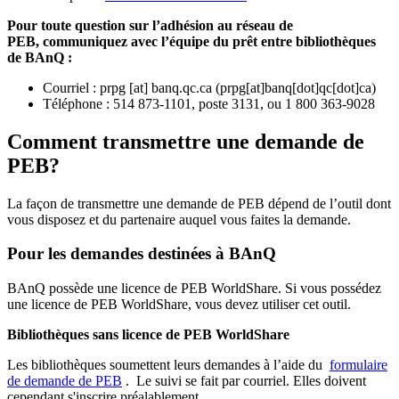
Pour toute question sur l’adhésion au réseau de
PEB,
communiquez avec l’équipe du prêt entre bibliothèques
de BAnQ :
Courriel
:
prpg
[at]
banq.qc.ca
(
prpg[at]banq[dot]qc[dot]ca
)
Téléphone : 514 873-1101, poste 3131, ou 1 800 363-9028
Comment transmettre une demande de
PEB?
La façon de transmettre une demande de PEB dépend de l’outil dont
vous disposez et du partenaire auquel vous faites la demande.
Pour les demandes destinées à BAnQ
BAnQ possède une licence de PEB WorldShare. Si vous possédez
une licence de PEB WorldShare, vous devez utiliser cet outil.
Bibliothèques sans licence de PEB WorldShare
Les bibliothèques soumettent leurs demandes à l’aide du
formulaire
de demande de PEB
.
Le suivi se fait par courriel.
Elles doivent
cependant s'inscrire préalablement.