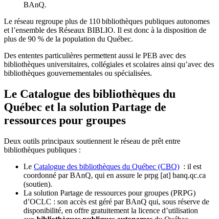
BAnQ.
Le réseau regroupe plus de 110
biblioth
è
ques publiques autonomes
et l
’
ensemble des R
é
seaux BIBLIO. Il est donc
à
la disposition de
plus de 90 % de la population du Qu
é
bec.
Des ententes particulières permettent aussi le PEB avec des
bibliothèques universitaires, collégiales et scolaires ainsi qu’avec des
bibliothèques gouvernementales ou spécialisées.
Le Catalogue des bibliothèques du
Québec et la solution Partage de
ressources pour groupes
Deux outils principaux soutiennent le réseau de prêt entre
bibliothèques publiques :
Le
Catalogue des bibliothèques du Québec (CBQ)
: il est
coordonné par BAnQ, qui en assure le
prpg
[at]
banq.qc.ca
(soutien)
.
La solution Partage de ressources pour groupes (PRPG)
d’OCLC : son accès est géré par BAnQ qui, sous réserve de
disponibilité, en offre gratuitement la licence d’utilisation