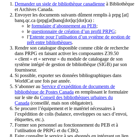
Demander un sigle de bibliothèque canadienne
à Bibliothèque
et Archives Canada.
Envoyer les documents suivants dûment remplis à
prpg
[at]
banq.qc.ca
(prpg[at]banq[dot]qc[dot]ca)
:
le
formulaire d’abonnement au PEB
;
le
questionnaire de création d’un profil PRPG
;
l’
Entente pour l’utilisation d’un système de gestion de
prêt entre bibliothèques
.
Rendre son catalogue disponible comme cible de recherche
dans PRPG en faisant activer les composantes Z39.50
« client » et « serveur » du module de catalogage de son
système intégré de gestion de bibliothèque (SIGB) par son
fournisseur
.
Si possible, exporter ses données bibliographiques dans
WorldCat une fois par année.
S’abonner au
Service d’expédition de documents de
bibliothèque de Postes Canada
en remplissant le formulaire
sur le site du
Conseil des bibliothèques urbaines du
Canada
(conseillé, mais non obligatoire).
Se procurer l’équipement et le matériel nécessaires à
l’expédition de colis (balance, enveloppes ou sacs d’envoi,
étiquettes, etc.).
Former son personnel au fonctionnement du PEB et à
l’utilisation de PRPG et du CBQ.
Faire connaître le service à ses abonnés en intégrant un lien