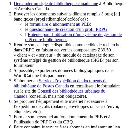
Demander un sigle de bibliothèque canadienne
à Bibliothèque
et Archives Canada.
Envoyer les documents suivants dûment remplis à
prpg
[at]
banq.qc.ca
(prpg[at]banq[dot]qc[dot]ca)
:
le
formulaire d’abonnement au PEB
;
le
questionnaire de création d’un profil PRPG
;
l’
Entente pour l’utilisation d’un système de gestion de
prêt entre bibliothèques
.
Rendre son catalogue disponible comme cible de recherche
dans PRPG en faisant activer les composantes Z39.50
« client » et « serveur » du module de catalogage de son
système intégré de gestion de bibliothèque (SIGB) par son
fournisseur
.
Si possible, exporter ses données bibliographiques dans
WorldCat une fois par année.
S’abonner au
Service d’expédition de documents de
bibliothèque de Postes Canada
en remplissant le formulaire
sur le site du
Conseil des bibliothèques urbaines du
Canada
(conseillé, mais non obligatoire).
Se procurer l’équipement et le matériel nécessaires à
l’expédition de colis (balance, enveloppes ou sacs d’envoi,
étiquettes, etc.).
Former son personnel au fonctionnement du PEB et à
l’utilisation de PRPG et du CBQ.
Faire connaître le service à ses abonnés en intégrant un lien