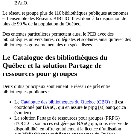
BAnQ.
Le réseau regroupe plus de 110
biblioth
è
ques publiques autonomes
et l
’
ensemble des R
é
seaux BIBLIO. Il est donc
à
la disposition de
plus de 90 % de la population du Qu
é
bec.
Des ententes particulières permettent aussi le PEB avec des
bibliothèques universitaires, collégiales et scolaires ainsi qu’avec des
bibliothèques gouvernementales ou spécialisées.
Le Catalogue des bibliothèques du
Québec et la solution Partage de
ressources pour groupes
Deux outils principaux soutiennent le réseau de prêt entre
bibliothèques publiques :
Le
Catalogue des bibliothèques du Québec (CBQ)
: il est
coordonné par BAnQ, qui en assure le
prpg
[at]
banq.qc.ca
(soutien)
.
La solution Partage de ressources pour groupes (PRPG)
d’OCLC : son accès est géré par BAnQ qui, sous réserve de
disponibilité, en offre gratuitement la licence d’utilisation