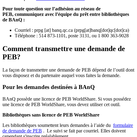
Pour toute question sur l’adhésion au réseau de
PEB,
communiquez avec l’équipe du prêt entre bibliothèques
de BAnQ :
Courriel
:
prpg
[at]
banq.qc.ca
(
prpg[at]banq[dot]qc[dot]ca
)
Téléphone : 514 873-1101, poste 3131, ou 1 800 363-9028
Comment transmettre une demande de
PEB?
La façon de transmettre une demande de PEB dépend de l’outil dont
vous disposez et du partenaire auquel vous faites la demande.
Pour les demandes destinées à BAnQ
BAnQ possède une licence de PEB WorldShare. Si vous possédez
une licence de PEB WorldShare, vous devez utiliser cet outil.
Bibliothèques sans licence de PEB WorldShare
Les bibliothèques soumettent leurs demandes à l’aide du
formulaire
de demande de PEB
.
Le suivi se fait par courriel.
Elles doivent
cependant s'inscrire préalablement.