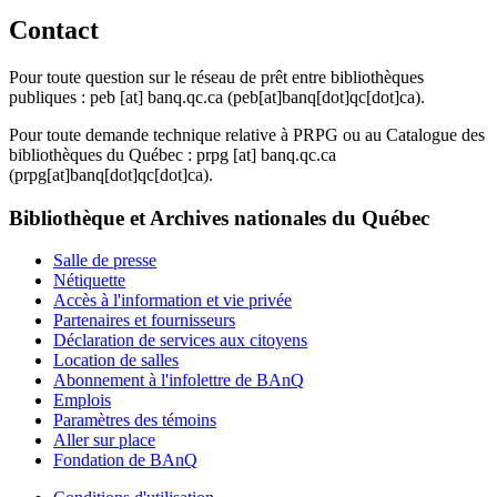
Contact
Pour toute question sur le réseau de prêt entre bibliothèques
publiques :
peb
[at]
banq.qc.ca
(peb[at]banq[dot]qc[dot]ca)
.
Pour toute demande technique relative à PRPG ou au Catalogue des
bibliothèques du Québec :
prpg
[at]
banq.qc.ca
(prpg[at]banq[dot]qc[dot]ca)
.
Bibliothèque et Archives nationales du Québec
Salle de presse
Nétiquette
Accès à l'information et vie privée
Partenaires et fournisseurs
Déclaration de services aux citoyens
Location de salles
Abonnement à l'infolettre de BAnQ
Emplois
Paramètres des témoins
Aller sur place
Fondation de BAnQ