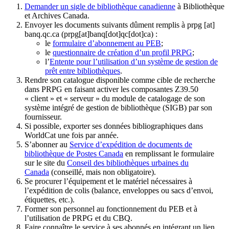
Demander un sigle de bibliothèque canadienne
à Bibliothèque
et Archives Canada.
Envoyer les documents suivants dûment remplis à
prpg
[at]
banq.qc.ca
(prpg[at]banq[dot]qc[dot]ca)
:
le
formulaire d’abonnement au PEB
;
le
questionnaire de création d’un profil PRPG
;
l’
Entente pour l’utilisation d’un système de gestion de
prêt entre bibliothèques
.
Rendre son catalogue disponible comme cible de recherche
dans PRPG en faisant activer les composantes Z39.50
« client » et « serveur » du module de catalogage de son
système intégré de gestion de bibliothèque (SIGB) par son
fournisseur
.
Si possible, exporter ses données bibliographiques dans
WorldCat une fois par année.
S’abonner au
Service d’expédition de documents de
bibliothèque de Postes Canada
en remplissant le formulaire
sur le site du
Conseil des bibliothèques urbaines du
Canada
(conseillé, mais non obligatoire).
Se procurer l’équipement et le matériel nécessaires à
l’expédition de colis (balance, enveloppes ou sacs d’envoi,
étiquettes, etc.).
Former son personnel au fonctionnement du PEB et à
l’utilisation de PRPG et du CBQ.
Faire connaître le service à ses abonnés en intégrant un lien