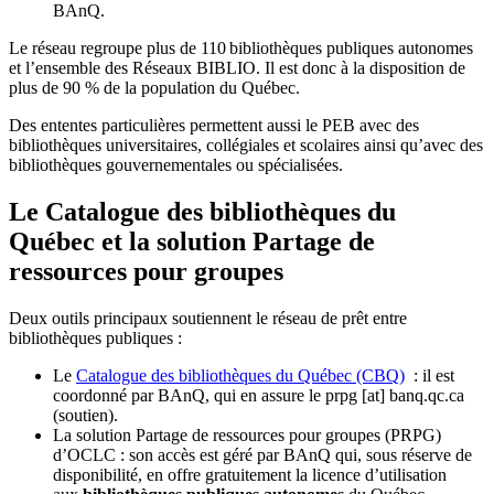
BAnQ.
Le réseau regroupe plus de 110
biblioth
è
ques publiques autonomes
et l
’
ensemble des R
é
seaux BIBLIO. Il est donc
à
la disposition de
plus de 90 % de la population du Qu
é
bec.
Des ententes particulières permettent aussi le PEB avec des
bibliothèques universitaires, collégiales et scolaires ainsi qu’avec des
bibliothèques gouvernementales ou spécialisées.
Le Catalogue des bibliothèques du
Québec et la solution Partage de
ressources pour groupes
Deux outils principaux soutiennent le réseau de prêt entre
bibliothèques publiques :
Le
Catalogue des bibliothèques du Québec (CBQ)
: il est
coordonné par BAnQ, qui en assure le
prpg
[at]
banq.qc.ca
(soutien)
.
La solution Partage de ressources pour groupes (PRPG)
d’OCLC : son accès est géré par BAnQ qui, sous réserve de
disponibilité, en offre gratuitement la licence d’utilisation