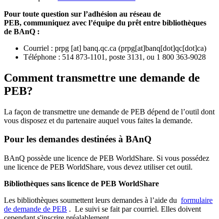
Pour toute question sur l’adhésion au réseau de
PEB,
communiquez avec l’équipe du prêt entre bibliothèques
de BAnQ :
Courriel
:
prpg
[at]
banq.qc.ca
(
prpg[at]banq[dot]qc[dot]ca
)
Téléphone : 514 873-1101, poste 3131, ou 1 800 363-9028
Comment transmettre une demande de
PEB?
La façon de transmettre une demande de PEB dépend de l’outil dont
vous disposez et du partenaire auquel vous faites la demande.
Pour les demandes destinées à BAnQ
BAnQ possède une licence de PEB WorldShare. Si vous possédez
une licence de PEB WorldShare, vous devez utiliser cet outil.
Bibliothèques sans licence de PEB WorldShare
Les bibliothèques soumettent leurs demandes à l’aide du
formulaire
de demande de PEB
.
Le suivi se fait par courriel.
Elles doivent
cependant s'inscrire préalablement.