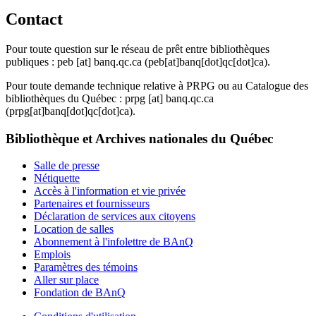
Contact
Pour toute question sur le réseau de prêt entre bibliothèques
publiques :
peb
[at]
banq.qc.ca
(peb[at]banq[dot]qc[dot]ca)
.
Pour toute demande technique relative à PRPG ou au Catalogue des
bibliothèques du Québec :
prpg
[at]
banq.qc.ca
(prpg[at]banq[dot]qc[dot]ca)
.
Bibliothèque et Archives nationales du Québec
Salle de presse
Nétiquette
Accès à l'information et vie privée
Partenaires et fournisseurs
Déclaration de services aux citoyens
Location de salles
Abonnement à l'infolettre de BAnQ
Emplois
Paramètres des témoins
Aller sur place
Fondation de BAnQ