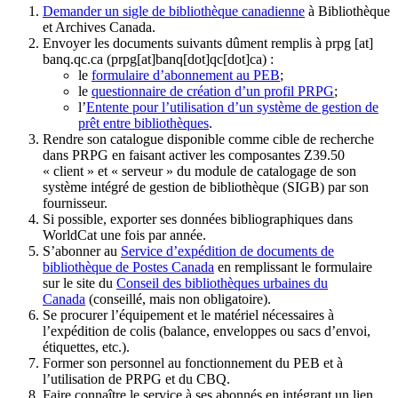
Demander un sigle de bibliothèque canadienne
à Bibliothèque
et Archives Canada.
Envoyer les documents suivants dûment remplis à
prpg
[at]
banq.qc.ca
(prpg[at]banq[dot]qc[dot]ca)
:
le
formulaire d’abonnement au PEB
;
le
questionnaire de création d’un profil PRPG
;
l’
Entente pour l’utilisation d’un système de gestion de
prêt entre bibliothèques
.
Rendre son catalogue disponible comme cible de recherche
dans PRPG en faisant activer les composantes Z39.50
« client » et « serveur » du module de catalogage de son
système intégré de gestion de bibliothèque (SIGB) par son
fournisseur
.
Si possible, exporter ses données bibliographiques dans
WorldCat une fois par année.
S’abonner au
Service d’expédition de documents de
bibliothèque de Postes Canada
en remplissant le formulaire
sur le site du
Conseil des bibliothèques urbaines du
Canada
(conseillé, mais non obligatoire).
Se procurer l’équipement et le matériel nécessaires à
l’expédition de colis (balance, enveloppes ou sacs d’envoi,
étiquettes, etc.).
Former son personnel au fonctionnement du PEB et à
l’utilisation de PRPG et du CBQ.
Faire connaître le service à ses abonnés en intégrant un lien