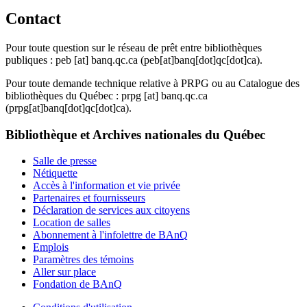
Contact
Pour toute question sur le réseau de prêt entre bibliothèques
publiques :
peb
[at]
banq.qc.ca
(peb[at]banq[dot]qc[dot]ca)
.
Pour toute demande technique relative à PRPG ou au Catalogue des
bibliothèques du Québec :
prpg
[at]
banq.qc.ca
(prpg[at]banq[dot]qc[dot]ca)
.
Bibliothèque et Archives nationales du Québec
Salle de presse
Nétiquette
Accès à l'information et vie privée
Partenaires et fournisseurs
Déclaration de services aux citoyens
Location de salles
Abonnement à l'infolettre de BAnQ
Emplois
Paramètres des témoins
Aller sur place
Fondation de BAnQ