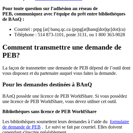
Pour toute question sur l’adhésion au réseau de
PEB,
communiquez avec l’équipe du prêt entre bibliothèques
de BAnQ :
Courriel
:
prpg
[at]
banq.qc.ca
(
prpg[at]banq[dot]qc[dot]ca
)
Téléphone : 514 873-1101, poste 3131, ou 1 800 363-9028
Comment transmettre une demande de
PEB?
La façon de transmettre une demande de PEB dépend de l’outil dont
vous disposez et du partenaire auquel vous faites la demande.
Pour les demandes destinées à BAnQ
BAnQ possède une licence de PEB WorldShare. Si vous possédez
une licence de PEB WorldShare, vous devez utiliser cet outil.
Bibliothèques sans licence de PEB WorldShare
Les bibliothèques soumettent leurs demandes à l’aide du
formulaire
de demande de PEB
.
Le suivi se fait par courriel.
Elles doivent
cependant s'inscrire préalablement.