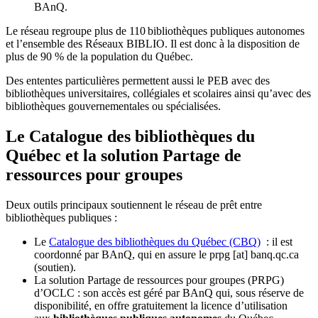
BAnQ.
Le réseau regroupe plus de 110
biblioth
è
ques publiques autonomes
et l
’
ensemble des R
é
seaux BIBLIO. Il est donc
à
la disposition de
plus de 90 % de la population du Qu
é
bec.
Des ententes particulières permettent aussi le PEB avec des
bibliothèques universitaires, collégiales et scolaires ainsi qu’avec des
bibliothèques gouvernementales ou spécialisées.
Le Catalogue des bibliothèques du
Québec et la solution Partage de
ressources pour groupes
Deux outils principaux soutiennent le réseau de prêt entre
bibliothèques publiques :
Le
Catalogue des bibliothèques du Québec (CBQ)
: il est
coordonné par BAnQ, qui en assure le
prpg
[at]
banq.qc.ca
(soutien)
.
La solution Partage de ressources pour groupes (PRPG)
d’OCLC : son accès est géré par BAnQ qui, sous réserve de
disponibilité, en offre gratuitement la licence d’utilisation