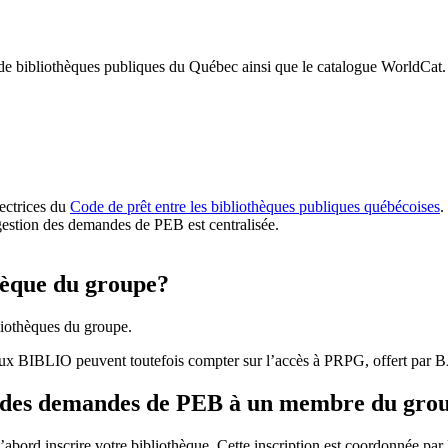
 de bibliothèques publiques du Québec ainsi que le catalogue WorldCat.
rectrices du
Code de prêt entre les bibliothèques publiques québécoises
.
gestion des demandes de PEB est centralisée.
hèque du groupe?
iothèques du groupe.
aux BIBLIO peuvent toutefois compter sur l’accès à PRPG, offert par
r des demandes de PEB à un membre du gro
bord inscrire votre bibliothèque. Cette inscription est coordonnée pa