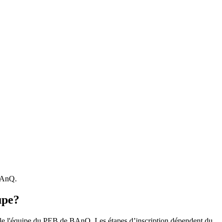
 BAnQ.
upe?
r le l'équipe du PEB de BAnQ. Les étapes d’inscription dépendent du