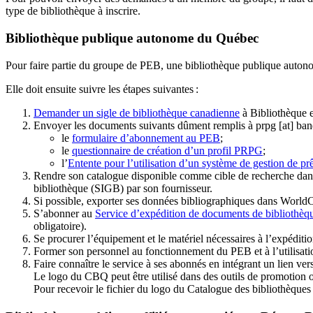
type de bibliothèque à inscrire.
Bibliothèque publique autonome du Québec
Pour faire partie du groupe de PEB, une bibliothèque publique auton
Elle doit ensuite suivre les étapes suivantes
:
Demander un sigle de bibliothèque canadienne
à Bibliothèque 
Envoyer les documents suivants dûment remplis à
prpg
[at]
ban
le
formulaire d’abonnement au PEB
;
le
questionnaire de création d’un profil PRPG
;
l’
Entente pour l’utilisation d’un système de gestion de prê
Rendre son catalogue disponible comme cible de recherche dans
bibliothèque (SIGB) par son fournisseur
.
Si possible, exporter ses données bibliographiques dans WorldC
S’abonner au
Service d’expédition de documents de bibliothèq
obligatoire).
Se procurer l’équipement et le matériel nécessaires à l’expéditio
Former son personnel au fonctionnement du PEB et à l’utilis
Faire connaître le service à ses abonnés en intégrant un lien vers
Le logo du CBQ peut être utilisé dans des outils de promotion o
Pour recevoir le fichier du logo du Catalogue des bibliothèque