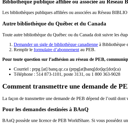
Bibliothèque publique affiliée ou associée au Résea
Les bibliothèques publiques affiliées ou associées au Réseau BIBLI
Autre bibliothèque du Québec et du Canada
Toute autre bibliothèque du Québec ou du Canada doit suivre les étap
Demander un sigle de bibliothèque canadienne
à Bibliothèque 
Remplir le
f
ormulaire d’abonnement
au PEB.
Pour toute question sur l’adhésion au réseau de PEB,
communique
Courriel
:
prpg
[at]
banq.qc.ca
(
prpg[at]banq[dot]qc[dot]ca
)
Téléphone : 514 873-1101, poste 3131, ou 1 800 363-9028
Comment transmettre une demande de P
La façon de transmettre une demande de PEB dépend de l’outil dont vo
Pour les demandes destinées à BAnQ
BAnQ possède une licence de PEB WorldShare. Si vous possédez une l