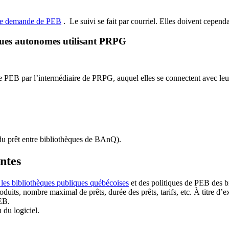
de demande de PEB
.
Le suivi se fait par courriel.
Elles doivent cependan
ques autonomes utilisant PRPG
EB par l’intermédiaire de PRPG, auquel elles se connectent avec leur i
u prêt entre bibliothèques de BAnQ)
.
antes
 les bibliothèques publiques québécoises
et des politiques de PEB des b
duits, nombre maximal de prêts, durée des prêts, tarifs, etc. À titre d’
EB.
n du logiciel.