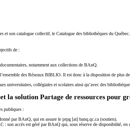
 et son catalogue collectif, le Catalogue des bibliothèques du Québec.
jectifs de
:
ces documentaires, notamment aux collections de BAnQ.
l
’
ensemble des R
é
seaux BIBLIO. Il est donc
à
la disposition de plus d
ues universitaires, collégiales et scolaires ainsi qu’avec des bibliothè
et la solution Partage de ressources pour g
es publiques :
rdonné par BAnQ, qui en assure le
prpg
[at]
banq.qc.ca
(soutien)
.
 son accès est géré par BAnQ qui, sous réserve de disponibilité, en off