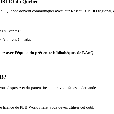
u BIBLIO du Québec
O du Québec doivent communiquer avec leur Réseau BIBLIO régional, q
es suivantes
:
et Archives Canada.
z avec l’équipe du prêt entre bibliothèques de BAnQ :
EB?
us disposez et du partenaire auquel vous faites la demande.
icence de PEB WorldShare, vous devez utiliser cet outil.