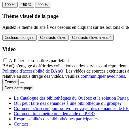
100 %
150 %
200 %
Thème visuel de la page
Ajustez le thème du site à vos besoins en cliquant sur les boutons ci-d
Couleurs d’origine
Contraste élevé
Contraste élevé inversé
Vidéo
Afficher les sous-titres par défaut.
BAnQ s’engage à offrir des collections et des services qui répondent 
Politique d'accessibilité de BAnQ
. Les vidéos de sources extérieures 
relative au sous-titrage des vidéos, veuillez
communiquer avec nous
.
Fermer
Dans cette page
Le Catalogue des bibliothèques du Québec et la solution Parta
Qui peut faire des demandes à une bibliothèque du groupe?
Comment s’inscrire pour pouvoir envoyer des demandes de P
Comment transmettre une demande de PEB?
Responsabilités des bibliothèques participantes
Contact