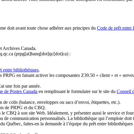
ome doit avant toute chose adhérer aux principes du
Code de prêt entre 
et Archives Canada.
q.qc.ca
(prpg[at]banq[dot]qc[dot]ca)
:
t entre bibliothèques
.
 PRPG en faisant activer les composantes Z39.50 « client » et « serveu
at une fois par année.
ue de Postes Canada
en remplissant le formulaire sur le site du
Conseil 
n de colis (balance, enveloppes ou sacs d’envoi, étiquettes, etc.).
ation de PRPG et du CBQ.
 le CBQ à son site Web. Idéalement, y présenter aussi le service et fourni
u de communication personnalisés. La bibliothèque qui l’emploie doit tou
s du Québec, faites-en la demande à l’équipe du prêt entre bibliothèqu