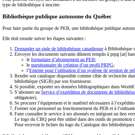
type de bibliothèque à inscrire.
Bibliothèque publique autonome du Québec
Pour faire partie du groupe de PEB, une bibliothèque publique auton
Elle doit ensuite suivre les étapes suivantes
:
Demander un sigle de bibliothèque canadienne
à Bibliothèque 
Envoyer les documents suivants dûment remplis à
prpg
[at]
ban
le
formulaire d’abonnement au PEB
;
le
questionnaire de création d’un profil PRPG
;
l’
Entente pour l’utilisation d’un système de gestion de prê
Rendre son catalogue disponible comme cible de recherche dans
bibliothèque (SIGB) par son fournisseur
.
Si possible, exporter ses données bibliographiques dans WorldC
S’abonner au
Service d’expédition de documents de bibliothèq
obligatoire).
Se procurer l’équipement et le matériel nécessaires à l’expéditio
Former son personnel au fonctionnement du PEB et à l’utilis
Faire connaître le service à ses abonnés en intégrant un lien vers
Le logo du CBQ peut être utilisé dans des outils de promotion o
Pour recevoir le fichier du logo du Catalogue des bibliothèque