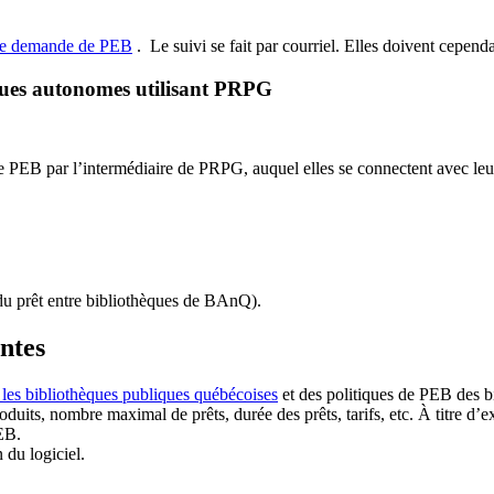
de demande de PEB
.
Le suivi se fait par courriel.
Elles doivent cependan
ques autonomes utilisant PRPG
EB par l’intermédiaire de PRPG, auquel elles se connectent avec leur i
u prêt entre bibliothèques de BAnQ)
.
antes
 les bibliothèques publiques québécoises
et des politiques de PEB des b
duits, nombre maximal de prêts, durée des prêts, tarifs, etc. À titre d’
EB.
n du logiciel.