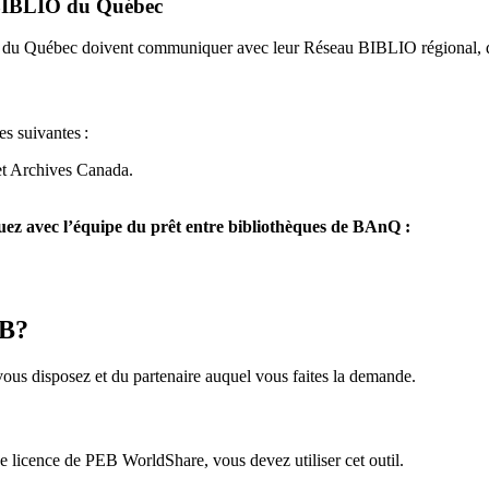
u BIBLIO du Québec
O du Québec doivent communiquer avec leur Réseau BIBLIO régional, q
es suivantes
:
et Archives Canada.
z avec l’équipe du prêt entre bibliothèques de BAnQ :
EB?
us disposez et du partenaire auquel vous faites la demande.
icence de PEB WorldShare, vous devez utiliser cet outil.