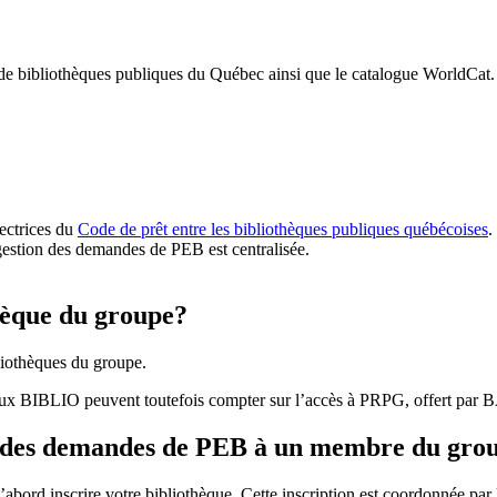
 de bibliothèques publiques du Québec ainsi que le catalogue WorldCat.
rectrices du
Code de prêt entre les bibliothèques publiques québécoises
.
gestion des demandes de PEB est centralisée.
hèque du groupe?
iothèques du groupe.
aux BIBLIO peuvent toutefois compter sur l’accès à PRPG, offert par
r des demandes de PEB à un membre du gro
bord inscrire votre bibliothèque. Cette inscription est coordonnée pa