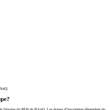
 BAnQ.
upe?
r le l'équipe du PEB de BAnQ. Les étapes d’inscription dépendent du