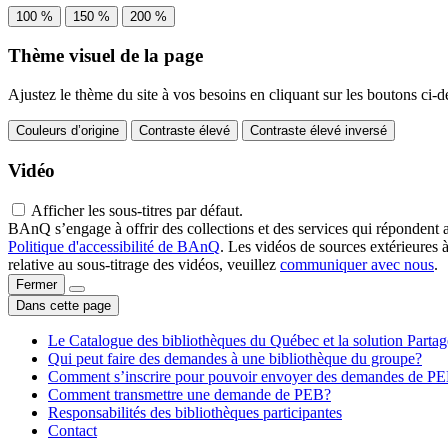
100 %
150 %
200 %
Thème visuel de la page
Ajustez le thème du site à vos besoins en cliquant sur les boutons ci-d
Couleurs d’origine
Contraste élevé
Contraste élevé inversé
Vidéo
Afficher les sous-titres par défaut.
BAnQ s’engage à offrir des collections et des services qui répondent 
Politique d'accessibilité de BAnQ
. Les vidéos de sources extérieures 
relative au sous-titrage des vidéos, veuillez
communiquer avec nous
.
Fermer
Dans cette page
Le Catalogue des bibliothèques du Québec et la solution Parta
Qui peut faire des demandes à une bibliothèque du groupe?
Comment s’inscrire pour pouvoir envoyer des demandes de P
Comment transmettre une demande de PEB?
Responsabilités des bibliothèques participantes
Contact