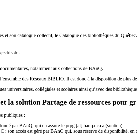
 et son catalogue collectif, le Catalogue des bibliothèques du Québec.
jectifs de
:
ces documentaires, notamment aux collections de BAnQ.
l
’
ensemble des R
é
seaux BIBLIO. Il est donc
à
la disposition de plus d
ues universitaires, collégiales et scolaires ainsi qu’avec des bibliothè
et la solution Partage de ressources pour g
es publiques :
rdonné par BAnQ, qui en assure le
prpg
[at]
banq.qc.ca
(soutien)
.
 son accès est géré par BAnQ qui, sous réserve de disponibilité, en off