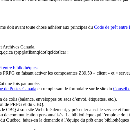
ome doit avant toute chose adhérer aux principes du
Code de prêt entre 
et Archives Canada.
q.qc.ca
(prpg[at]banq[dot]qc[dot]ca)
:
t entre bibliothèques
.
 PRPG en faisant activer les composantes Z39.50 « client » et « serveu
at une fois par année.
ue de Postes Canada
en remplissant le formulaire sur le site du
Conseil 
n de colis (balance, enveloppes ou sacs d’envoi, étiquettes, etc.).
ation de PRPG et du CBQ.
 le CBQ à son site Web. Idéalement, y présenter aussi le service et fourni
u de communication personnalisés. La bibliothèque qui l’emploie doit tou
s du Québec, faites-en la demande à l’équipe du prêt entre bibliothèqu