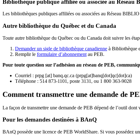
Bibliothèque publique affiliée ou associée au Résea
Les bibliothèques publiques affiliées ou associées au Réseau BIBLI
Autre bibliothèque du Québec et du Canada
Toute autre bibliothèque du Québec ou du Canada doit suivre les étap
Demander un sigle de bibliothèque canadienne
à Bibliothèque 
Remplir le
f
ormulaire d’abonnement
au PEB.
Pour toute question sur l’adhésion au réseau de PEB,
communique
Courriel
:
prpg
[at]
banq.qc.ca
(
prpg[at]banq[dot]qc[dot]ca
)
Téléphone : 514 873-1101, poste 3131, ou 1 800 363-9028
Comment transmettre une demande de P
La façon de transmettre une demande de PEB dépend de l’outil dont vo
Pour les demandes destinées à BAnQ
BAnQ possède une licence de PEB WorldShare. Si vous possédez une l