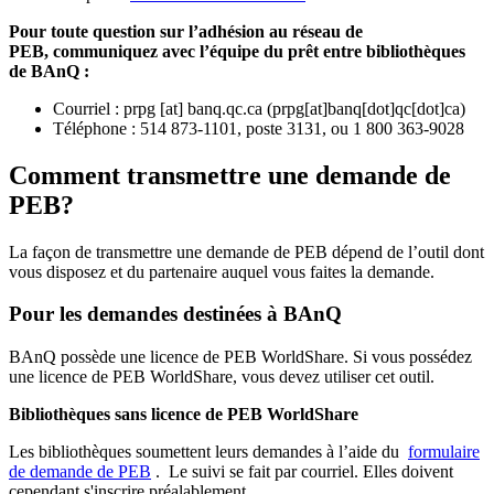
Pour toute question sur l’adhésion au réseau de
PEB,
communiquez avec l’équipe du prêt entre bibliothèques
de BAnQ :
Courriel
:
prpg
[at]
banq.qc.ca
(
prpg[at]banq[dot]qc[dot]ca
)
Téléphone : 514 873-1101, poste 3131, ou 1 800 363-9028
Comment transmettre une demande de
PEB?
La façon de transmettre une demande de PEB dépend de l’outil dont
vous disposez et du partenaire auquel vous faites la demande.
Pour les demandes destinées à BAnQ
BAnQ possède une licence de PEB WorldShare. Si vous possédez
une licence de PEB WorldShare, vous devez utiliser cet outil.
Bibliothèques sans licence de PEB WorldShare
Les bibliothèques soumettent leurs demandes à l’aide du
formulaire
de demande de PEB
.
Le suivi se fait par courriel.
Elles doivent
cependant s'inscrire préalablement.