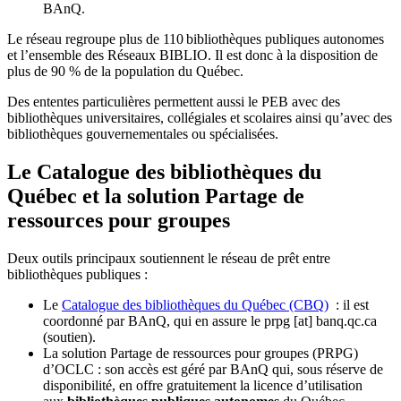
BAnQ.
Le réseau regroupe plus de 110
biblioth
è
ques publiques autonomes
et l
’
ensemble des R
é
seaux BIBLIO. Il est donc
à
la disposition de
plus de 90 % de la population du Qu
é
bec.
Des ententes particulières permettent aussi le PEB avec des
bibliothèques universitaires, collégiales et scolaires ainsi qu’avec des
bibliothèques gouvernementales ou spécialisées.
Le Catalogue des bibliothèques du
Québec et la solution Partage de
ressources pour groupes
Deux outils principaux soutiennent le réseau de prêt entre
bibliothèques publiques :
Le
Catalogue des bibliothèques du Québec (CBQ)
: il est
coordonné par BAnQ, qui en assure le
prpg
[at]
banq.qc.ca
(soutien)
.
La solution Partage de ressources pour groupes (PRPG)
d’OCLC : son accès est géré par BAnQ qui, sous réserve de
disponibilité, en offre gratuitement la licence d’utilisation