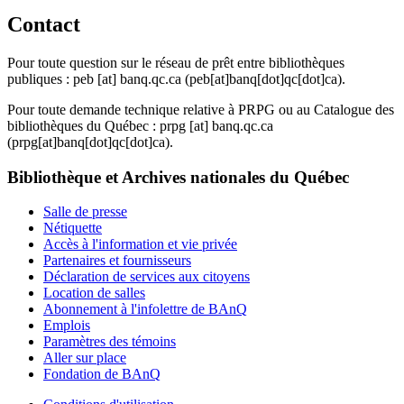
Contact
Pour toute question sur le réseau de prêt entre bibliothèques
publiques :
peb
[at]
banq.qc.ca
(peb[at]banq[dot]qc[dot]ca)
.
Pour toute demande technique relative à PRPG ou au Catalogue des
bibliothèques du Québec :
prpg
[at]
banq.qc.ca
(prpg[at]banq[dot]qc[dot]ca)
.
Bibliothèque et Archives nationales du Québec
Salle de presse
Nétiquette
Accès à l'information et vie privée
Partenaires et fournisseurs
Déclaration de services aux citoyens
Location de salles
Abonnement à l'infolettre de BAnQ
Emplois
Paramètres des témoins
Aller sur place
Fondation de BAnQ