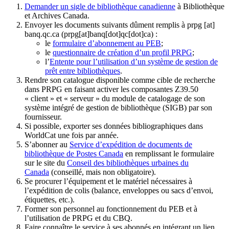
Demander un sigle de bibliothèque canadienne
à Bibliothèque
et Archives Canada.
Envoyer les documents suivants dûment remplis à
prpg
[at]
banq.qc.ca
(prpg[at]banq[dot]qc[dot]ca)
:
le
formulaire d’abonnement au PEB
;
le
questionnaire de création d’un profil PRPG
;
l’
Entente pour l’utilisation d’un système de gestion de
prêt entre bibliothèques
.
Rendre son catalogue disponible comme cible de recherche
dans PRPG en faisant activer les composantes Z39.50
« client » et « serveur » du module de catalogage de son
système intégré de gestion de bibliothèque (SIGB) par son
fournisseur
.
Si possible, exporter ses données bibliographiques dans
WorldCat une fois par année.
S’abonner au
Service d’expédition de documents de
bibliothèque de Postes Canada
en remplissant le formulaire
sur le site du
Conseil des bibliothèques urbaines du
Canada
(conseillé, mais non obligatoire).
Se procurer l’équipement et le matériel nécessaires à
l’expédition de colis (balance, enveloppes ou sacs d’envoi,
étiquettes, etc.).
Former son personnel au fonctionnement du PEB et à
l’utilisation de PRPG et du CBQ.
Faire connaître le service à ses abonnés en intégrant un lien