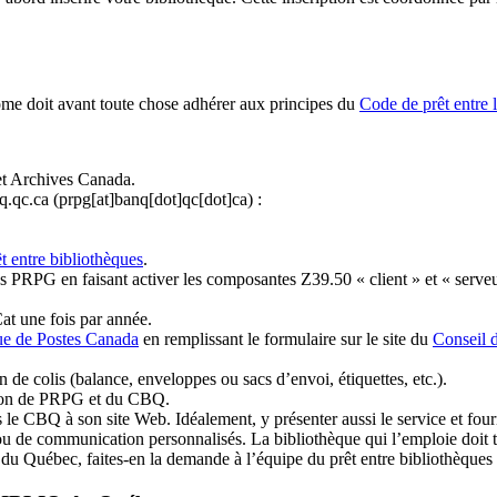
ome doit avant toute chose adhérer aux principes du
Code de prêt entre 
et Archives Canada.
q.qc.ca
(prpg[at]banq[dot]qc[dot]ca)
:
t entre bibliothèques
.
 PRPG en faisant activer les composantes Z39.50 « client » et « serveu
at une fois par année.
ue de Postes Canada
en remplissant le formulaire sur le site du
Conseil 
n de colis (balance, enveloppes ou sacs d’envoi, étiquettes, etc.).
ation de PRPG et du CBQ.
 le CBQ à son site Web. Idéalement, y présenter aussi le service et fourni
u de communication personnalisés. La bibliothèque qui l’emploie doit tou
s du Québec, faites-en la demande à l’équipe du prêt entre bibliothèqu