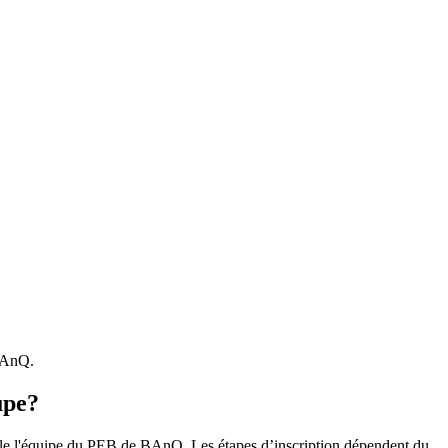
 BAnQ.
upe?
r le l'équipe du PEB de BAnQ. Les étapes d’inscription dépendent du