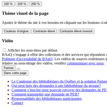
100 %
150 %
200 %
Thème visuel de la page
Ajustez le thème du site à vos besoins en cliquant sur les boutons ci-d
Couleurs d’origine
Contraste élevé
Contraste élevé inversé
Vidéo
Afficher les sous-titres par défaut.
BAnQ s’engage à offrir des collections et des services qui répondent 
Politique d'accessibilité de BAnQ
. Les vidéos de sources extérieures 
relative au sous-titrage des vidéos, veuillez
communiquer avec nous
.
Fermer
Dans cette page
Le Catalogue des bibliothèques du Québec et la solution Parta
Qui peut faire des demandes à une bibliothèque du groupe?
Comment s’inscrire pour pouvoir envoyer des demandes de P
Comment transmettre une demande de PEB?
Responsabilités des bibliothèques participantes
Contact