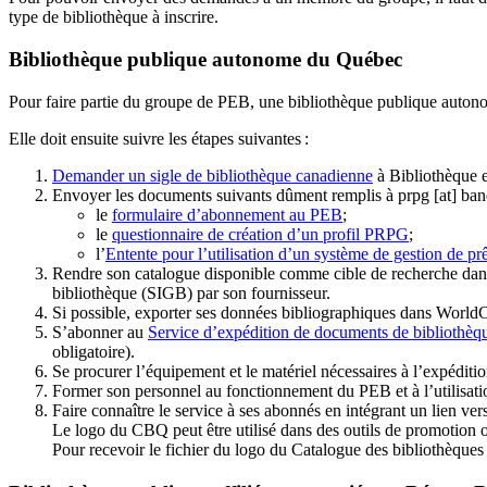
type de bibliothèque à inscrire.
Bibliothèque publique autonome du Québec
Pour faire partie du groupe de PEB, une bibliothèque publique auton
Elle doit ensuite suivre les étapes suivantes
:
Demander un sigle de bibliothèque canadienne
à Bibliothèque 
Envoyer les documents suivants dûment remplis à
prpg
[at]
ban
le
formulaire d’abonnement au PEB
;
le
questionnaire de création d’un profil PRPG
;
l’
Entente pour l’utilisation d’un système de gestion de prê
Rendre son catalogue disponible comme cible de recherche dans
bibliothèque (SIGB) par son fournisseur
.
Si possible, exporter ses données bibliographiques dans WorldC
S’abonner au
Service d’expédition de documents de bibliothèq
obligatoire).
Se procurer l’équipement et le matériel nécessaires à l’expéditio
Former son personnel au fonctionnement du PEB et à l’utilis
Faire connaître le service à ses abonnés en intégrant un lien vers
Le logo du CBQ peut être utilisé dans des outils de promotion o
Pour recevoir le fichier du logo du Catalogue des bibliothèque