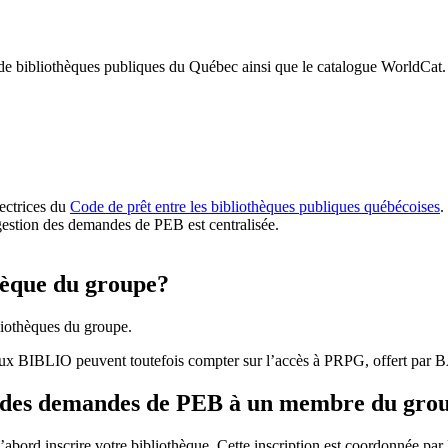
 de bibliothèques publiques du Québec ainsi que le catalogue WorldCat.
rectrices du
Code de prêt entre les bibliothèques publiques québécoises
.
gestion des demandes de PEB est centralisée.
hèque du groupe?
iothèques du groupe.
aux BIBLIO peuvent toutefois compter sur l’accès à PRPG, offert par
r des demandes de PEB à un membre du gro
bord inscrire votre bibliothèque. Cette inscription est coordonnée pa