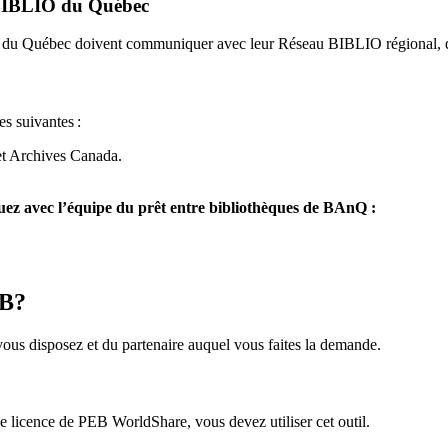
u BIBLIO du Québec
O du Québec doivent communiquer avec leur Réseau BIBLIO régional, q
es suivantes
:
et Archives Canada.
z avec l’équipe du prêt entre bibliothèques de BAnQ :
EB?
us disposez et du partenaire auquel vous faites la demande.
icence de PEB WorldShare, vous devez utiliser cet outil.