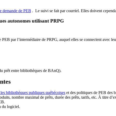
de demande de PEB
.
Le suivi se fait par courriel.
Elles doivent cependan
ques autonomes utilisant PRPG
EB par l’intermédiaire de PRPG, auquel elles se connectent avec leur i
u prêt entre bibliothèques de BAnQ)
.
antes
 les bibliothèques publiques québécoises
et des politiques de PEB des b
duits, nombre maximal de prêts, durée des prêts, tarifs, etc. À titre d’
EB.
n du logiciel.