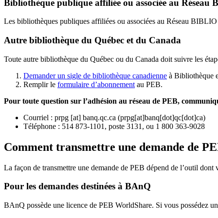
Bibliothèque publique affiliée ou associée au Résea
Les bibliothèques publiques affiliées ou associées au Réseau BIBLI
Autre bibliothèque du Québec et du Canada
Toute autre bibliothèque du Québec ou du Canada doit suivre les étap
Demander un sigle de bibliothèque canadienne
à Bibliothèque 
Remplir le
f
ormulaire d’abonnement
au PEB.
Pour toute question sur l’adhésion au réseau de PEB,
communique
Courriel
:
prpg
[at]
banq.qc.ca
(
prpg[at]banq[dot]qc[dot]ca
)
Téléphone : 514 873-1101, poste 3131, ou 1 800 363-9028
Comment transmettre une demande de P
La façon de transmettre une demande de PEB dépend de l’outil dont vo
Pour les demandes destinées à BAnQ
BAnQ possède une licence de PEB WorldShare. Si vous possédez une l