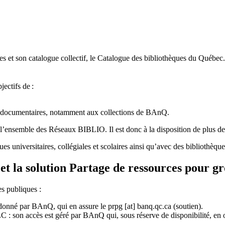
 et son catalogue collectif, le Catalogue des bibliothèques du Québec.
jectifs de
:
ces documentaires, notamment aux collections de BAnQ.
l
’
ensemble des R
é
seaux BIBLIO. Il est donc
à
la disposition de plus d
ues universitaires, collégiales et scolaires ainsi qu’avec des bibliothè
et la solution Partage de ressources pour g
es publiques :
rdonné par BAnQ, qui en assure le
prpg
[at]
banq.qc.ca
(soutien)
.
 son accès est géré par BAnQ qui, sous réserve de disponibilité, en off