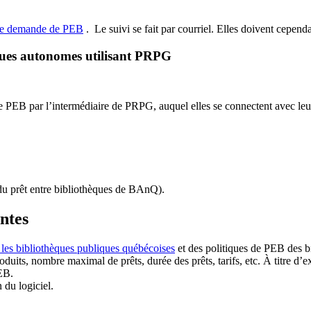
de demande de PEB
.
Le suivi se fait par courriel.
Elles doivent cependan
ques autonomes utilisant PRPG
EB par l’intermédiaire de PRPG, auquel elles se connectent avec leur i
u prêt entre bibliothèques de BAnQ)
.
antes
 les bibliothèques publiques québécoises
et des politiques de PEB des b
duits, nombre maximal de prêts, durée des prêts, tarifs, etc. À titre d’
EB.
n du logiciel.