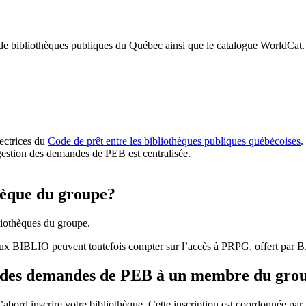
 de bibliothèques publiques du Québec ainsi que le catalogue WorldCat.
rectrices du
Code de prêt entre les bibliothèques publiques québécoises
.
gestion des demandes de PEB est centralisée.
hèque du groupe?
iothèques du groupe.
aux BIBLIO peuvent toutefois compter sur l’accès à PRPG, offert par
r des demandes de PEB à un membre du gro
bord inscrire votre bibliothèque. Cette inscription est coordonnée pa