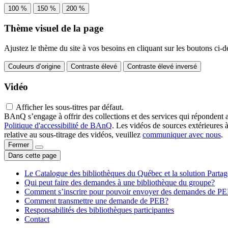
100 %
150 %
200 %
Thème visuel de la page
Ajustez le thème du site à vos besoins en cliquant sur les boutons ci-d
Couleurs d’origine
Contraste élevé
Contraste élevé inversé
Vidéo
Afficher les sous-titres par défaut.
BAnQ s’engage à offrir des collections et des services qui répondent 
Politique d'accessibilité de BAnQ
. Les vidéos de sources extérieures 
relative au sous-titrage des vidéos, veuillez
communiquer avec nous
.
Fermer
Dans cette page
Le Catalogue des bibliothèques du Québec et la solution Parta
Qui peut faire des demandes à une bibliothèque du groupe?
Comment s’inscrire pour pouvoir envoyer des demandes de P
Comment transmettre une demande de PEB?
Responsabilités des bibliothèques participantes
Contact