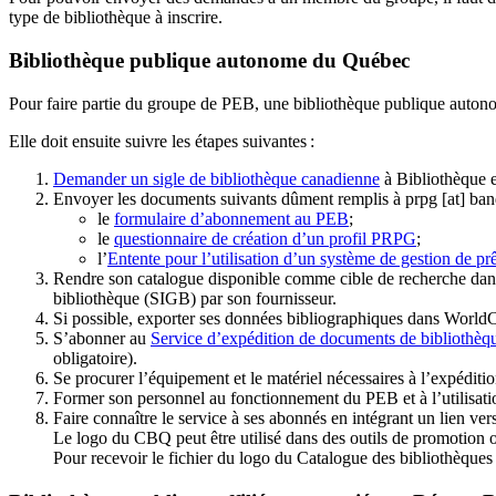
type de bibliothèque à inscrire.
Bibliothèque publique autonome du Québec
Pour faire partie du groupe de PEB, une bibliothèque publique auton
Elle doit ensuite suivre les étapes suivantes
:
Demander un sigle de bibliothèque canadienne
à Bibliothèque 
Envoyer les documents suivants dûment remplis à
prpg
[at]
ban
le
formulaire d’abonnement au PEB
;
le
questionnaire de création d’un profil PRPG
;
l’
Entente pour l’utilisation d’un système de gestion de prê
Rendre son catalogue disponible comme cible de recherche dans
bibliothèque (SIGB) par son fournisseur
.
Si possible, exporter ses données bibliographiques dans WorldC
S’abonner au
Service d’expédition de documents de bibliothèq
obligatoire).
Se procurer l’équipement et le matériel nécessaires à l’expéditio
Former son personnel au fonctionnement du PEB et à l’utilis
Faire connaître le service à ses abonnés en intégrant un lien vers
Le logo du CBQ peut être utilisé dans des outils de promotion o
Pour recevoir le fichier du logo du Catalogue des bibliothèque