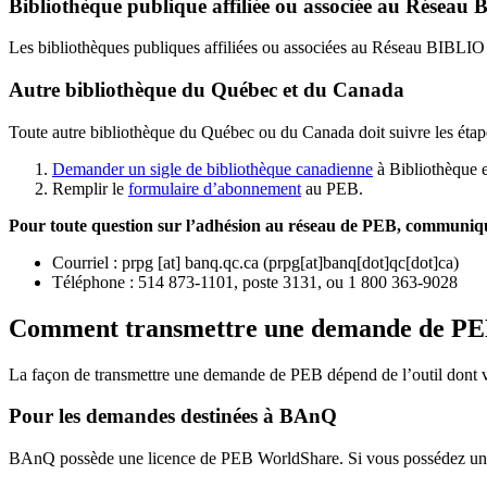
Bibliothèque publique affiliée ou associée au Résea
Les bibliothèques publiques affiliées ou associées au Réseau BIBLI
Autre bibliothèque du Québec et du Canada
Toute autre bibliothèque du Québec ou du Canada doit suivre les étap
Demander un sigle de bibliothèque canadienne
à Bibliothèque 
Remplir le
f
ormulaire d’abonnement
au PEB.
Pour toute question sur l’adhésion au réseau de PEB,
communique
Courriel
:
prpg
[at]
banq.qc.ca
(
prpg[at]banq[dot]qc[dot]ca
)
Téléphone : 514 873-1101, poste 3131, ou 1 800 363-9028
Comment transmettre une demande de P
La façon de transmettre une demande de PEB dépend de l’outil dont vo
Pour les demandes destinées à BAnQ
BAnQ possède une licence de PEB WorldShare. Si vous possédez une l