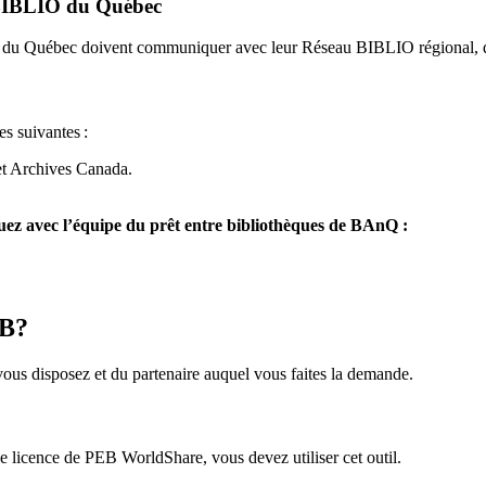
u BIBLIO du Québec
O du Québec doivent communiquer avec leur Réseau BIBLIO régional, q
es suivantes
:
et Archives Canada.
z avec l’équipe du prêt entre bibliothèques de BAnQ :
EB?
us disposez et du partenaire auquel vous faites la demande.
icence de PEB WorldShare, vous devez utiliser cet outil.