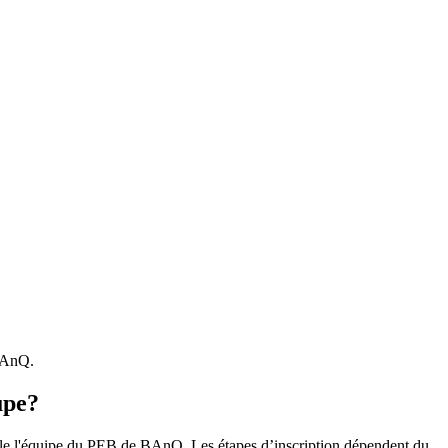
 BAnQ.
upe?
r le l'équipe du PEB de BAnQ. Les étapes d’inscription dépendent du