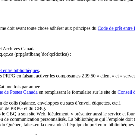
ome doit avant toute chose adhérer aux principes du
Code de prêt entre 
et Archives Canada.
q.qc.ca
(prpg[at]banq[dot]qc[dot]ca)
:
t entre bibliothèques
.
 PRPG en faisant activer les composantes Z39.50 « client » et « serveu
at une fois par année.
ue de Postes Canada
en remplissant le formulaire sur le site du
Conseil 
n de colis (balance, enveloppes ou sacs d’envoi, étiquettes, etc.).
ation de PRPG et du CBQ.
 le CBQ à son site Web. Idéalement, y présenter aussi le service et fourni
u de communication personnalisés. La bibliothèque qui l’emploie doit tou
s du Québec, faites-en la demande à l’équipe du prêt entre bibliothèqu