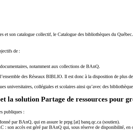
 et son catalogue collectif, le Catalogue des bibliothèques du Québec.
jectifs de
:
ces documentaires, notamment aux collections de BAnQ.
l
’
ensemble des R
é
seaux BIBLIO. Il est donc
à
la disposition de plus d
ues universitaires, collégiales et scolaires ainsi qu’avec des bibliothè
et la solution Partage de ressources pour g
es publiques :
rdonné par BAnQ, qui en assure le
prpg
[at]
banq.qc.ca
(soutien)
.
 son accès est géré par BAnQ qui, sous réserve de disponibilité, en off