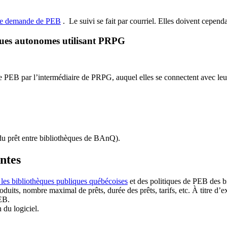
de demande de PEB
.
Le suivi se fait par courriel.
Elles doivent cependan
ques autonomes utilisant PRPG
EB par l’intermédiaire de PRPG, auquel elles se connectent avec leur i
u prêt entre bibliothèques de BAnQ)
.
antes
 les bibliothèques publiques québécoises
et des politiques de PEB des b
duits, nombre maximal de prêts, durée des prêts, tarifs, etc. À titre d’
EB.
n du logiciel.