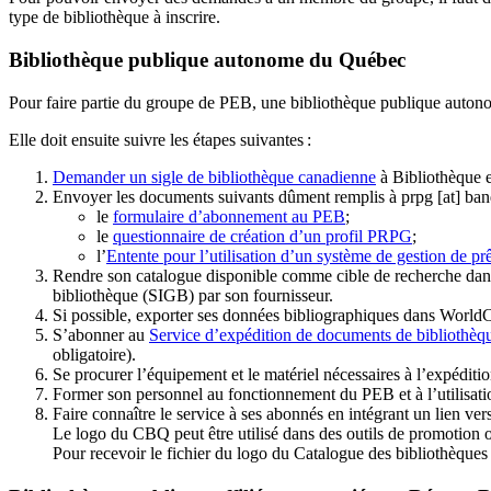
type de bibliothèque à inscrire.
Bibliothèque publique autonome du Québec
Pour faire partie du groupe de PEB, une bibliothèque publique auton
Elle doit ensuite suivre les étapes suivantes
:
Demander un sigle de bibliothèque canadienne
à Bibliothèque 
Envoyer les documents suivants dûment remplis à
prpg
[at]
ban
le
formulaire d’abonnement au PEB
;
le
questionnaire de création d’un profil PRPG
;
l’
Entente pour l’utilisation d’un système de gestion de prê
Rendre son catalogue disponible comme cible de recherche dans
bibliothèque (SIGB) par son fournisseur
.
Si possible, exporter ses données bibliographiques dans WorldC
S’abonner au
Service d’expédition de documents de bibliothèq
obligatoire).
Se procurer l’équipement et le matériel nécessaires à l’expéditio
Former son personnel au fonctionnement du PEB et à l’utilis
Faire connaître le service à ses abonnés en intégrant un lien vers
Le logo du CBQ peut être utilisé dans des outils de promotion o
Pour recevoir le fichier du logo du Catalogue des bibliothèque