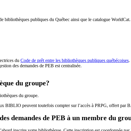
 de bibliothèques publiques du Québec ainsi que le catalogue WorldCat.
rectrices du
Code de prêt entre les bibliothèques publiques québécoises
.
gestion des demandes de PEB est centralisée.
hèque du groupe?
iothèques du groupe.
aux BIBLIO peuvent toutefois compter sur l’accès à PRPG, offert par
r des demandes de PEB à un membre du gro
bord inscrire votre bibliothèque. Cette inscription est coordonnée pa