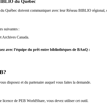
u BIBLIO du Québec
O du Québec doivent communiquer avec leur Réseau BIBLIO régional, q
es suivantes
:
et Archives Canada.
z avec l’équipe du prêt entre bibliothèques de BAnQ :
EB?
us disposez et du partenaire auquel vous faites la demande.
icence de PEB WorldShare, vous devez utiliser cet outil.