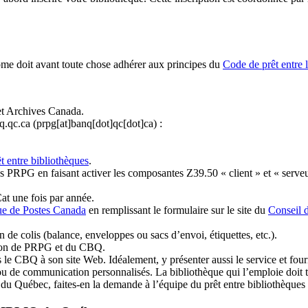
ome doit avant toute chose adhérer aux principes du
Code de prêt entre 
et Archives Canada.
q.qc.ca
(prpg[at]banq[dot]qc[dot]ca)
:
t entre bibliothèques
.
 PRPG en faisant activer les composantes Z39.50 « client » et « serveu
at une fois par année.
ue de Postes Canada
en remplissant le formulaire sur le site du
Conseil 
n de colis (balance, enveloppes ou sacs d’envoi, étiquettes, etc.).
ation de PRPG et du CBQ.
 le CBQ à son site Web. Idéalement, y présenter aussi le service et fourni
u de communication personnalisés. La bibliothèque qui l’emploie doit tou
s du Québec, faites-en la demande à l’équipe du prêt entre bibliothèqu