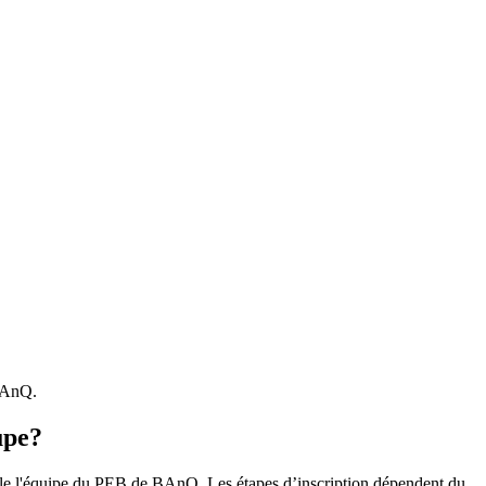
 BAnQ.
upe?
r le l'équipe du PEB de BAnQ. Les étapes d’inscription dépendent du