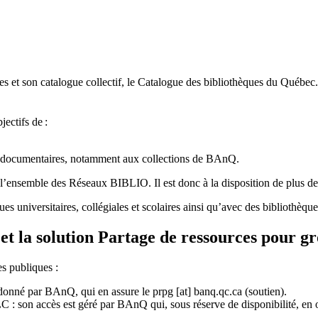
 et son catalogue collectif, le Catalogue des bibliothèques du Québec.
jectifs de
:
ces documentaires, notamment aux collections de BAnQ.
l
’
ensemble des R
é
seaux BIBLIO. Il est donc
à
la disposition de plus d
ues universitaires, collégiales et scolaires ainsi qu’avec des bibliothè
et la solution Partage de ressources pour g
es publiques :
rdonné par BAnQ, qui en assure le
prpg
[at]
banq.qc.ca
(soutien)
.
 son accès est géré par BAnQ qui, sous réserve de disponibilité, en off