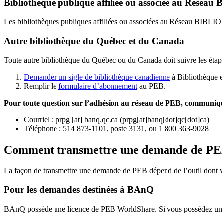
Bibliothèque publique affiliée ou associée au Résea
Les bibliothèques publiques affiliées ou associées au Réseau BIBLI
Autre bibliothèque du Québec et du Canada
Toute autre bibliothèque du Québec ou du Canada doit suivre les étap
Demander un sigle de bibliothèque canadienne
à Bibliothèque 
Remplir le
f
ormulaire d’abonnement
au PEB.
Pour toute question sur l’adhésion au réseau de PEB,
communique
Courriel
:
prpg
[at]
banq.qc.ca
(
prpg[at]banq[dot]qc[dot]ca
)
Téléphone : 514 873-1101, poste 3131, ou 1 800 363-9028
Comment transmettre une demande de P
La façon de transmettre une demande de PEB dépend de l’outil dont vo
Pour les demandes destinées à BAnQ
BAnQ possède une licence de PEB WorldShare. Si vous possédez une l