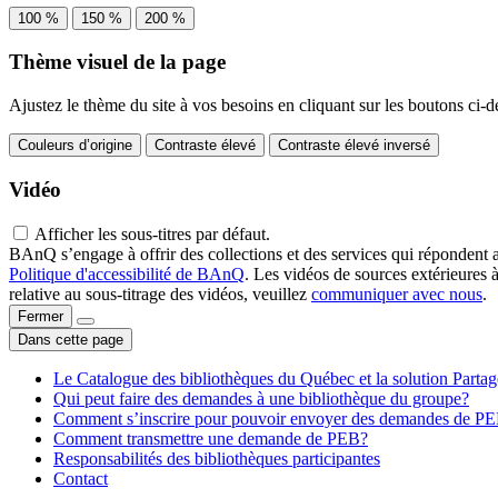
100 %
150 %
200 %
Thème visuel de la page
Ajustez le thème du site à vos besoins en cliquant sur les boutons ci-d
Couleurs d’origine
Contraste élevé
Contraste élevé inversé
Vidéo
Afficher les sous-titres par défaut.
BAnQ s’engage à offrir des collections et des services qui répondent 
Politique d'accessibilité de BAnQ
. Les vidéos de sources extérieures 
relative au sous-titrage des vidéos, veuillez
communiquer avec nous
.
Fermer
Dans cette page
Le Catalogue des bibliothèques du Québec et la solution Parta
Qui peut faire des demandes à une bibliothèque du groupe?
Comment s’inscrire pour pouvoir envoyer des demandes de P
Comment transmettre une demande de PEB?
Responsabilités des bibliothèques participantes
Contact