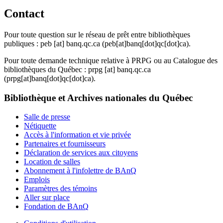
Contact
Pour toute question sur le réseau de prêt entre bibliothèques
publiques :
peb
[at]
banq.qc.ca
(peb[at]banq[dot]qc[dot]ca)
.
Pour toute demande technique relative à PRPG ou au Catalogue des
bibliothèques du Québec :
prpg
[at]
banq.qc.ca
(prpg[at]banq[dot]qc[dot]ca)
.
Bibliothèque et Archives nationales du Québec
Salle de presse
Nétiquette
Accès à l'information et vie privée
Partenaires et fournisseurs
Déclaration de services aux citoyens
Location de salles
Abonnement à l'infolettre de BAnQ
Emplois
Paramètres des témoins
Aller sur place
Fondation de BAnQ