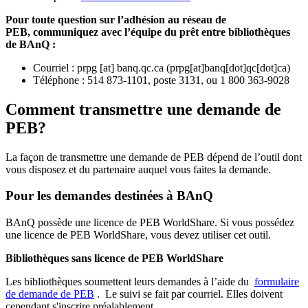
Pour toute question sur l’adhésion au réseau de
PEB,
communiquez avec l’équipe du prêt entre bibliothèques
de BAnQ :
Courriel
:
prpg
[at]
banq.qc.ca
(
prpg[at]banq[dot]qc[dot]ca
)
Téléphone : 514 873-1101, poste 3131, ou 1 800 363-9028
Comment transmettre une demande de
PEB?
La façon de transmettre une demande de PEB dépend de l’outil dont
vous disposez et du partenaire auquel vous faites la demande.
Pour les demandes destinées à BAnQ
BAnQ possède une licence de PEB WorldShare. Si vous possédez
une licence de PEB WorldShare, vous devez utiliser cet outil.
Bibliothèques sans licence de PEB WorldShare
Les bibliothèques soumettent leurs demandes à l’aide du
formulaire
de demande de PEB
.
Le suivi se fait par courriel.
Elles doivent
cependant s'inscrire préalablement.