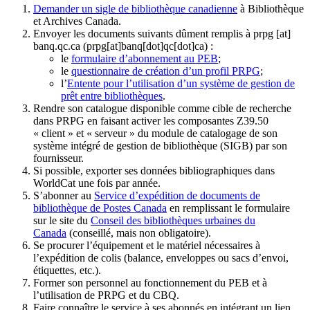
Demander un sigle de bibliothèque canadienne
à Bibliothèque
et Archives Canada.
Envoyer les documents suivants dûment remplis à
prpg
[at]
banq.qc.ca
(prpg[at]banq[dot]qc[dot]ca)
:
le
formulaire d’abonnement au PEB
;
le
questionnaire de création d’un profil PRPG
;
l’
Entente pour l’utilisation d’un système de gestion de
prêt entre bibliothèques
.
Rendre son catalogue disponible comme cible de recherche
dans PRPG en faisant activer les composantes Z39.50
« client » et « serveur » du module de catalogage de son
système intégré de gestion de bibliothèque (SIGB) par son
fournisseur
.
Si possible, exporter ses données bibliographiques dans
WorldCat une fois par année.
S’abonner au
Service d’expédition de documents de
bibliothèque de Postes Canada
en remplissant le formulaire
sur le site du
Conseil des bibliothèques urbaines du
Canada
(conseillé, mais non obligatoire).
Se procurer l’équipement et le matériel nécessaires à
l’expédition de colis (balance, enveloppes ou sacs d’envoi,
étiquettes, etc.).
Former son personnel au fonctionnement du PEB et à
l’utilisation de PRPG et du CBQ.
Faire connaître le service à ses abonnés en intégrant un lien