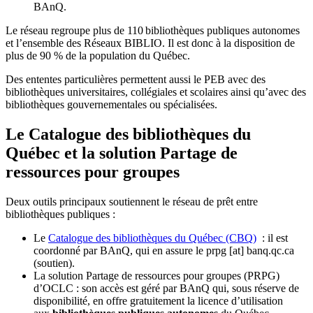
BAnQ.
Le réseau regroupe plus de 110
biblioth
è
ques publiques autonomes
et l
’
ensemble des R
é
seaux BIBLIO. Il est donc
à
la disposition de
plus de 90 % de la population du Qu
é
bec.
Des ententes particulières permettent aussi le PEB avec des
bibliothèques universitaires, collégiales et scolaires ainsi qu’avec des
bibliothèques gouvernementales ou spécialisées.
Le Catalogue des bibliothèques du
Québec et la solution Partage de
ressources pour groupes
Deux outils principaux soutiennent le réseau de prêt entre
bibliothèques publiques :
Le
Catalogue des bibliothèques du Québec (CBQ)
: il est
coordonné par BAnQ, qui en assure le
prpg
[at]
banq.qc.ca
(soutien)
.
La solution Partage de ressources pour groupes (PRPG)
d’OCLC : son accès est géré par BAnQ qui, sous réserve de
disponibilité, en offre gratuitement la licence d’utilisation