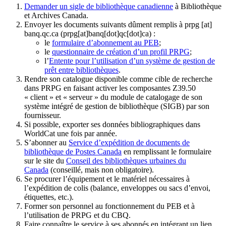
Demander un sigle de bibliothèque canadienne
à Bibliothèque
et Archives Canada.
Envoyer les documents suivants dûment remplis à
prpg
[at]
banq.qc.ca
(prpg[at]banq[dot]qc[dot]ca)
:
le
formulaire d’abonnement au PEB
;
le
questionnaire de création d’un profil PRPG
;
l’
Entente pour l’utilisation d’un système de gestion de
prêt entre bibliothèques
.
Rendre son catalogue disponible comme cible de recherche
dans PRPG en faisant activer les composantes Z39.50
« client » et « serveur » du module de catalogage de son
système intégré de gestion de bibliothèque (SIGB) par son
fournisseur
.
Si possible, exporter ses données bibliographiques dans
WorldCat une fois par année.
S’abonner au
Service d’expédition de documents de
bibliothèque de Postes Canada
en remplissant le formulaire
sur le site du
Conseil des bibliothèques urbaines du
Canada
(conseillé, mais non obligatoire).
Se procurer l’équipement et le matériel nécessaires à
l’expédition de colis (balance, enveloppes ou sacs d’envoi,
étiquettes, etc.).
Former son personnel au fonctionnement du PEB et à
l’utilisation de PRPG et du CBQ.
Faire connaître le service à ses abonnés en intégrant un lien