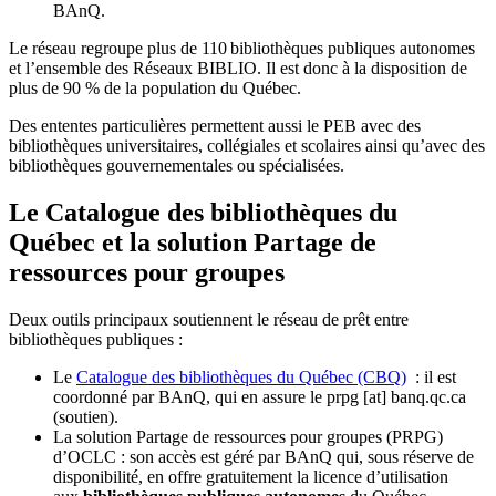
BAnQ.
Le réseau regroupe plus de 110
biblioth
è
ques publiques autonomes
et l
’
ensemble des R
é
seaux BIBLIO. Il est donc
à
la disposition de
plus de 90 % de la population du Qu
é
bec.
Des ententes particulières permettent aussi le PEB avec des
bibliothèques universitaires, collégiales et scolaires ainsi qu’avec des
bibliothèques gouvernementales ou spécialisées.
Le Catalogue des bibliothèques du
Québec et la solution Partage de
ressources pour groupes
Deux outils principaux soutiennent le réseau de prêt entre
bibliothèques publiques :
Le
Catalogue des bibliothèques du Québec (CBQ)
: il est
coordonné par BAnQ, qui en assure le
prpg
[at]
banq.qc.ca
(soutien)
.
La solution Partage de ressources pour groupes (PRPG)
d’OCLC : son accès est géré par BAnQ qui, sous réserve de
disponibilité, en offre gratuitement la licence d’utilisation