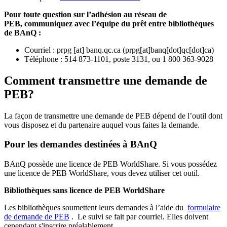
Pour toute question sur l’adhésion au réseau de
PEB,
communiquez avec l’équipe du prêt entre bibliothèques
de BAnQ :
Courriel
:
prpg
[at]
banq.qc.ca
(
prpg[at]banq[dot]qc[dot]ca
)
Téléphone : 514 873-1101, poste 3131, ou 1 800 363-9028
Comment transmettre une demande de
PEB?
La façon de transmettre une demande de PEB dépend de l’outil dont
vous disposez et du partenaire auquel vous faites la demande.
Pour les demandes destinées à BAnQ
BAnQ possède une licence de PEB WorldShare. Si vous possédez
une licence de PEB WorldShare, vous devez utiliser cet outil.
Bibliothèques sans licence de PEB WorldShare
Les bibliothèques soumettent leurs demandes à l’aide du
formulaire
de demande de PEB
.
Le suivi se fait par courriel.
Elles doivent
cependant s'inscrire préalablement.