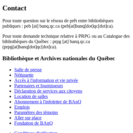
Contact
Pour toute question sur le réseau de prêt entre bibliothèques
publiques :
peb
[at]
banq.qc.ca
(peb[at]banq[dot]qc[dot]ca)
.
Pour toute demande technique relative à PRPG ou au Catalogue des
bibliothèques du Québec :
prpg
[at]
banq.qc.ca
(prpg[at]banq[dot]qc[dot]ca)
.
Bibliothèque et Archives nationales du Québec
Salle de presse
Nétiquette
Accès à l'information et vie privée
Partenaires et fournisseurs
Déclaration de services aux citoyens
Location de salles
Abonnement à l'infolettre de BAnQ
Emplois
Paramètres des témoins
Aller sur place
Fondation de BAnQ