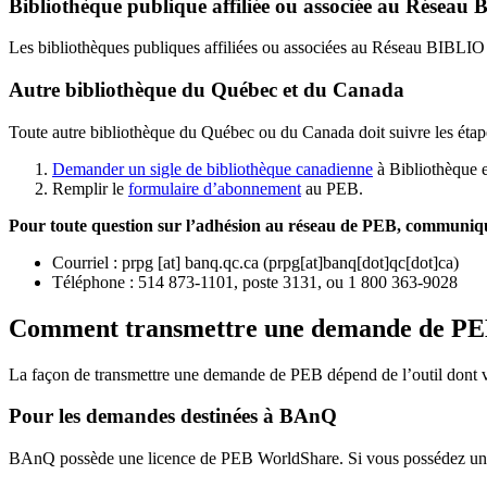
Bibliothèque publique affiliée ou associée au Résea
Les bibliothèques publiques affiliées ou associées au Réseau BIBLI
Autre bibliothèque du Québec et du Canada
Toute autre bibliothèque du Québec ou du Canada doit suivre les étap
Demander un sigle de bibliothèque canadienne
à Bibliothèque 
Remplir le
f
ormulaire d’abonnement
au PEB.
Pour toute question sur l’adhésion au réseau de PEB,
communique
Courriel
:
prpg
[at]
banq.qc.ca
(
prpg[at]banq[dot]qc[dot]ca
)
Téléphone : 514 873-1101, poste 3131, ou 1 800 363-9028
Comment transmettre une demande de P
La façon de transmettre une demande de PEB dépend de l’outil dont vo
Pour les demandes destinées à BAnQ
BAnQ possède une licence de PEB WorldShare. Si vous possédez une l