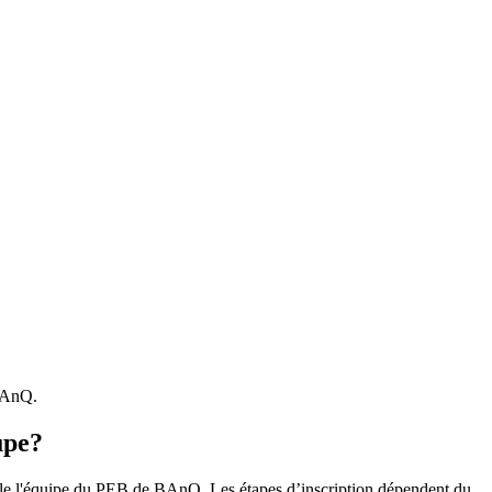
 BAnQ.
upe?
r le l'équipe du PEB de BAnQ. Les étapes d’inscription dépendent du