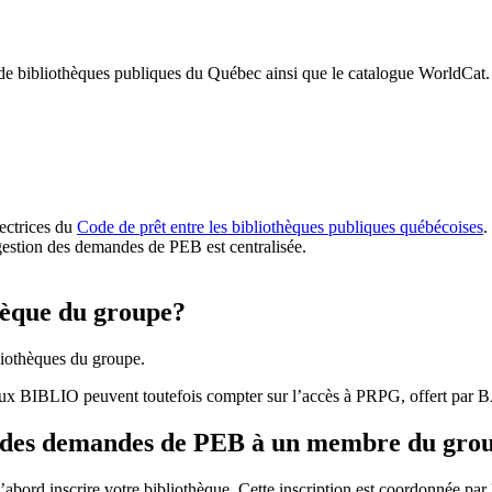
 de bibliothèques publiques du Québec ainsi que le catalogue WorldCat.
rectrices du
Code de prêt entre les bibliothèques publiques québécoises
.
gestion des demandes de PEB est centralisée.
hèque du groupe?
iothèques du groupe.
aux BIBLIO peuvent toutefois compter sur l’accès à PRPG, offert par
r des demandes de PEB à un membre du gro
bord inscrire votre bibliothèque. Cette inscription est coordonnée pa