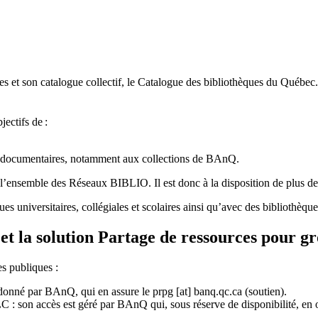
 et son catalogue collectif, le Catalogue des bibliothèques du Québec.
jectifs de
:
ces documentaires, notamment aux collections de BAnQ.
l
’
ensemble des R
é
seaux BIBLIO. Il est donc
à
la disposition de plus d
ues universitaires, collégiales et scolaires ainsi qu’avec des bibliothè
et la solution Partage de ressources pour g
es publiques :
rdonné par BAnQ, qui en assure le
prpg
[at]
banq.qc.ca
(soutien)
.
 son accès est géré par BAnQ qui, sous réserve de disponibilité, en off