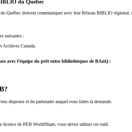
u BIBLIO du Québec
O du Québec doivent communiquer avec leur Réseau BIBLIO régional, q
es suivantes
:
et Archives Canada.
z avec l’équipe du prêt entre bibliothèques de BAnQ :
EB?
us disposez et du partenaire auquel vous faites la demande.
icence de PEB WorldShare, vous devez utiliser cet outil.