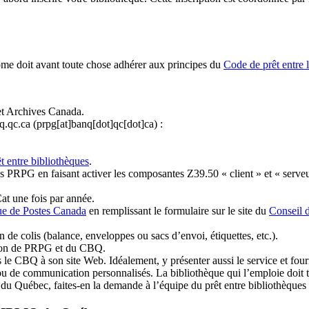
ome doit avant toute chose adhérer aux principes du
Code de prêt entre 
et Archives Canada.
q.qc.ca
(prpg[at]banq[dot]qc[dot]ca)
:
t entre bibliothèques
.
 PRPG en faisant activer les composantes Z39.50 « client » et « serveu
at une fois par année.
ue de Postes Canada
en remplissant le formulaire sur le site du
Conseil 
n de colis (balance, enveloppes ou sacs d’envoi, étiquettes, etc.).
ation de PRPG et du CBQ.
 le CBQ à son site Web. Idéalement, y présenter aussi le service et fourni
u de communication personnalisés. La bibliothèque qui l’emploie doit tou
s du Québec, faites-en la demande à l’équipe du prêt entre bibliothèqu