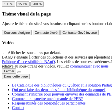
100 %
150 %
200 %
Thème visuel de la page
Ajustez le thème du site à vos besoins en cliquant sur les boutons ci-d
Couleurs d’origine
Contraste élevé
Contraste élevé inversé
Vidéo
Afficher les sous-titres par défaut.
BAnQ s’engage à offrir des collections et des services qui répondent 
Politique d'accessibilité de BAnQ
. Les vidéos de sources extérieures 
relative au sous-titrage des vidéos, veuillez
communiquer avec nous
.
Fermer
Dans cette page
Le Catalogue des bibliothèques du Québec et la solution Parta
Qui peut faire des demandes à une bibliothèque du groupe?
Comment s’inscrire pour pouvoir envoyer des demandes de P
Comment transmettre une demande de PEB?
Responsabilités des bibliothèques participantes
Contact