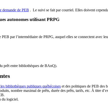
de demande de PEB
.
Le suivi se fait par courriel.
Elles doivent cependan
ques autonomes utilisant PRPG
EB par l’intermédiaire de PRPG, auquel elles se connectent avec leur i
u prêt entre bibliothèques de BAnQ)
.
antes
 les bibliothèques publiques québécoises
et des politiques de PEB des b
duits, nombre maximal de prêts, durée des prêts, tarifs, etc. À titre d’
EB.
n du logiciel.