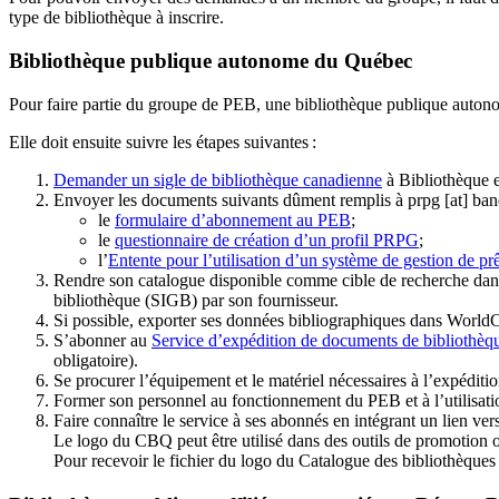
type de bibliothèque à inscrire.
Bibliothèque publique autonome du Québec
Pour faire partie du groupe de PEB, une bibliothèque publique auton
Elle doit ensuite suivre les étapes suivantes
:
Demander un sigle de bibliothèque canadienne
à Bibliothèque 
Envoyer les documents suivants dûment remplis à
prpg
[at]
ban
le
formulaire d’abonnement au PEB
;
le
questionnaire de création d’un profil PRPG
;
l’
Entente pour l’utilisation d’un système de gestion de prê
Rendre son catalogue disponible comme cible de recherche dans
bibliothèque (SIGB) par son fournisseur
.
Si possible, exporter ses données bibliographiques dans WorldC
S’abonner au
Service d’expédition de documents de bibliothèq
obligatoire).
Se procurer l’équipement et le matériel nécessaires à l’expéditio
Former son personnel au fonctionnement du PEB et à l’utilis
Faire connaître le service à ses abonnés en intégrant un lien vers
Le logo du CBQ peut être utilisé dans des outils de promotion o
Pour recevoir le fichier du logo du Catalogue des bibliothèque