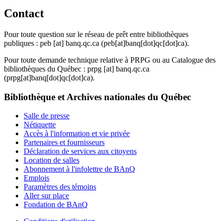
Contact
Pour toute question sur le réseau de prêt entre bibliothèques
publiques :
peb
[at]
banq.qc.ca
(peb[at]banq[dot]qc[dot]ca)
.
Pour toute demande technique relative à PRPG ou au Catalogue des
bibliothèques du Québec :
prpg
[at]
banq.qc.ca
(prpg[at]banq[dot]qc[dot]ca)
.
Bibliothèque et Archives nationales du Québec
Salle de presse
Nétiquette
Accès à l'information et vie privée
Partenaires et fournisseurs
Déclaration de services aux citoyens
Location de salles
Abonnement à l'infolettre de BAnQ
Emplois
Paramètres des témoins
Aller sur place
Fondation de BAnQ