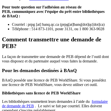
Pour toute question sur l’adhésion au réseau de
PEB,
communiquez avec l’équipe du prêt entre bibliothèques
de BAnQ :
Courriel
:
prpg
[at]
banq.qc.ca
(
prpg[at]banq[dot]qc[dot]ca
)
Téléphone : 514 873-1101, poste 3131, ou 1 800 363-9028
Comment transmettre une demande de
PEB?
La façon de transmettre une demande de PEB dépend de l’outil dont
vous disposez et du partenaire auquel vous faites la demande.
Pour les demandes destinées à BAnQ
BAnQ possède une licence de PEB WorldShare. Si vous possédez
une licence de PEB WorldShare, vous devez utiliser cet outil.
Bibliothèques sans licence de PEB WorldShare
Les bibliothèques soumettent leurs demandes à l’aide du
formulaire
de demande de PEB
.
Le suivi se fait par courriel.
Elles doivent
cependant s'inscrire préalablement.