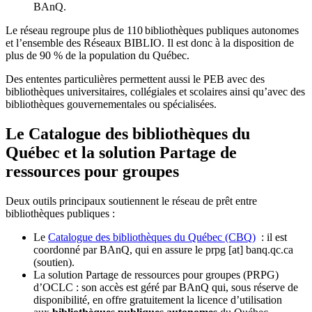
BAnQ.
Le réseau regroupe plus de 110
biblioth
è
ques publiques autonomes
et l
’
ensemble des R
é
seaux BIBLIO. Il est donc
à
la disposition de
plus de 90 % de la population du Qu
é
bec.
Des ententes particulières permettent aussi le PEB avec des
bibliothèques universitaires, collégiales et scolaires ainsi qu’avec des
bibliothèques gouvernementales ou spécialisées.
Le Catalogue des bibliothèques du
Québec et la solution Partage de
ressources pour groupes
Deux outils principaux soutiennent le réseau de prêt entre
bibliothèques publiques :
Le
Catalogue des bibliothèques du Québec (CBQ)
: il est
coordonné par BAnQ, qui en assure le
prpg
[at]
banq.qc.ca
(soutien)
.
La solution Partage de ressources pour groupes (PRPG)
d’OCLC : son accès est géré par BAnQ qui, sous réserve de
disponibilité, en offre gratuitement la licence d’utilisation