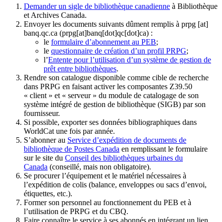
Demander un sigle de bibliothèque canadienne
à Bibliothèque
et Archives Canada.
Envoyer les documents suivants dûment remplis à
prpg
[at]
banq.qc.ca
(prpg[at]banq[dot]qc[dot]ca)
:
le
formulaire d’abonnement au PEB
;
le
questionnaire de création d’un profil PRPG
;
l’
Entente pour l’utilisation d’un système de gestion de
prêt entre bibliothèques
.
Rendre son catalogue disponible comme cible de recherche
dans PRPG en faisant activer les composantes Z39.50
« client » et « serveur » du module de catalogage de son
système intégré de gestion de bibliothèque (SIGB) par son
fournisseur
.
Si possible, exporter ses données bibliographiques dans
WorldCat une fois par année.
S’abonner au
Service d’expédition de documents de
bibliothèque de Postes Canada
en remplissant le formulaire
sur le site du
Conseil des bibliothèques urbaines du
Canada
(conseillé, mais non obligatoire).
Se procurer l’équipement et le matériel nécessaires à
l’expédition de colis (balance, enveloppes ou sacs d’envoi,
étiquettes, etc.).
Former son personnel au fonctionnement du PEB et à
l’utilisation de PRPG et du CBQ.
Faire connaître le service à ses abonnés en intégrant un lien