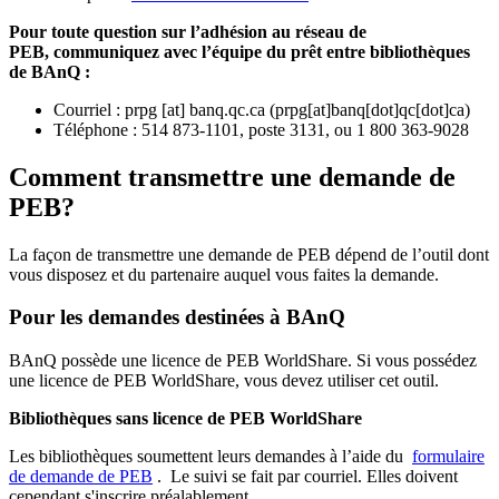
Pour toute question sur l’adhésion au réseau de
PEB,
communiquez avec l’équipe du prêt entre bibliothèques
de BAnQ :
Courriel
:
prpg
[at]
banq.qc.ca
(
prpg[at]banq[dot]qc[dot]ca
)
Téléphone : 514 873-1101, poste 3131, ou 1 800 363-9028
Comment transmettre une demande de
PEB?
La façon de transmettre une demande de PEB dépend de l’outil dont
vous disposez et du partenaire auquel vous faites la demande.
Pour les demandes destinées à BAnQ
BAnQ possède une licence de PEB WorldShare. Si vous possédez
une licence de PEB WorldShare, vous devez utiliser cet outil.
Bibliothèques sans licence de PEB WorldShare
Les bibliothèques soumettent leurs demandes à l’aide du
formulaire
de demande de PEB
.
Le suivi se fait par courriel.
Elles doivent
cependant s'inscrire préalablement.