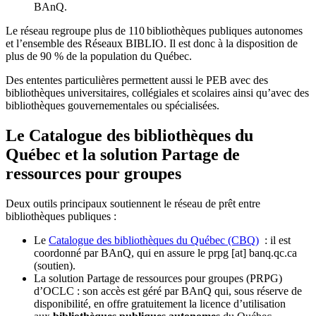
BAnQ.
Le réseau regroupe plus de 110
biblioth
è
ques publiques autonomes
et l
’
ensemble des R
é
seaux BIBLIO. Il est donc
à
la disposition de
plus de 90 % de la population du Qu
é
bec.
Des ententes particulières permettent aussi le PEB avec des
bibliothèques universitaires, collégiales et scolaires ainsi qu’avec des
bibliothèques gouvernementales ou spécialisées.
Le Catalogue des bibliothèques du
Québec et la solution Partage de
ressources pour groupes
Deux outils principaux soutiennent le réseau de prêt entre
bibliothèques publiques :
Le
Catalogue des bibliothèques du Québec (CBQ)
: il est
coordonné par BAnQ, qui en assure le
prpg
[at]
banq.qc.ca
(soutien)
.
La solution Partage de ressources pour groupes (PRPG)
d’OCLC : son accès est géré par BAnQ qui, sous réserve de
disponibilité, en offre gratuitement la licence d’utilisation