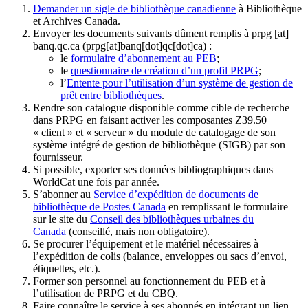
Demander un sigle de bibliothèque canadienne
à Bibliothèque
et Archives Canada.
Envoyer les documents suivants dûment remplis à
prpg
[at]
banq.qc.ca
(prpg[at]banq[dot]qc[dot]ca)
:
le
formulaire d’abonnement au PEB
;
le
questionnaire de création d’un profil PRPG
;
l’
Entente pour l’utilisation d’un système de gestion de
prêt entre bibliothèques
.
Rendre son catalogue disponible comme cible de recherche
dans PRPG en faisant activer les composantes Z39.50
« client » et « serveur » du module de catalogage de son
système intégré de gestion de bibliothèque (SIGB) par son
fournisseur
.
Si possible, exporter ses données bibliographiques dans
WorldCat une fois par année.
S’abonner au
Service d’expédition de documents de
bibliothèque de Postes Canada
en remplissant le formulaire
sur le site du
Conseil des bibliothèques urbaines du
Canada
(conseillé, mais non obligatoire).
Se procurer l’équipement et le matériel nécessaires à
l’expédition de colis (balance, enveloppes ou sacs d’envoi,
étiquettes, etc.).
Former son personnel au fonctionnement du PEB et à
l’utilisation de PRPG et du CBQ.
Faire connaître le service à ses abonnés en intégrant un lien