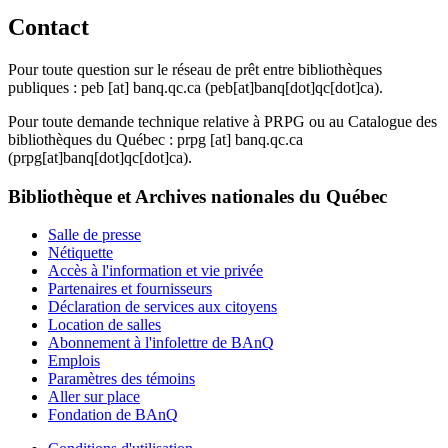
Contact
Pour toute question sur le réseau de prêt entre bibliothèques
publiques :
peb
[at]
banq.qc.ca
(peb[at]banq[dot]qc[dot]ca)
.
Pour toute demande technique relative à PRPG ou au Catalogue des
bibliothèques du Québec :
prpg
[at]
banq.qc.ca
(prpg[at]banq[dot]qc[dot]ca)
.
Bibliothèque et Archives nationales du Québec
Salle de presse
Nétiquette
Accès à l'information et vie privée
Partenaires et fournisseurs
Déclaration de services aux citoyens
Location de salles
Abonnement à l'infolettre de BAnQ
Emplois
Paramètres des témoins
Aller sur place
Fondation de BAnQ