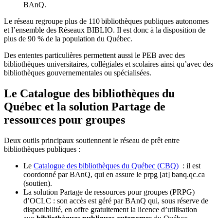
BAnQ.
Le réseau regroupe plus de 110
biblioth
è
ques publiques autonomes
et l
’
ensemble des R
é
seaux BIBLIO. Il est donc
à
la disposition de
plus de 90 % de la population du Qu
é
bec.
Des ententes particulières permettent aussi le PEB avec des
bibliothèques universitaires, collégiales et scolaires ainsi qu’avec des
bibliothèques gouvernementales ou spécialisées.
Le Catalogue des bibliothèques du
Québec et la solution Partage de
ressources pour groupes
Deux outils principaux soutiennent le réseau de prêt entre
bibliothèques publiques :
Le
Catalogue des bibliothèques du Québec (CBQ)
: il est
coordonné par BAnQ, qui en assure le
prpg
[at]
banq.qc.ca
(soutien)
.
La solution Partage de ressources pour groupes (PRPG)
d’OCLC : son accès est géré par BAnQ qui, sous réserve de
disponibilité, en offre gratuitement la licence d’utilisation