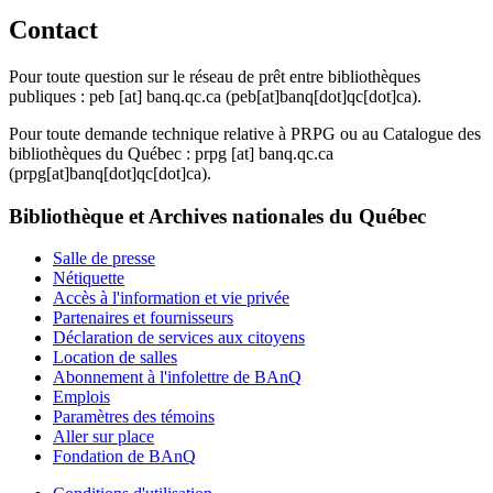
Contact
Pour toute question sur le réseau de prêt entre bibliothèques
publiques :
peb
[at]
banq.qc.ca
(peb[at]banq[dot]qc[dot]ca)
.
Pour toute demande technique relative à PRPG ou au Catalogue des
bibliothèques du Québec :
prpg
[at]
banq.qc.ca
(prpg[at]banq[dot]qc[dot]ca)
.
Bibliothèque et Archives nationales du Québec
Salle de presse
Nétiquette
Accès à l'information et vie privée
Partenaires et fournisseurs
Déclaration de services aux citoyens
Location de salles
Abonnement à l'infolettre de BAnQ
Emplois
Paramètres des témoins
Aller sur place
Fondation de BAnQ