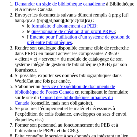
Demander un sigle de bibliothèque canadienne
à Bibliothèque
et Archives Canada.
Envoyer les documents suivants dûment remplis à
prpg
[at]
banq.qc.ca
(prpg[at]banq[dot]qc[dot]ca)
:
le
formulaire d’abonnement au PEB
;
le
questionnaire de création d’un profil PRPG
;
l’
Entente pour l’utilisation d’un système de gestion de
prêt entre bibliothèques
.
Rendre son catalogue disponible comme cible de recherche
dans PRPG en faisant activer les composantes Z39.50
« client » et « serveur » du module de catalogage de son
système intégré de gestion de bibliothèque (SIGB) par son
fournisseur
.
Si possible, exporter ses données bibliographiques dans
WorldCat une fois par année.
S’abonner au
Service d’expédition de documents de
bibliothèque de Postes Canada
en remplissant le formulaire
sur le site du
Conseil des bibliothèques urbaines du
Canada
(conseillé, mais non obligatoire).
Se procurer l’équipement et le matériel nécessaires à
l’expédition de colis (balance, enveloppes ou sacs d’envoi,
étiquettes, etc.).
Former son personnel au fonctionnement du PEB et à
l’utilisation de PRPG et du CBQ.
Faire connaître le service à ses abonnés en intégrant un lien