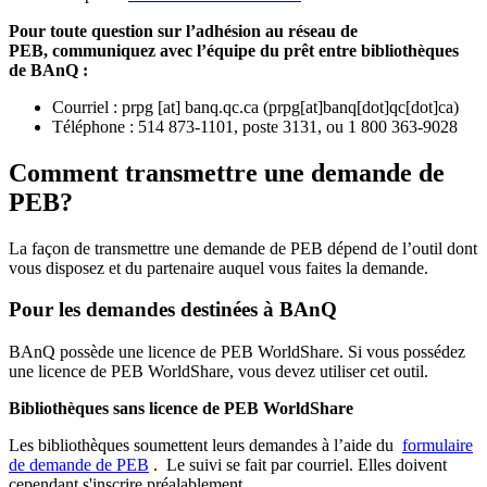
Pour toute question sur l’adhésion au réseau de
PEB,
communiquez avec l’équipe du prêt entre bibliothèques
de BAnQ :
Courriel
:
prpg
[at]
banq.qc.ca
(
prpg[at]banq[dot]qc[dot]ca
)
Téléphone : 514 873-1101, poste 3131, ou 1 800 363-9028
Comment transmettre une demande de
PEB?
La façon de transmettre une demande de PEB dépend de l’outil dont
vous disposez et du partenaire auquel vous faites la demande.
Pour les demandes destinées à BAnQ
BAnQ possède une licence de PEB WorldShare. Si vous possédez
une licence de PEB WorldShare, vous devez utiliser cet outil.
Bibliothèques sans licence de PEB WorldShare
Les bibliothèques soumettent leurs demandes à l’aide du
formulaire
de demande de PEB
.
Le suivi se fait par courriel.
Elles doivent
cependant s'inscrire préalablement.