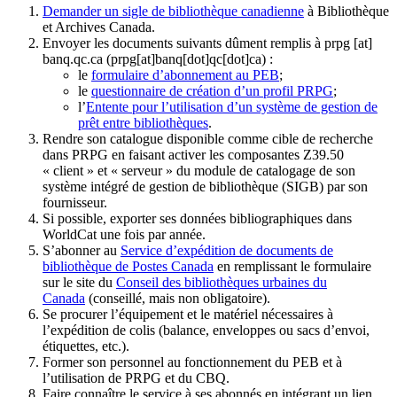
Demander un sigle de bibliothèque canadienne
à Bibliothèque
et Archives Canada.
Envoyer les documents suivants dûment remplis à
prpg
[at]
banq.qc.ca
(prpg[at]banq[dot]qc[dot]ca)
:
le
formulaire d’abonnement au PEB
;
le
questionnaire de création d’un profil PRPG
;
l’
Entente pour l’utilisation d’un système de gestion de
prêt entre bibliothèques
.
Rendre son catalogue disponible comme cible de recherche
dans PRPG en faisant activer les composantes Z39.50
« client » et « serveur » du module de catalogage de son
système intégré de gestion de bibliothèque (SIGB) par son
fournisseur
.
Si possible, exporter ses données bibliographiques dans
WorldCat une fois par année.
S’abonner au
Service d’expédition de documents de
bibliothèque de Postes Canada
en remplissant le formulaire
sur le site du
Conseil des bibliothèques urbaines du
Canada
(conseillé, mais non obligatoire).
Se procurer l’équipement et le matériel nécessaires à
l’expédition de colis (balance, enveloppes ou sacs d’envoi,
étiquettes, etc.).
Former son personnel au fonctionnement du PEB et à
l’utilisation de PRPG et du CBQ.
Faire connaître le service à ses abonnés en intégrant un lien