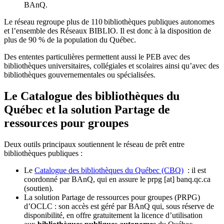
BAnQ.
Le réseau regroupe plus de 110
biblioth
è
ques publiques autonomes
et l
’
ensemble des R
é
seaux BIBLIO. Il est donc
à
la disposition de
plus de 90 % de la population du Qu
é
bec.
Des ententes particulières permettent aussi le PEB avec des
bibliothèques universitaires, collégiales et scolaires ainsi qu’avec des
bibliothèques gouvernementales ou spécialisées.
Le Catalogue des bibliothèques du
Québec et la solution Partage de
ressources pour groupes
Deux outils principaux soutiennent le réseau de prêt entre
bibliothèques publiques :
Le
Catalogue des bibliothèques du Québec (CBQ)
: il est
coordonné par BAnQ, qui en assure le
prpg
[at]
banq.qc.ca
(soutien)
.
La solution Partage de ressources pour groupes (PRPG)
d’OCLC : son accès est géré par BAnQ qui, sous réserve de
disponibilité, en offre gratuitement la licence d’utilisation