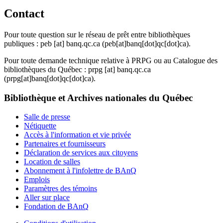
Contact
Pour toute question sur le réseau de prêt entre bibliothèques
publiques :
peb
[at]
banq.qc.ca
(peb[at]banq[dot]qc[dot]ca)
.
Pour toute demande technique relative à PRPG ou au Catalogue des
bibliothèques du Québec :
prpg
[at]
banq.qc.ca
(prpg[at]banq[dot]qc[dot]ca)
.
Bibliothèque et Archives nationales du Québec
Salle de presse
Nétiquette
Accès à l'information et vie privée
Partenaires et fournisseurs
Déclaration de services aux citoyens
Location de salles
Abonnement à l'infolettre de BAnQ
Emplois
Paramètres des témoins
Aller sur place
Fondation de BAnQ