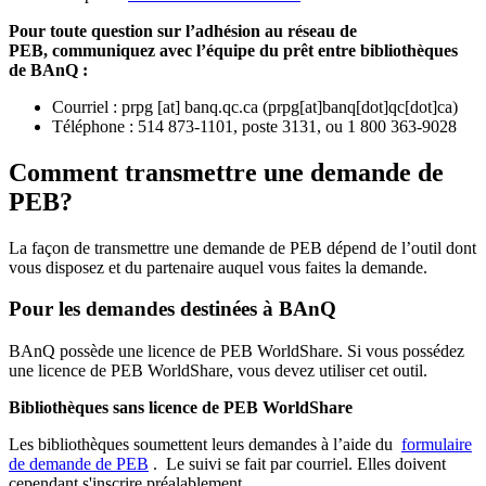
Pour toute question sur l’adhésion au réseau de
PEB,
communiquez avec l’équipe du prêt entre bibliothèques
de BAnQ :
Courriel
:
prpg
[at]
banq.qc.ca
(
prpg[at]banq[dot]qc[dot]ca
)
Téléphone : 514 873-1101, poste 3131, ou 1 800 363-9028
Comment transmettre une demande de
PEB?
La façon de transmettre une demande de PEB dépend de l’outil dont
vous disposez et du partenaire auquel vous faites la demande.
Pour les demandes destinées à BAnQ
BAnQ possède une licence de PEB WorldShare. Si vous possédez
une licence de PEB WorldShare, vous devez utiliser cet outil.
Bibliothèques sans licence de PEB WorldShare
Les bibliothèques soumettent leurs demandes à l’aide du
formulaire
de demande de PEB
.
Le suivi se fait par courriel.
Elles doivent
cependant s'inscrire préalablement.