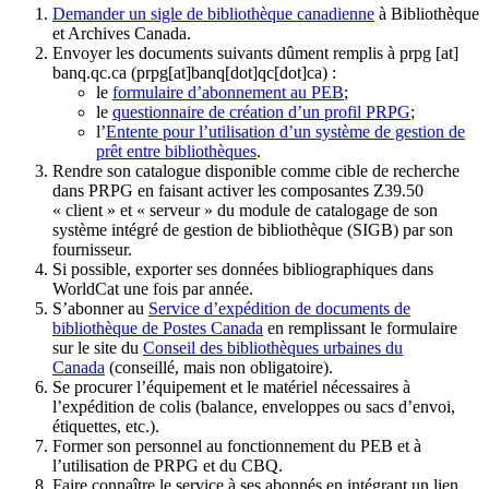
Demander un sigle de bibliothèque canadienne
à Bibliothèque
et Archives Canada.
Envoyer les documents suivants dûment remplis à
prpg
[at]
banq.qc.ca
(prpg[at]banq[dot]qc[dot]ca)
:
le
formulaire d’abonnement au PEB
;
le
questionnaire de création d’un profil PRPG
;
l’
Entente pour l’utilisation d’un système de gestion de
prêt entre bibliothèques
.
Rendre son catalogue disponible comme cible de recherche
dans PRPG en faisant activer les composantes Z39.50
« client » et « serveur » du module de catalogage de son
système intégré de gestion de bibliothèque (SIGB) par son
fournisseur
.
Si possible, exporter ses données bibliographiques dans
WorldCat une fois par année.
S’abonner au
Service d’expédition de documents de
bibliothèque de Postes Canada
en remplissant le formulaire
sur le site du
Conseil des bibliothèques urbaines du
Canada
(conseillé, mais non obligatoire).
Se procurer l’équipement et le matériel nécessaires à
l’expédition de colis (balance, enveloppes ou sacs d’envoi,
étiquettes, etc.).
Former son personnel au fonctionnement du PEB et à
l’utilisation de PRPG et du CBQ.
Faire connaître le service à ses abonnés en intégrant un lien