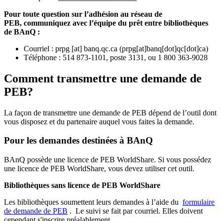
Pour toute question sur l’adhésion au réseau de
PEB,
communiquez avec l’équipe du prêt entre bibliothèques
de BAnQ :
Courriel
:
prpg
[at]
banq.qc.ca
(
prpg[at]banq[dot]qc[dot]ca
)
Téléphone : 514 873-1101, poste 3131, ou 1 800 363-9028
Comment transmettre une demande de
PEB?
La façon de transmettre une demande de PEB dépend de l’outil dont
vous disposez et du partenaire auquel vous faites la demande.
Pour les demandes destinées à BAnQ
BAnQ possède une licence de PEB WorldShare. Si vous possédez
une licence de PEB WorldShare, vous devez utiliser cet outil.
Bibliothèques sans licence de PEB WorldShare
Les bibliothèques soumettent leurs demandes à l’aide du
formulaire
de demande de PEB
.
Le suivi se fait par courriel.
Elles doivent
cependant s'inscrire préalablement.