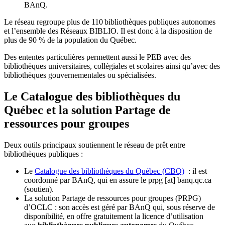
BAnQ.
Le réseau regroupe plus de 110
biblioth
è
ques publiques autonomes
et l
’
ensemble des R
é
seaux BIBLIO. Il est donc
à
la disposition de
plus de 90 % de la population du Qu
é
bec.
Des ententes particulières permettent aussi le PEB avec des
bibliothèques universitaires, collégiales et scolaires ainsi qu’avec des
bibliothèques gouvernementales ou spécialisées.
Le Catalogue des bibliothèques du
Québec et la solution Partage de
ressources pour groupes
Deux outils principaux soutiennent le réseau de prêt entre
bibliothèques publiques :
Le
Catalogue des bibliothèques du Québec (CBQ)
: il est
coordonné par BAnQ, qui en assure le
prpg
[at]
banq.qc.ca
(soutien)
.
La solution Partage de ressources pour groupes (PRPG)
d’OCLC : son accès est géré par BAnQ qui, sous réserve de
disponibilité, en offre gratuitement la licence d’utilisation