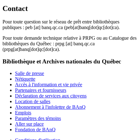
Contact
Pour toute question sur le réseau de prêt entre bibliothèques
publiques :
peb
[at]
banq.qc.ca
(peb[at]banq[dot]qc[dot]ca)
.
Pour toute demande technique relative à PRPG ou au Catalogue des
bibliothèques du Québec :
prpg
[at]
banq.qc.ca
(prpg[at]banq[dot]qc[dot]ca)
.
Bibliothèque et Archives nationales du Québec
Salle de presse
Nétiquette
Accès à l'information et vie privée
Partenaires et fournisseurs
Déclaration de services aux citoyens
Location de salles
Abonnement à l'infolettre de BAnQ
Emplois
Paramètres des témoins
Aller sur place
Fondation de BAnQ