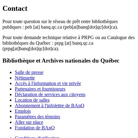
Contact
Pour toute question sur le réseau de prêt entre bibliothèques
publiques :
peb
[at]
banq.qc.ca
(peb[at]banq[dot]qc[dot]ca)
.
Pour toute demande technique relative à PRPG ou au Catalogue des
bibliothèques du Québec :
prpg
[at]
banq.qc.ca
(prpg[at]banq[dot]qc[dot]ca)
.
Bibliothèque et Archives nationales du Québec
Salle de presse
Nétiquette
Accès à l'information et vie privée
Partenaires et fournisseurs
Déclaration de services aux citoyens
Location de salles
Abonnement à l'infolettre de BAnQ
Emplois
Paramètres des témoins
Aller sur place
Fondation de BAnQ