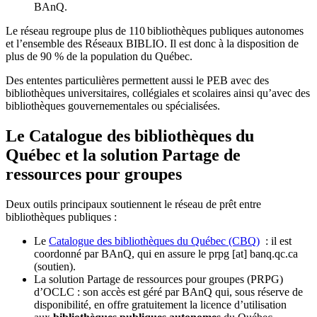
BAnQ.
Le réseau regroupe plus de 110
biblioth
è
ques publiques autonomes
et l
’
ensemble des R
é
seaux BIBLIO. Il est donc
à
la disposition de
plus de 90 % de la population du Qu
é
bec.
Des ententes particulières permettent aussi le PEB avec des
bibliothèques universitaires, collégiales et scolaires ainsi qu’avec des
bibliothèques gouvernementales ou spécialisées.
Le Catalogue des bibliothèques du
Québec et la solution Partage de
ressources pour groupes
Deux outils principaux soutiennent le réseau de prêt entre
bibliothèques publiques :
Le
Catalogue des bibliothèques du Québec (CBQ)
: il est
coordonné par BAnQ, qui en assure le
prpg
[at]
banq.qc.ca
(soutien)
.
La solution Partage de ressources pour groupes (PRPG)
d’OCLC : son accès est géré par BAnQ qui, sous réserve de
disponibilité, en offre gratuitement la licence d’utilisation