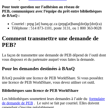
Pour toute question sur l’adhésion au réseau de
PEB,
communiquez avec l’équipe du prêt entre bibliothèques
de BAnQ :
Courriel
:
prpg
[at]
banq.qc.ca
(
prpg[at]banq[dot]qc[dot]ca
)
Téléphone : 514 873-1101, poste 3131, ou 1 800 363-9028
Comment transmettre une demande de
PEB?
La façon de transmettre une demande de PEB dépend de l’outil dont
vous disposez et du partenaire auquel vous faites la demande.
Pour les demandes destinées à BAnQ
BAnQ possède une licence de PEB WorldShare. Si vous possédez
une licence de PEB WorldShare, vous devez utiliser cet outil.
Bibliothèques sans licence de PEB WorldShare
Les bibliothèques soumettent leurs demandes à l’aide du
formulaire
de demande de PEB
.
Le suivi se fait par courriel.
Elles doivent
cependant s'inscrire préalablement.