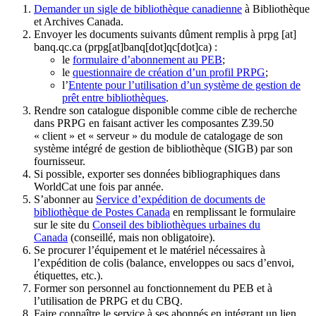
Demander un sigle de bibliothèque canadienne
à Bibliothèque
et Archives Canada.
Envoyer les documents suivants dûment remplis à
prpg
[at]
banq.qc.ca
(prpg[at]banq[dot]qc[dot]ca)
:
le
formulaire d’abonnement au PEB
;
le
questionnaire de création d’un profil PRPG
;
l’
Entente pour l’utilisation d’un système de gestion de
prêt entre bibliothèques
.
Rendre son catalogue disponible comme cible de recherche
dans PRPG en faisant activer les composantes Z39.50
« client » et « serveur » du module de catalogage de son
système intégré de gestion de bibliothèque (SIGB) par son
fournisseur
.
Si possible, exporter ses données bibliographiques dans
WorldCat une fois par année.
S’abonner au
Service d’expédition de documents de
bibliothèque de Postes Canada
en remplissant le formulaire
sur le site du
Conseil des bibliothèques urbaines du
Canada
(conseillé, mais non obligatoire).
Se procurer l’équipement et le matériel nécessaires à
l’expédition de colis (balance, enveloppes ou sacs d’envoi,
étiquettes, etc.).
Former son personnel au fonctionnement du PEB et à
l’utilisation de PRPG et du CBQ.
Faire connaître le service à ses abonnés en intégrant un lien