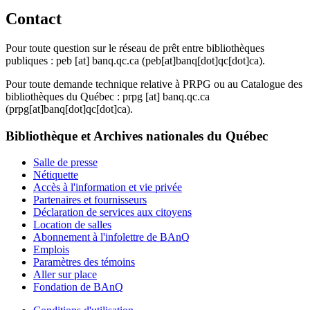
Contact
Pour toute question sur le réseau de prêt entre bibliothèques
publiques :
peb
[at]
banq.qc.ca
(peb[at]banq[dot]qc[dot]ca)
.
Pour toute demande technique relative à PRPG ou au Catalogue des
bibliothèques du Québec :
prpg
[at]
banq.qc.ca
(prpg[at]banq[dot]qc[dot]ca)
.
Bibliothèque et Archives nationales du Québec
Salle de presse
Nétiquette
Accès à l'information et vie privée
Partenaires et fournisseurs
Déclaration de services aux citoyens
Location de salles
Abonnement à l'infolettre de BAnQ
Emplois
Paramètres des témoins
Aller sur place
Fondation de BAnQ