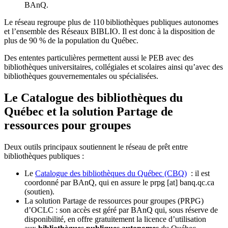
BAnQ.
Le réseau regroupe plus de 110
biblioth
è
ques publiques autonomes
et l
’
ensemble des R
é
seaux BIBLIO. Il est donc
à
la disposition de
plus de 90 % de la population du Qu
é
bec.
Des ententes particulières permettent aussi le PEB avec des
bibliothèques universitaires, collégiales et scolaires ainsi qu’avec des
bibliothèques gouvernementales ou spécialisées.
Le Catalogue des bibliothèques du
Québec et la solution Partage de
ressources pour groupes
Deux outils principaux soutiennent le réseau de prêt entre
bibliothèques publiques :
Le
Catalogue des bibliothèques du Québec (CBQ)
: il est
coordonné par BAnQ, qui en assure le
prpg
[at]
banq.qc.ca
(soutien)
.
La solution Partage de ressources pour groupes (PRPG)
d’OCLC : son accès est géré par BAnQ qui, sous réserve de
disponibilité, en offre gratuitement la licence d’utilisation