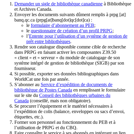
Demander un sigle de bibliothèque canadienne
à Bibliothèque
et Archives Canada.
Envoyer les documents suivants dûment remplis à
prpg
[at]
banq.qc.ca
(prpg[at]banq[dot]qc[dot]ca)
:
le
formulaire d’abonnement au PEB
;
le
questionnaire de création d’un profil PRPG
;
l’
Entente pour l’utilisation d’un système de gestion de
prêt entre bibliothèques
.
Rendre son catalogue disponible comme cible de recherche
dans PRPG en faisant activer les composantes Z39.50
« client » et « serveur » du module de catalogage de son
système intégré de gestion de bibliothèque (SIGB) par son
fournisseur
.
Si possible, exporter ses données bibliographiques dans
WorldCat une fois par année.
S’abonner au
Service d’expédition de documents de
bibliothèque de Postes Canada
en remplissant le formulaire
sur le site du
Conseil des bibliothèques urbaines du
Canada
(conseillé, mais non obligatoire).
Se procurer l’équipement et le matériel nécessaires à
l’expédition de colis (balance, enveloppes ou sacs d’envoi,
étiquettes, etc.).
Former son personnel au fonctionnement du PEB et à
l’utilisation de PRPG et du CBQ.
Faire connaître le service à ses abonnés en intégrant un lien