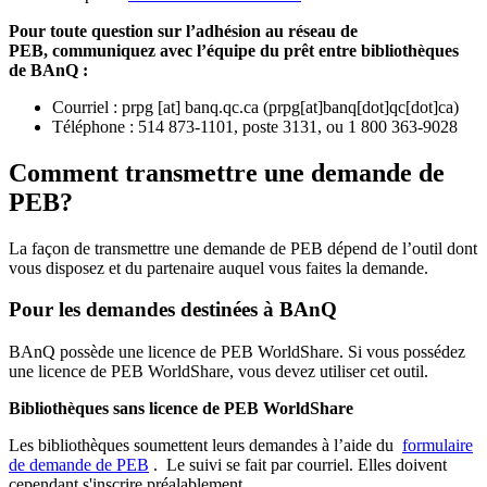
Pour toute question sur l’adhésion au réseau de
PEB,
communiquez avec l’équipe du prêt entre bibliothèques
de BAnQ :
Courriel
:
prpg
[at]
banq.qc.ca
(
prpg[at]banq[dot]qc[dot]ca
)
Téléphone : 514 873-1101, poste 3131, ou 1 800 363-9028
Comment transmettre une demande de
PEB?
La façon de transmettre une demande de PEB dépend de l’outil dont
vous disposez et du partenaire auquel vous faites la demande.
Pour les demandes destinées à BAnQ
BAnQ possède une licence de PEB WorldShare. Si vous possédez
une licence de PEB WorldShare, vous devez utiliser cet outil.
Bibliothèques sans licence de PEB WorldShare
Les bibliothèques soumettent leurs demandes à l’aide du
formulaire
de demande de PEB
.
Le suivi se fait par courriel.
Elles doivent
cependant s'inscrire préalablement.