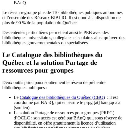
BAnQ.
Le réseau regroupe plus de 110
biblioth
è
ques publiques autonomes
et l
’
ensemble des R
é
seaux BIBLIO. Il est donc
à
la disposition de
plus de 90 % de la population du Qu
é
bec.
Des ententes particulières permettent aussi le PEB avec des
bibliothèques universitaires, collégiales et scolaires ainsi qu’avec des
bibliothèques gouvernementales ou spécialisées.
Le Catalogue des bibliothèques du
Québec et la solution Partage de
ressources pour groupes
Deux outils principaux soutiennent le réseau de prêt entre
bibliothèques publiques :
Le
Catalogue des bibliothèques du Québec (CBQ)
: il est
coordonné par BAnQ, qui en assure le
prpg
[at]
banq.qc.ca
(soutien)
.
La solution Partage de ressources pour groupes (PRPG)
d’OCLC : son accès est géré par BAnQ qui, sous réserve de
disponibilité, en offre gratuitement la licence d’utilisation