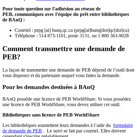
Pour toute question sur l’adhésion au réseau de
PEB,
communiquez avec l’équipe du prêt entre bibliothèques
de BAnQ :
Courriel
:
prpg
[at]
banq.qc.ca
(
prpg[at]banq[dot]qc[dot]ca
)
Téléphone : 514 873-1101, poste 3131, ou 1 800 363-9028
Comment transmettre une demande de
PEB?
La façon de transmettre une demande de PEB dépend de l’outil dont
vous disposez et du partenaire auquel vous faites la demande.
Pour les demandes destinées à BAnQ
BAnQ possède une licence de PEB WorldShare. Si vous possédez
une licence de PEB WorldShare, vous devez utiliser cet outil.
Bibliothèques sans licence de PEB WorldShare
Les bibliothèques soumettent leurs demandes à l’aide du
formulaire
de demande de PEB
.
Le suivi se fait par courriel.
Elles doivent
cependant s'inscrire préalablement.