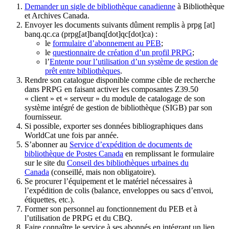
Demander un sigle de bibliothèque canadienne
à Bibliothèque
et Archives Canada.
Envoyer les documents suivants dûment remplis à
prpg
[at]
banq.qc.ca
(prpg[at]banq[dot]qc[dot]ca)
:
le
formulaire d’abonnement au PEB
;
le
questionnaire de création d’un profil PRPG
;
l’
Entente pour l’utilisation d’un système de gestion de
prêt entre bibliothèques
.
Rendre son catalogue disponible comme cible de recherche
dans PRPG en faisant activer les composantes Z39.50
« client » et « serveur » du module de catalogage de son
système intégré de gestion de bibliothèque (SIGB) par son
fournisseur
.
Si possible, exporter ses données bibliographiques dans
WorldCat une fois par année.
S’abonner au
Service d’expédition de documents de
bibliothèque de Postes Canada
en remplissant le formulaire
sur le site du
Conseil des bibliothèques urbaines du
Canada
(conseillé, mais non obligatoire).
Se procurer l’équipement et le matériel nécessaires à
l’expédition de colis (balance, enveloppes ou sacs d’envoi,
étiquettes, etc.).
Former son personnel au fonctionnement du PEB et à
l’utilisation de PRPG et du CBQ.
Faire connaître le service à ses abonnés en intégrant un lien