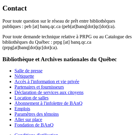
Contact
Pour toute question sur le réseau de prêt entre bibliothèques
publiques :
peb
[at]
banq.qc.ca
(peb[at]banq[dot]qc[dot]ca)
.
Pour toute demande technique relative à PRPG ou au Catalogue des
bibliothèques du Québec :
prpg
[at]
banq.qc.ca
(prpg[at]banq[dot]qc[dot]ca)
.
Bibliothèque et Archives nationales du Québec
Salle de presse
Nétiquette
Accès à l'information et vie privée
Partenaires et fournisseurs
Déclaration de services aux citoyens
Location de salles
Abonnement à l'infolettre de BAnQ
Emplois
Paramètres des témoins
Aller sur place
Fondation de BAnQ