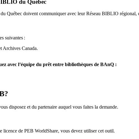
u BIBLIO du Québec
O du Québec doivent communiquer avec leur Réseau BIBLIO régional, q
es suivantes
:
et Archives Canada.
z avec l’équipe du prêt entre bibliothèques de BAnQ :
EB?
us disposez et du partenaire auquel vous faites la demande.
icence de PEB WorldShare, vous devez utiliser cet outil.