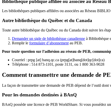
Bibliothèque publique affiliée ou associée au Résea
Les bibliothèques publiques affiliées ou associées au Réseau BIBLI
Autre bibliothèque du Québec et du Canada
Toute autre bibliothèque du Québec ou du Canada doit suivre les étap
Demander un sigle de bibliothèque canadienne
à Bibliothèque 
Remplir le
f
ormulaire d’abonnement
au PEB.
Pour toute question sur l’adhésion au réseau de PEB,
communique
Courriel
:
prpg
[at]
banq.qc.ca
(
prpg[at]banq[dot]qc[dot]ca
)
Téléphone : 514 873-1101, poste 3131, ou 1 800 363-9028
Comment transmettre une demande de P
La façon de transmettre une demande de PEB dépend de l’outil dont vo
Pour les demandes destinées à BAnQ
BAnQ possède une licence de PEB WorldShare. Si vous possédez une l