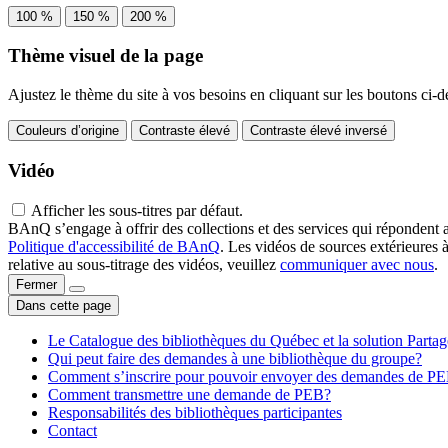
100 %
150 %
200 %
Thème visuel de la page
Ajustez le thème du site à vos besoins en cliquant sur les boutons ci-d
Couleurs d’origine
Contraste élevé
Contraste élevé inversé
Vidéo
Afficher les sous-titres par défaut.
BAnQ s’engage à offrir des collections et des services qui répondent 
Politique d'accessibilité de BAnQ
. Les vidéos de sources extérieures 
relative au sous-titrage des vidéos, veuillez
communiquer avec nous
.
Fermer
Dans cette page
Le Catalogue des bibliothèques du Québec et la solution Parta
Qui peut faire des demandes à une bibliothèque du groupe?
Comment s’inscrire pour pouvoir envoyer des demandes de P
Comment transmettre une demande de PEB?
Responsabilités des bibliothèques participantes
Contact