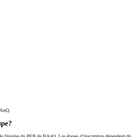
 BAnQ.
upe?
r le l'équipe du PEB de BAnQ. Les étapes d’inscription dépendent du