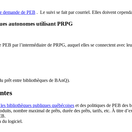
de demande de PEB
.
Le suivi se fait par courriel.
Elles doivent cependan
ques autonomes utilisant PRPG
EB par l’intermédiaire de PRPG, auquel elles se connectent avec leur i
u prêt entre bibliothèques de BAnQ)
.
antes
 les bibliothèques publiques québécoises
et des politiques de PEB des b
duits, nombre maximal de prêts, durée des prêts, tarifs, etc. À titre d’
EB.
n du logiciel.