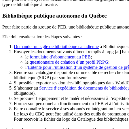
type de bibliothèque à inscrire.
Bibliothèque publique autonome du Québec
Pour faire partie du groupe de PEB, une bibliothèque publique auton
Elle doit ensuite suivre les étapes suivantes
:
Demander un sigle de bibliothèque canadienne
à Bibliothèque 
Envoyer les documents suivants dûment remplis à
prpg
[at]
ban
le
formulaire d’abonnement au PEB
;
le
questionnaire de création d’un profil PRPG
;
l’
Entente pour l’utilisation d’un système de gestion de prê
Rendre son catalogue disponible comme cible de recherche dans
bibliothèque (SIGB) par son fournisseur
.
Si possible, exporter ses données bibliographiques dans WorldC
S’abonner au
Service d’expédition de documents de bibliothèq
obligatoire).
Se procurer l’équipement et le matériel nécessaires à l’expéditio
Former son personnel au fonctionnement du PEB et à l’utilis
Faire connaître le service à ses abonnés en intégrant un lien vers
Le logo du CBQ peut être utilisé dans des outils de promotion o
Pour recevoir le fichier du logo du Catalogue des bibliothèque