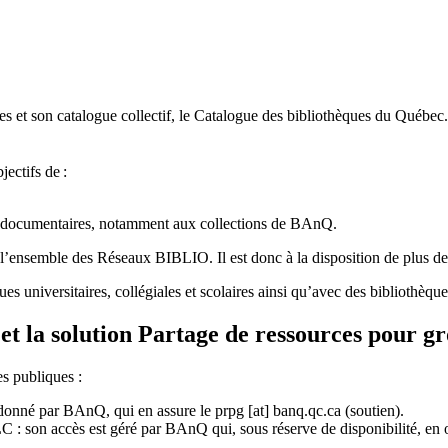
 et son catalogue collectif, le Catalogue des bibliothèques du Québec.
jectifs de
:
ces documentaires, notamment aux collections de BAnQ.
l
’
ensemble des R
é
seaux BIBLIO. Il est donc
à
la disposition de plus d
ues universitaires, collégiales et scolaires ainsi qu’avec des bibliothè
et la solution Partage de ressources pour g
es publiques :
rdonné par BAnQ, qui en assure le
prpg
[at]
banq.qc.ca
(soutien)
.
 son accès est géré par BAnQ qui, sous réserve de disponibilité, en off