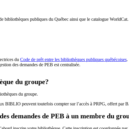
 de bibliothèques publiques du Québec ainsi que le catalogue WorldCat.
rectrices du
Code de prêt entre les bibliothèques publiques québécoises
.
gestion des demandes de PEB est centralisée.
hèque du groupe?
iothèques du groupe.
aux BIBLIO peuvent toutefois compter sur l’accès à PRPG, offert par
r des demandes de PEB à un membre du gro
bord inscrire votre bibliothèque. Cette inscription est coordonnée pa