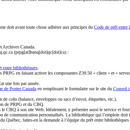
ome doit avant toute chose adhérer aux principes du
Code de prêt entre 
et Archives Canada.
q.qc.ca
(prpg[at]banq[dot]qc[dot]ca)
:
t entre bibliothèques
.
 PRPG en faisant activer les composantes Z39.50 « client » et « serveu
at une fois par année.
ue de Postes Canada
en remplissant le formulaire sur le site du
Conseil 
n de colis (balance, enveloppes ou sacs d’envoi, étiquettes, etc.).
ation de PRPG et du CBQ.
 le CBQ à son site Web. Idéalement, y présenter aussi le service et fourni
u de communication personnalisés. La bibliothèque qui l’emploie doit tou
s du Québec, faites-en la demande à l’équipe du prêt entre bibliothèqu