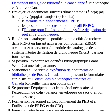
Demander un sigle de bibliothèque canadienne
à Bibliothèque
et Archives Canada.
Envoyer les documents suivants dûment remplis à
prpg
[at]
banq.qc.ca
(prpg[at]banq[dot]qc[dot]ca)
:
le
formulaire d’abonnement au PEB
;
le
questionnaire de création d’un profil PRPG
;
l’
Entente pour l’utilisation d’un système de gestion de
prêt entre bibliothèques
.
Rendre son catalogue disponible comme cible de recherche
dans PRPG en faisant activer les composantes Z39.50
« client » et « serveur » du module de catalogage de son
système intégré de gestion de bibliothèque (SIGB) par son
fournisseur
.
Si possible, exporter ses données bibliographiques dans
WorldCat une fois par année.
S’abonner au
Service d’expédition de documents de
bibliothèque de Postes Canada
en remplissant le formulaire
sur le site du
Conseil des bibliothèques urbaines du
Canada
(conseillé, mais non obligatoire).
Se procurer l’équipement et le matériel nécessaires à
l’expédition de colis (balance, enveloppes ou sacs d’envoi,
étiquettes, etc.).
Former son personnel au fonctionnement du PEB et à
l’utilisation de PRPG et du CBQ.
Faire connaître le service à ses abonnés en intégrant un lien