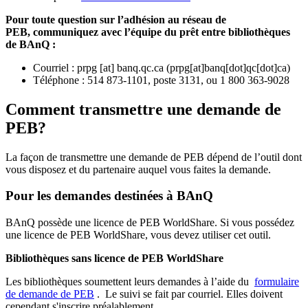
Pour toute question sur l’adhésion au réseau de
PEB,
communiquez avec l’équipe du prêt entre bibliothèques
de BAnQ :
Courriel
:
prpg
[at]
banq.qc.ca
(
prpg[at]banq[dot]qc[dot]ca
)
Téléphone : 514 873-1101, poste 3131, ou 1 800 363-9028
Comment transmettre une demande de
PEB?
La façon de transmettre une demande de PEB dépend de l’outil dont
vous disposez et du partenaire auquel vous faites la demande.
Pour les demandes destinées à BAnQ
BAnQ possède une licence de PEB WorldShare. Si vous possédez
une licence de PEB WorldShare, vous devez utiliser cet outil.
Bibliothèques sans licence de PEB WorldShare
Les bibliothèques soumettent leurs demandes à l’aide du
formulaire
de demande de PEB
.
Le suivi se fait par courriel.
Elles doivent
cependant s'inscrire préalablement.