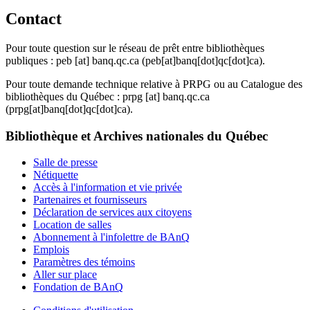
Contact
Pour toute question sur le réseau de prêt entre bibliothèques
publiques :
peb
[at]
banq.qc.ca
(peb[at]banq[dot]qc[dot]ca)
.
Pour toute demande technique relative à PRPG ou au Catalogue des
bibliothèques du Québec :
prpg
[at]
banq.qc.ca
(prpg[at]banq[dot]qc[dot]ca)
.
Bibliothèque et Archives nationales du Québec
Salle de presse
Nétiquette
Accès à l'information et vie privée
Partenaires et fournisseurs
Déclaration de services aux citoyens
Location de salles
Abonnement à l'infolettre de BAnQ
Emplois
Paramètres des témoins
Aller sur place
Fondation de BAnQ