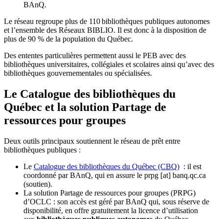
BAnQ.
Le réseau regroupe plus de 110
biblioth
è
ques publiques autonomes
et l
’
ensemble des R
é
seaux BIBLIO. Il est donc
à
la disposition de
plus de 90 % de la population du Qu
é
bec.
Des ententes particulières permettent aussi le PEB avec des
bibliothèques universitaires, collégiales et scolaires ainsi qu’avec des
bibliothèques gouvernementales ou spécialisées.
Le Catalogue des bibliothèques du
Québec et la solution Partage de
ressources pour groupes
Deux outils principaux soutiennent le réseau de prêt entre
bibliothèques publiques :
Le
Catalogue des bibliothèques du Québec (CBQ)
: il est
coordonné par BAnQ, qui en assure le
prpg
[at]
banq.qc.ca
(soutien)
.
La solution Partage de ressources pour groupes (PRPG)
d’OCLC : son accès est géré par BAnQ qui, sous réserve de
disponibilité, en offre gratuitement la licence d’utilisation