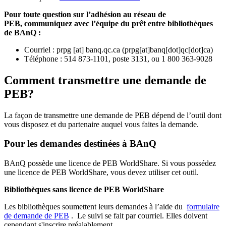
Pour toute question sur l’adhésion au réseau de
PEB,
communiquez avec l’équipe du prêt entre bibliothèques
de BAnQ :
Courriel
:
prpg
[at]
banq.qc.ca
(
prpg[at]banq[dot]qc[dot]ca
)
Téléphone : 514 873-1101, poste 3131, ou 1 800 363-9028
Comment transmettre une demande de
PEB?
La façon de transmettre une demande de PEB dépend de l’outil dont
vous disposez et du partenaire auquel vous faites la demande.
Pour les demandes destinées à BAnQ
BAnQ possède une licence de PEB WorldShare. Si vous possédez
une licence de PEB WorldShare, vous devez utiliser cet outil.
Bibliothèques sans licence de PEB WorldShare
Les bibliothèques soumettent leurs demandes à l’aide du
formulaire
de demande de PEB
.
Le suivi se fait par courriel.
Elles doivent
cependant s'inscrire préalablement.