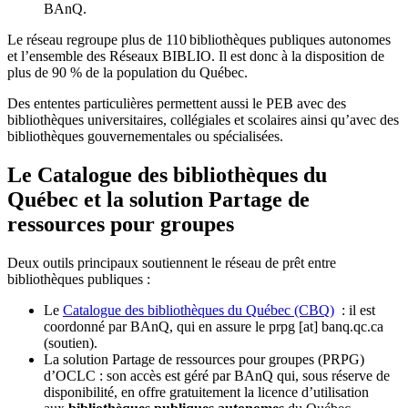
BAnQ.
Le réseau regroupe plus de 110
biblioth
è
ques publiques autonomes
et l
’
ensemble des R
é
seaux BIBLIO. Il est donc
à
la disposition de
plus de 90 % de la population du Qu
é
bec.
Des ententes particulières permettent aussi le PEB avec des
bibliothèques universitaires, collégiales et scolaires ainsi qu’avec des
bibliothèques gouvernementales ou spécialisées.
Le Catalogue des bibliothèques du
Québec et la solution Partage de
ressources pour groupes
Deux outils principaux soutiennent le réseau de prêt entre
bibliothèques publiques :
Le
Catalogue des bibliothèques du Québec (CBQ)
: il est
coordonné par BAnQ, qui en assure le
prpg
[at]
banq.qc.ca
(soutien)
.
La solution Partage de ressources pour groupes (PRPG)
d’OCLC : son accès est géré par BAnQ qui, sous réserve de
disponibilité, en offre gratuitement la licence d’utilisation