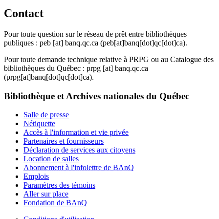
Contact
Pour toute question sur le réseau de prêt entre bibliothèques
publiques :
peb
[at]
banq.qc.ca
(peb[at]banq[dot]qc[dot]ca)
.
Pour toute demande technique relative à PRPG ou au Catalogue des
bibliothèques du Québec :
prpg
[at]
banq.qc.ca
(prpg[at]banq[dot]qc[dot]ca)
.
Bibliothèque et Archives nationales du Québec
Salle de presse
Nétiquette
Accès à l'information et vie privée
Partenaires et fournisseurs
Déclaration de services aux citoyens
Location de salles
Abonnement à l'infolettre de BAnQ
Emplois
Paramètres des témoins
Aller sur place
Fondation de BAnQ