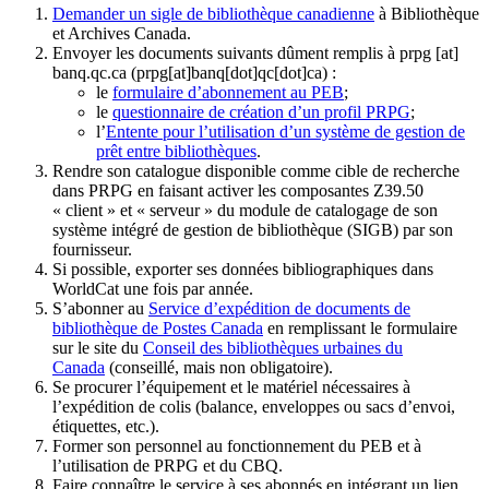
Demander un sigle de bibliothèque canadienne
à Bibliothèque
et Archives Canada.
Envoyer les documents suivants dûment remplis à
prpg
[at]
banq.qc.ca
(prpg[at]banq[dot]qc[dot]ca)
:
le
formulaire d’abonnement au PEB
;
le
questionnaire de création d’un profil PRPG
;
l’
Entente pour l’utilisation d’un système de gestion de
prêt entre bibliothèques
.
Rendre son catalogue disponible comme cible de recherche
dans PRPG en faisant activer les composantes Z39.50
« client » et « serveur » du module de catalogage de son
système intégré de gestion de bibliothèque (SIGB) par son
fournisseur
.
Si possible, exporter ses données bibliographiques dans
WorldCat une fois par année.
S’abonner au
Service d’expédition de documents de
bibliothèque de Postes Canada
en remplissant le formulaire
sur le site du
Conseil des bibliothèques urbaines du
Canada
(conseillé, mais non obligatoire).
Se procurer l’équipement et le matériel nécessaires à
l’expédition de colis (balance, enveloppes ou sacs d’envoi,
étiquettes, etc.).
Former son personnel au fonctionnement du PEB et à
l’utilisation de PRPG et du CBQ.
Faire connaître le service à ses abonnés en intégrant un lien