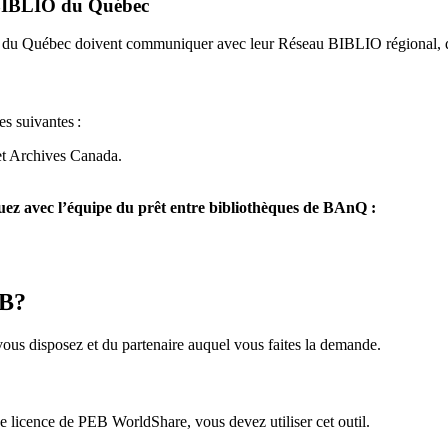
u BIBLIO du Québec
O du Québec doivent communiquer avec leur Réseau BIBLIO régional, q
es suivantes
:
et Archives Canada.
z avec l’équipe du prêt entre bibliothèques de BAnQ :
EB?
us disposez et du partenaire auquel vous faites la demande.
icence de PEB WorldShare, vous devez utiliser cet outil.