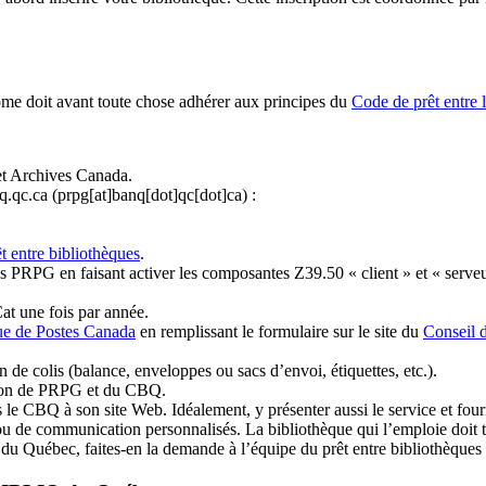
ome doit avant toute chose adhérer aux principes du
Code de prêt entre 
et Archives Canada.
q.qc.ca
(prpg[at]banq[dot]qc[dot]ca)
:
t entre bibliothèques
.
 PRPG en faisant activer les composantes Z39.50 « client » et « serveu
at une fois par année.
ue de Postes Canada
en remplissant le formulaire sur le site du
Conseil 
n de colis (balance, enveloppes ou sacs d’envoi, étiquettes, etc.).
ation de PRPG et du CBQ.
 le CBQ à son site Web. Idéalement, y présenter aussi le service et fourni
u de communication personnalisés. La bibliothèque qui l’emploie doit tou
s du Québec, faites-en la demande à l’équipe du prêt entre bibliothèqu