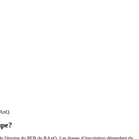
 BAnQ.
upe?
r le l'équipe du PEB de BAnQ. Les étapes d’inscription dépendent du