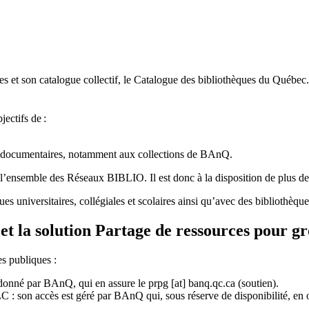
 et son catalogue collectif, le Catalogue des bibliothèques du Québec.
jectifs de
:
ces documentaires, notamment aux collections de BAnQ.
l
’
ensemble des R
é
seaux BIBLIO. Il est donc
à
la disposition de plus d
ues universitaires, collégiales et scolaires ainsi qu’avec des bibliothè
et la solution Partage de ressources pour g
es publiques :
rdonné par BAnQ, qui en assure le
prpg
[at]
banq.qc.ca
(soutien)
.
 son accès est géré par BAnQ qui, sous réserve de disponibilité, en off