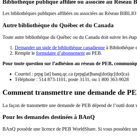
Bibliothèque publique affiliée ou associée au Résea
Les bibliothèques publiques affiliées ou associées au Réseau BIBLI
Autre bibliothèque du Québec et du Canada
Toute autre bibliothèque du Québec ou du Canada doit suivre les étap
Demander un sigle de bibliothèque canadienne
à Bibliothèque 
Remplir le
f
ormulaire d’abonnement
au PEB.
Pour toute question sur l’adhésion au réseau de PEB,
communique
Courriel
:
prpg
[at]
banq.qc.ca
(
prpg[at]banq[dot]qc[dot]ca
)
Téléphone : 514 873-1101, poste 3131, ou 1 800 363-9028
Comment transmettre une demande de P
La façon de transmettre une demande de PEB dépend de l’outil dont vo
Pour les demandes destinées à BAnQ
BAnQ possède une licence de PEB WorldShare. Si vous possédez une l