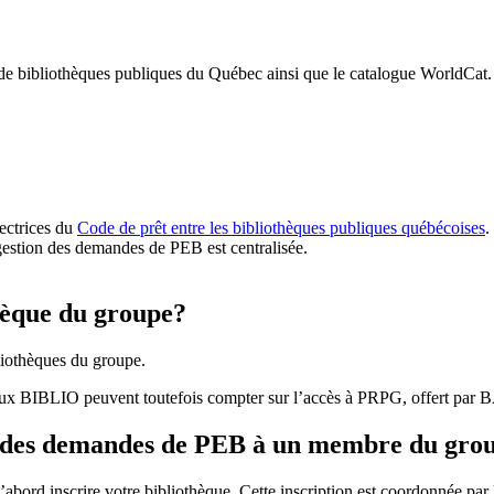
 de bibliothèques publiques du Québec ainsi que le catalogue WorldCat.
rectrices du
Code de prêt entre les bibliothèques publiques québécoises
.
gestion des demandes de PEB est centralisée.
hèque du groupe?
iothèques du groupe.
aux BIBLIO peuvent toutefois compter sur l’accès à PRPG, offert par
r des demandes de PEB à un membre du gro
bord inscrire votre bibliothèque. Cette inscription est coordonnée pa