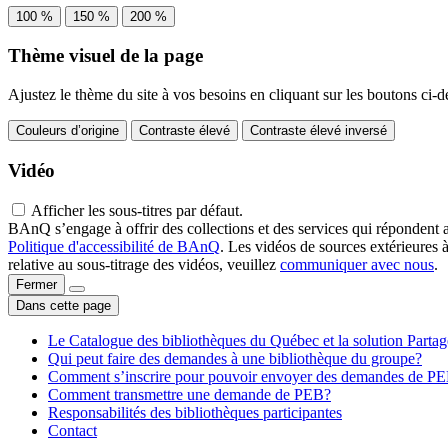
100 %
150 %
200 %
Thème visuel de la page
Ajustez le thème du site à vos besoins en cliquant sur les boutons ci-d
Couleurs d’origine
Contraste élevé
Contraste élevé inversé
Vidéo
Afficher les sous-titres par défaut.
BAnQ s’engage à offrir des collections et des services qui répondent 
Politique d'accessibilité de BAnQ
. Les vidéos de sources extérieures 
relative au sous-titrage des vidéos, veuillez
communiquer avec nous
.
Fermer
Dans cette page
Le Catalogue des bibliothèques du Québec et la solution Parta
Qui peut faire des demandes à une bibliothèque du groupe?
Comment s’inscrire pour pouvoir envoyer des demandes de P
Comment transmettre une demande de PEB?
Responsabilités des bibliothèques participantes
Contact