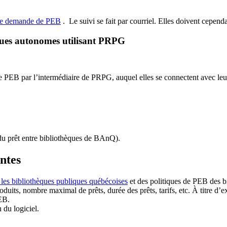
de demande de PEB
.
Le suivi se fait par courriel.
Elles doivent cependan
ques autonomes utilisant PRPG
EB par l’intermédiaire de PRPG, auquel elles se connectent avec leur i
u prêt entre bibliothèques de BAnQ)
.
antes
 les bibliothèques publiques québécoises
et des politiques de PEB des b
duits, nombre maximal de prêts, durée des prêts, tarifs, etc. À titre d’
EB.
n du logiciel.