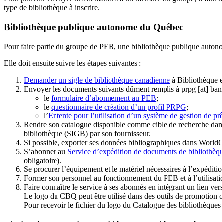
type de bibliothèque à inscrire.
Bibliothèque publique autonome du Québec
Pour faire partie du groupe de PEB, une bibliothèque publique auton
Elle doit ensuite suivre les étapes suivantes
:
Demander un sigle de bibliothèque canadienne
à Bibliothèque 
Envoyer les documents suivants dûment remplis à
prpg
[at]
ban
le
formulaire d’abonnement au PEB
;
le
questionnaire de création d’un profil PRPG
;
l’
Entente pour l’utilisation d’un système de gestion de prê
Rendre son catalogue disponible comme cible de recherche dans
bibliothèque (SIGB) par son fournisseur
.
Si possible, exporter ses données bibliographiques dans WorldC
S’abonner au
Service d’expédition de documents de bibliothèq
obligatoire).
Se procurer l’équipement et le matériel nécessaires à l’expéditio
Former son personnel au fonctionnement du PEB et à l’utilis
Faire connaître le service à ses abonnés en intégrant un lien vers
Le logo du CBQ peut être utilisé dans des outils de promotion o
Pour recevoir le fichier du logo du Catalogue des bibliothèque