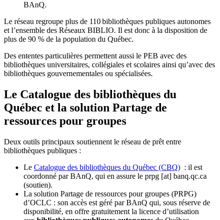
BAnQ.
Le réseau regroupe plus de 110
biblioth
è
ques publiques autonomes
et l
’
ensemble des R
é
seaux BIBLIO. Il est donc
à
la disposition de
plus de 90 % de la population du Qu
é
bec.
Des ententes particulières permettent aussi le PEB avec des
bibliothèques universitaires, collégiales et scolaires ainsi qu’avec des
bibliothèques gouvernementales ou spécialisées.
Le Catalogue des bibliothèques du
Québec et la solution Partage de
ressources pour groupes
Deux outils principaux soutiennent le réseau de prêt entre
bibliothèques publiques :
Le
Catalogue des bibliothèques du Québec (CBQ)
: il est
coordonné par BAnQ, qui en assure le
prpg
[at]
banq.qc.ca
(soutien)
.
La solution Partage de ressources pour groupes (PRPG)
d’OCLC : son accès est géré par BAnQ qui, sous réserve de
disponibilité, en offre gratuitement la licence d’utilisation