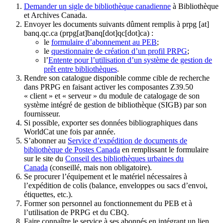
Demander un sigle de bibliothèque canadienne
à Bibliothèque
et Archives Canada.
Envoyer les documents suivants dûment remplis à
prpg
[at]
banq.qc.ca
(prpg[at]banq[dot]qc[dot]ca)
:
le
formulaire d’abonnement au PEB
;
le
questionnaire de création d’un profil PRPG
;
l’
Entente pour l’utilisation d’un système de gestion de
prêt entre bibliothèques
.
Rendre son catalogue disponible comme cible de recherche
dans PRPG en faisant activer les composantes Z39.50
« client » et « serveur » du module de catalogage de son
système intégré de gestion de bibliothèque (SIGB) par son
fournisseur
.
Si possible, exporter ses données bibliographiques dans
WorldCat une fois par année.
S’abonner au
Service d’expédition de documents de
bibliothèque de Postes Canada
en remplissant le formulaire
sur le site du
Conseil des bibliothèques urbaines du
Canada
(conseillé, mais non obligatoire).
Se procurer l’équipement et le matériel nécessaires à
l’expédition de colis (balance, enveloppes ou sacs d’envoi,
étiquettes, etc.).
Former son personnel au fonctionnement du PEB et à
l’utilisation de PRPG et du CBQ.
Faire connaître le service à ses abonnés en intégrant un lien