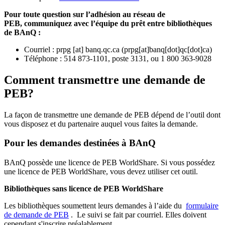
Pour toute question sur l’adhésion au réseau de
PEB,
communiquez avec l’équipe du prêt entre bibliothèques
de BAnQ :
Courriel
:
prpg
[at]
banq.qc.ca
(
prpg[at]banq[dot]qc[dot]ca
)
Téléphone : 514 873-1101, poste 3131, ou 1 800 363-9028
Comment transmettre une demande de
PEB?
La façon de transmettre une demande de PEB dépend de l’outil dont
vous disposez et du partenaire auquel vous faites la demande.
Pour les demandes destinées à BAnQ
BAnQ possède une licence de PEB WorldShare. Si vous possédez
une licence de PEB WorldShare, vous devez utiliser cet outil.
Bibliothèques sans licence de PEB WorldShare
Les bibliothèques soumettent leurs demandes à l’aide du
formulaire
de demande de PEB
.
Le suivi se fait par courriel.
Elles doivent
cependant s'inscrire préalablement.