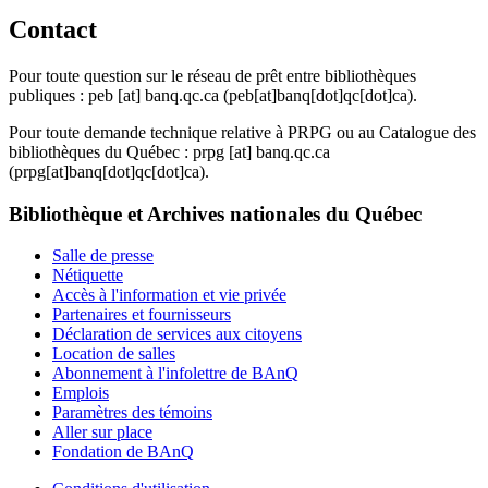
Contact
Pour toute question sur le réseau de prêt entre bibliothèques
publiques :
peb
[at]
banq.qc.ca
(peb[at]banq[dot]qc[dot]ca)
.
Pour toute demande technique relative à PRPG ou au Catalogue des
bibliothèques du Québec :
prpg
[at]
banq.qc.ca
(prpg[at]banq[dot]qc[dot]ca)
.
Bibliothèque et Archives nationales du Québec
Salle de presse
Nétiquette
Accès à l'information et vie privée
Partenaires et fournisseurs
Déclaration de services aux citoyens
Location de salles
Abonnement à l'infolettre de BAnQ
Emplois
Paramètres des témoins
Aller sur place
Fondation de BAnQ