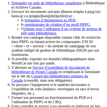
Demander un sigle de bibliothèque canadienne
à Bibliothèque
et Archives Canada.
Envoyer les documents suivants dûment remplis à
prpg
[at]
banq.qc.ca
(prpg[at]banq[dot]qc[dot]ca)
:
le
formulaire d’abonnement au PEB
;
le
questionnaire de création d’un profil PRPG
;
l’
Entente pour l’utilisation d’un système de gestion de
prêt entre bibliothèques
.
Rendre son catalogue disponible comme cible de recherche
dans PRPG en faisant activer les composantes Z39.50
« client » et « serveur » du module de catalogage de son
système intégré de gestion de bibliothèque (SIGB) par son
fournisseur
.
Si possible, exporter ses données bibliographiques dans
WorldCat une fois par année.
S’abonner au
Service d’expédition de documents de
bibliothèque de Postes Canada
en remplissant le formulaire
sur le site du
Conseil des bibliothèques urbaines du
Canada
(conseillé, mais non obligatoire).
Se procurer l’équipement et le matériel nécessaires à
l’expédition de colis (balance, enveloppes ou sacs d’envoi,
étiquettes, etc.).
Former son personnel au fonctionnement du PEB et à
l’utilisation de PRPG et du CBQ.
Faire connaître le service à ses abonnés en intégrant un lien