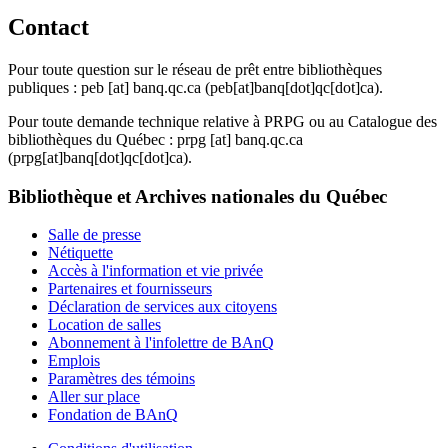
Contact
Pour toute question sur le réseau de prêt entre bibliothèques
publiques :
peb
[at]
banq.qc.ca
(peb[at]banq[dot]qc[dot]ca)
.
Pour toute demande technique relative à PRPG ou au Catalogue des
bibliothèques du Québec :
prpg
[at]
banq.qc.ca
(prpg[at]banq[dot]qc[dot]ca)
.
Bibliothèque et Archives nationales du Québec
Salle de presse
Nétiquette
Accès à l'information et vie privée
Partenaires et fournisseurs
Déclaration de services aux citoyens
Location de salles
Abonnement à l'infolettre de BAnQ
Emplois
Paramètres des témoins
Aller sur place
Fondation de BAnQ