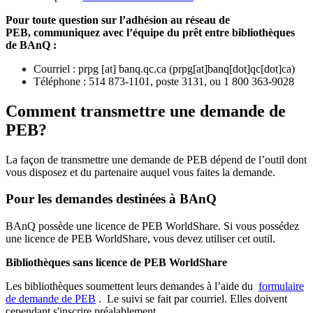
Pour toute question sur l’adhésion au réseau de
PEB,
communiquez avec l’équipe du prêt entre bibliothèques
de BAnQ :
Courriel
:
prpg
[at]
banq.qc.ca
(
prpg[at]banq[dot]qc[dot]ca
)
Téléphone : 514 873-1101, poste 3131, ou 1 800 363-9028
Comment transmettre une demande de
PEB?
La façon de transmettre une demande de PEB dépend de l’outil dont
vous disposez et du partenaire auquel vous faites la demande.
Pour les demandes destinées à BAnQ
BAnQ possède une licence de PEB WorldShare. Si vous possédez
une licence de PEB WorldShare, vous devez utiliser cet outil.
Bibliothèques sans licence de PEB WorldShare
Les bibliothèques soumettent leurs demandes à l’aide du
formulaire
de demande de PEB
.
Le suivi se fait par courriel.
Elles doivent
cependant s'inscrire préalablement.