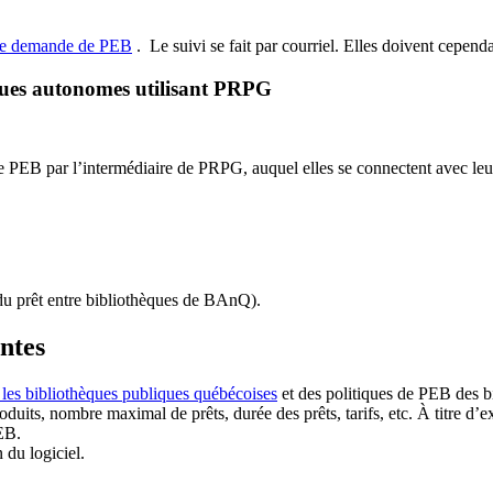
de demande de PEB
.
Le suivi se fait par courriel.
Elles doivent cependan
ques autonomes utilisant PRPG
EB par l’intermédiaire de PRPG, auquel elles se connectent avec leur i
u prêt entre bibliothèques de BAnQ)
.
antes
 les bibliothèques publiques québécoises
et des politiques de PEB des b
duits, nombre maximal de prêts, durée des prêts, tarifs, etc. À titre d’
EB.
n du logiciel.