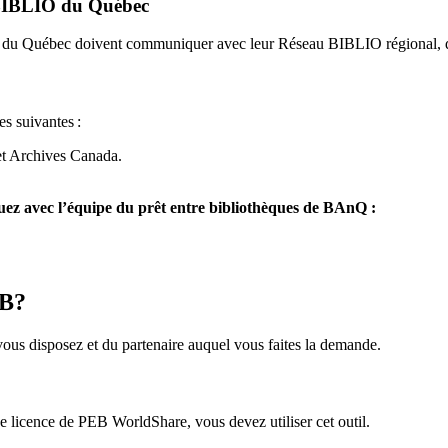
u BIBLIO du Québec
O du Québec doivent communiquer avec leur Réseau BIBLIO régional, q
es suivantes
:
et Archives Canada.
z avec l’équipe du prêt entre bibliothèques de BAnQ :
EB?
us disposez et du partenaire auquel vous faites la demande.
icence de PEB WorldShare, vous devez utiliser cet outil.