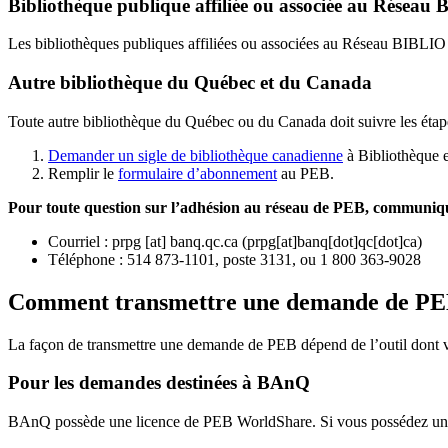
Bibliothèque publique affiliée ou associée au Résea
Les bibliothèques publiques affiliées ou associées au Réseau BIBLI
Autre bibliothèque du Québec et du Canada
Toute autre bibliothèque du Québec ou du Canada doit suivre les étap
Demander un sigle de bibliothèque canadienne
à Bibliothèque 
Remplir le
f
ormulaire d’abonnement
au PEB.
Pour toute question sur l’adhésion au réseau de PEB,
communique
Courriel
:
prpg
[at]
banq.qc.ca
(
prpg[at]banq[dot]qc[dot]ca
)
Téléphone : 514 873-1101, poste 3131, ou 1 800 363-9028
Comment transmettre une demande de P
La façon de transmettre une demande de PEB dépend de l’outil dont vo
Pour les demandes destinées à BAnQ
BAnQ possède une licence de PEB WorldShare. Si vous possédez une l