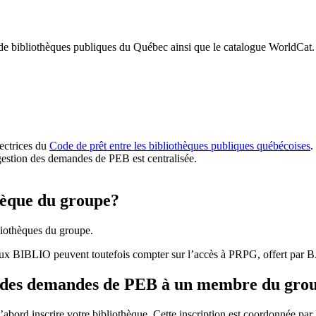
 de bibliothèques publiques du Québec ainsi que le catalogue WorldCat.
rectrices du
Code de prêt entre les bibliothèques publiques québécoises
.
gestion des demandes de PEB est centralisée.
hèque du groupe?
iothèques du groupe.
aux BIBLIO peuvent toutefois compter sur l’accès à PRPG, offert par
r des demandes de PEB à un membre du gro
bord inscrire votre bibliothèque. Cette inscription est coordonnée pa