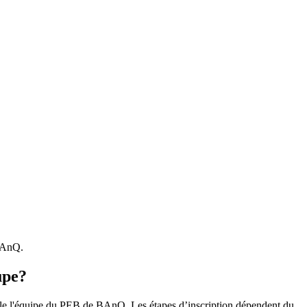
 BAnQ.
upe?
r le l'équipe du PEB de BAnQ. Les étapes d’inscription dépendent du