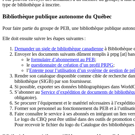
type de bibliothèque à inscrire.
Bibliothèque publique autonome du Québec
Pour faire partie du groupe de PEB, une bibliothèque publique auton
Elle doit ensuite suivre les étapes suivantes
:
Demander un sigle de bibliothèque canadienne
à Bibliothèque 
Envoyer les documents suivants dûment remplis à
prpg
[at]
ban
le
formulaire d’abonnement au PEB
;
le
questionnaire de création d’un profil PRPG
;
l’
Entente pour l’utilisation d’un système de gestion de prê
Rendre son catalogue disponible comme cible de recherche dans
bibliothèque (SIGB) par son fournisseur
.
Si possible, exporter ses données bibliographiques dans WorldC
S’abonner au
Service d’expédition de documents de bibliothèq
obligatoire).
Se procurer l’équipement et le matériel nécessaires à l’expéditio
Former son personnel au fonctionnement du PEB et à l’utilis
Faire connaître le service à ses abonnés en intégrant un lien vers
Le logo du CBQ peut être utilisé dans des outils de promotion o
Pour recevoir le fichier du logo du Catalogue des bibliothèque