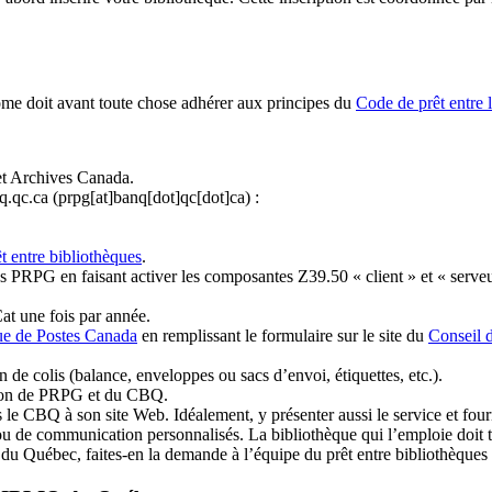
ome doit avant toute chose adhérer aux principes du
Code de prêt entre 
et Archives Canada.
q.qc.ca
(prpg[at]banq[dot]qc[dot]ca)
:
t entre bibliothèques
.
 PRPG en faisant activer les composantes Z39.50 « client » et « serveu
at une fois par année.
ue de Postes Canada
en remplissant le formulaire sur le site du
Conseil 
n de colis (balance, enveloppes ou sacs d’envoi, étiquettes, etc.).
ation de PRPG et du CBQ.
 le CBQ à son site Web. Idéalement, y présenter aussi le service et fourni
u de communication personnalisés. La bibliothèque qui l’emploie doit tou
s du Québec, faites-en la demande à l’équipe du prêt entre bibliothèqu