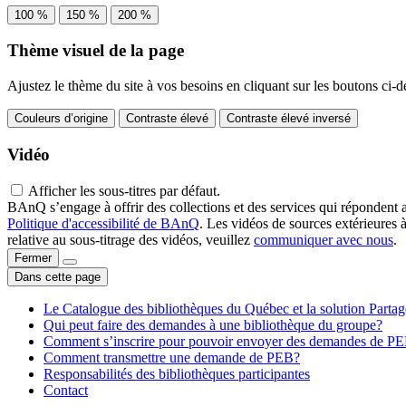
100 %
150 %
200 %
Thème visuel de la page
Ajustez le thème du site à vos besoins en cliquant sur les boutons ci-d
Couleurs d’origine
Contraste élevé
Contraste élevé inversé
Vidéo
Afficher les sous-titres par défaut.
BAnQ s’engage à offrir des collections et des services qui répondent 
Politique d'accessibilité de BAnQ
. Les vidéos de sources extérieures 
relative au sous-titrage des vidéos, veuillez
communiquer avec nous
.
Fermer
Dans cette page
Le Catalogue des bibliothèques du Québec et la solution Parta
Qui peut faire des demandes à une bibliothèque du groupe?
Comment s’inscrire pour pouvoir envoyer des demandes de P
Comment transmettre une demande de PEB?
Responsabilités des bibliothèques participantes
Contact