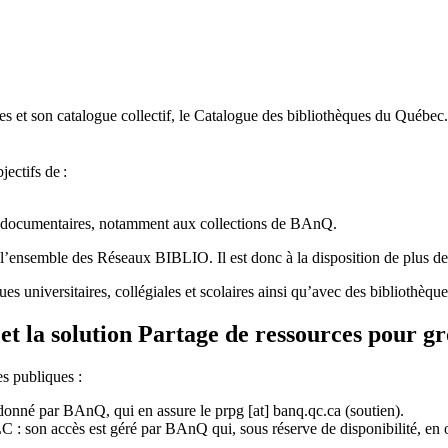
 et son catalogue collectif, le Catalogue des bibliothèques du Québec.
jectifs de
:
ces documentaires, notamment aux collections de BAnQ.
l
’
ensemble des R
é
seaux BIBLIO. Il est donc
à
la disposition de plus d
ues universitaires, collégiales et scolaires ainsi qu’avec des bibliothè
et la solution Partage de ressources pour g
es publiques :
rdonné par BAnQ, qui en assure le
prpg
[at]
banq.qc.ca
(soutien)
.
 son accès est géré par BAnQ qui, sous réserve de disponibilité, en off