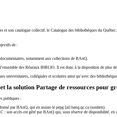
 et son catalogue collectif, le Catalogue des bibliothèques du Québec.
jectifs de
:
ces documentaires, notamment aux collections de BAnQ.
l
’
ensemble des R
é
seaux BIBLIO. Il est donc
à
la disposition de plus d
ues universitaires, collégiales et scolaires ainsi qu’avec des bibliothè
et la solution Partage de ressources pour g
es publiques :
rdonné par BAnQ, qui en assure le
prpg
[at]
banq.qc.ca
(soutien)
.
 son accès est géré par BAnQ qui, sous réserve de disponibilité, en off