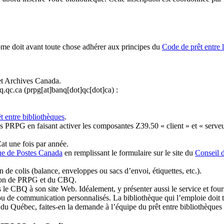
ome doit avant toute chose adhérer aux principes du
Code de prêt entre 
et Archives Canada.
q.qc.ca
(prpg[at]banq[dot]qc[dot]ca)
:
t entre bibliothèques
.
 PRPG en faisant activer les composantes Z39.50 « client » et « serveu
at une fois par année.
ue de Postes Canada
en remplissant le formulaire sur le site du
Conseil 
n de colis (balance, enveloppes ou sacs d’envoi, étiquettes, etc.).
ation de PRPG et du CBQ.
 le CBQ à son site Web. Idéalement, y présenter aussi le service et fourni
u de communication personnalisés. La bibliothèque qui l’emploie doit tou
s du Québec, faites-en la demande à l’équipe du prêt entre bibliothèqu