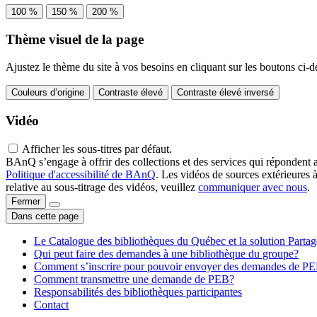
100 %
150 %
200 %
Thème visuel de la page
Ajustez le thème du site à vos besoins en cliquant sur les boutons ci-d
Couleurs d’origine
Contraste élevé
Contraste élevé inversé
Vidéo
Afficher les sous-titres par défaut.
BAnQ s’engage à offrir des collections et des services qui répondent 
Politique d'accessibilité de BAnQ
. Les vidéos de sources extérieures 
relative au sous-titrage des vidéos, veuillez
communiquer avec nous
.
Fermer
Dans cette page
Le Catalogue des bibliothèques du Québec et la solution Parta
Qui peut faire des demandes à une bibliothèque du groupe?
Comment s’inscrire pour pouvoir envoyer des demandes de P
Comment transmettre une demande de PEB?
Responsabilités des bibliothèques participantes
Contact