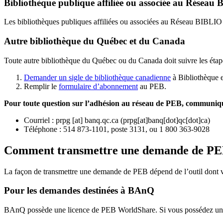
Bibliothèque publique affiliée ou associée au Résea
Les bibliothèques publiques affiliées ou associées au Réseau BIBLI
Autre bibliothèque du Québec et du Canada
Toute autre bibliothèque du Québec ou du Canada doit suivre les étap
Demander un sigle de bibliothèque canadienne
à Bibliothèque 
Remplir le
f
ormulaire d’abonnement
au PEB.
Pour toute question sur l’adhésion au réseau de PEB,
communique
Courriel
:
prpg
[at]
banq.qc.ca
(
prpg[at]banq[dot]qc[dot]ca
)
Téléphone : 514 873-1101, poste 3131, ou 1 800 363-9028
Comment transmettre une demande de P
La façon de transmettre une demande de PEB dépend de l’outil dont vo
Pour les demandes destinées à BAnQ
BAnQ possède une licence de PEB WorldShare. Si vous possédez une l