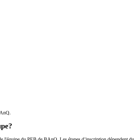
 BAnQ.
upe?
r le l'équipe du PEB de BAnQ. Les étapes d’inscription dépendent du