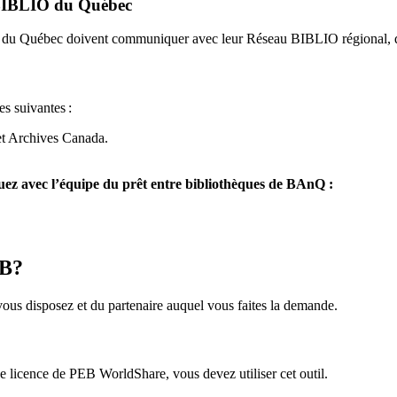
u BIBLIO du Québec
O du Québec doivent communiquer avec leur Réseau BIBLIO régional, q
es suivantes
:
et Archives Canada.
z avec l’équipe du prêt entre bibliothèques de BAnQ :
EB?
us disposez et du partenaire auquel vous faites la demande.
icence de PEB WorldShare, vous devez utiliser cet outil.