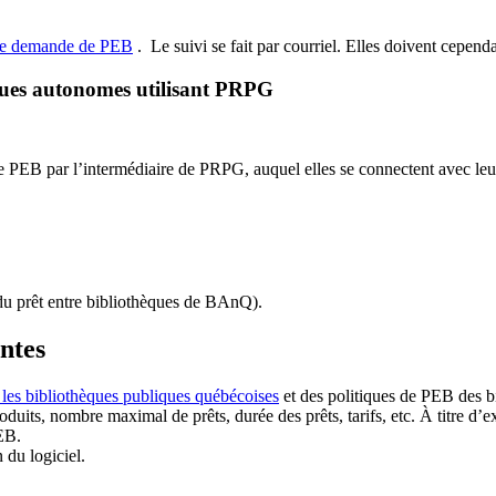
de demande de PEB
.
Le suivi se fait par courriel.
Elles doivent cependan
ques autonomes utilisant PRPG
EB par l’intermédiaire de PRPG, auquel elles se connectent avec leur i
u prêt entre bibliothèques de BAnQ)
.
antes
 les bibliothèques publiques québécoises
et des politiques de PEB des b
duits, nombre maximal de prêts, durée des prêts, tarifs, etc. À titre d’
EB.
n du logiciel.