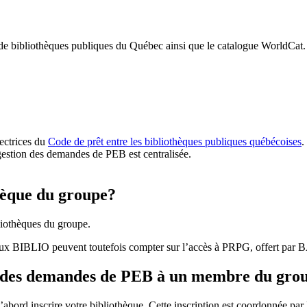
 de bibliothèques publiques du Québec ainsi que le catalogue WorldCat.
rectrices du
Code de prêt entre les bibliothèques publiques québécoises
.
gestion des demandes de PEB est centralisée.
hèque du groupe?
iothèques du groupe.
aux BIBLIO peuvent toutefois compter sur l’accès à PRPG, offert par
r des demandes de PEB à un membre du gro
bord inscrire votre bibliothèque. Cette inscription est coordonnée pa