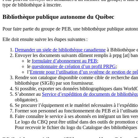
type de bibliothèque à inscrire.
Bibliothèque publique autonome du Québec
Pour faire partie du groupe de PEB, une bibliothèque publique auton
Elle doit ensuite suivre les étapes suivantes
:
Demander un sigle de bibliothèque canadienne
à Bibliothèque 
Envoyer les documents suivants dûment remplis à
prpg
[at]
ban
le
formulaire d’abonnement au PEB
;
le
questionnaire de création d’un profil PRPG
;
l’
Entente pour l’utilisation d’un système de gestion de prê
Rendre son catalogue disponible comme cible de recherche dans
bibliothèque (SIGB) par son fournisseur
.
Si possible, exporter ses données bibliographiques dans WorldC
S’abonner au
Service d’expédition de documents de bibliothèq
obligatoire).
Se procurer l’équipement et le matériel nécessaires à l’expéditio
Former son personnel au fonctionnement du PEB et à l’utilis
Faire connaître le service à ses abonnés en intégrant un lien vers
Le logo du CBQ peut être utilisé dans des outils de promotion o
Pour recevoir le fichier du logo du Catalogue des bibliothèque