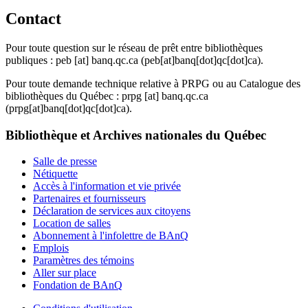
Contact
Pour toute question sur le réseau de prêt entre bibliothèques
publiques :
peb
[at]
banq.qc.ca
(peb[at]banq[dot]qc[dot]ca)
.
Pour toute demande technique relative à PRPG ou au Catalogue des
bibliothèques du Québec :
prpg
[at]
banq.qc.ca
(prpg[at]banq[dot]qc[dot]ca)
.
Bibliothèque et Archives nationales du Québec
Salle de presse
Nétiquette
Accès à l'information et vie privée
Partenaires et fournisseurs
Déclaration de services aux citoyens
Location de salles
Abonnement à l'infolettre de BAnQ
Emplois
Paramètres des témoins
Aller sur place
Fondation de BAnQ