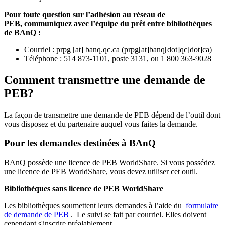
Pour toute question sur l’adhésion au réseau de
PEB,
communiquez avec l’équipe du prêt entre bibliothèques
de BAnQ :
Courriel
:
prpg
[at]
banq.qc.ca
(
prpg[at]banq[dot]qc[dot]ca
)
Téléphone : 514 873-1101, poste 3131, ou 1 800 363-9028
Comment transmettre une demande de
PEB?
La façon de transmettre une demande de PEB dépend de l’outil dont
vous disposez et du partenaire auquel vous faites la demande.
Pour les demandes destinées à BAnQ
BAnQ possède une licence de PEB WorldShare. Si vous possédez
une licence de PEB WorldShare, vous devez utiliser cet outil.
Bibliothèques sans licence de PEB WorldShare
Les bibliothèques soumettent leurs demandes à l’aide du
formulaire
de demande de PEB
.
Le suivi se fait par courriel.
Elles doivent
cependant s'inscrire préalablement.