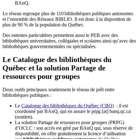
BAnQ.
Le réseau regroupe plus de 110
biblioth
è
ques publiques autonomes
et l
’
ensemble des R
é
seaux BIBLIO. Il est donc
à
la disposition de
plus de 90 % de la population du Qu
é
bec.
Des ententes particulières permettent aussi le PEB avec des
bibliothèques universitaires, collégiales et scolaires ainsi qu’avec des
bibliothèques gouvernementales ou spécialisées.
Le Catalogue des bibliothèques du
Québec et la solution Partage de
ressources pour groupes
Deux outils principaux soutiennent le réseau de prêt entre
bibliothèques publiques :
Le
Catalogue des bibliothèques du Québec (CBQ)
: il est
coordonné par BAnQ, qui en assure le
prpg
[at]
banq.qc.ca
(soutien)
.
La solution Partage de ressources pour groupes (PRPG)
d’OCLC : son accès est géré par BAnQ qui, sous réserve de
disponibilité, en offre gratuitement la licence d’utilisation