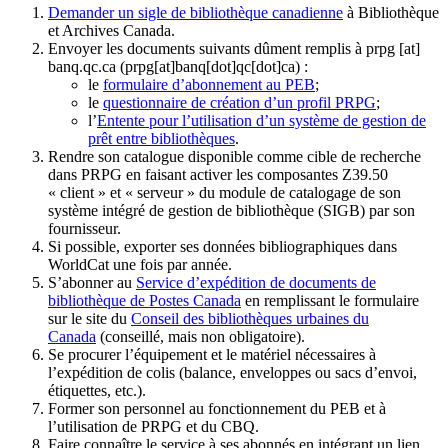
Demander un sigle de bibliothèque canadienne
à Bibliothèque
et Archives Canada.
Envoyer les documents suivants dûment remplis à
prpg
[at]
banq.qc.ca
(prpg[at]banq[dot]qc[dot]ca)
:
le
formulaire d’abonnement au PEB
;
le
questionnaire de création d’un profil PRPG
;
l’
Entente pour l’utilisation d’un système de gestion de
prêt entre bibliothèques
.
Rendre son catalogue disponible comme cible de recherche
dans PRPG en faisant activer les composantes Z39.50
« client » et « serveur » du module de catalogage de son
système intégré de gestion de bibliothèque (SIGB) par son
fournisseur
.
Si possible, exporter ses données bibliographiques dans
WorldCat une fois par année.
S’abonner au
Service d’expédition de documents de
bibliothèque de Postes Canada
en remplissant le formulaire
sur le site du
Conseil des bibliothèques urbaines du
Canada
(conseillé, mais non obligatoire).
Se procurer l’équipement et le matériel nécessaires à
l’expédition de colis (balance, enveloppes ou sacs d’envoi,
étiquettes, etc.).
Former son personnel au fonctionnement du PEB et à
l’utilisation de PRPG et du CBQ.
Faire connaître le service à ses abonnés en intégrant un lien