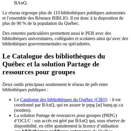
BAnQ.
Le réseau regroupe plus de 110
biblioth
è
ques publiques autonomes
et l
’
ensemble des R
é
seaux BIBLIO. Il est donc
à
la disposition de
plus de 90 % de la population du Qu
é
bec.
Des ententes particulières permettent aussi le PEB avec des
bibliothèques universitaires, collégiales et scolaires ainsi qu’avec des
bibliothèques gouvernementales ou spécialisées.
Le Catalogue des bibliothèques du
Québec et la solution Partage de
ressources pour groupes
Deux outils principaux soutiennent le réseau de prêt entre
bibliothèques publiques :
Le
Catalogue des bibliothèques du Québec (CBQ)
: il est
coordonné par BAnQ, qui en assure le
prpg
[at]
banq.qc.ca
(soutien)
.
La solution Partage de ressources pour groupes (PRPG)
d’OCLC : son accès est géré par BAnQ qui, sous réserve de
disponibilité, en offre gratuitement la licence d’utilisation