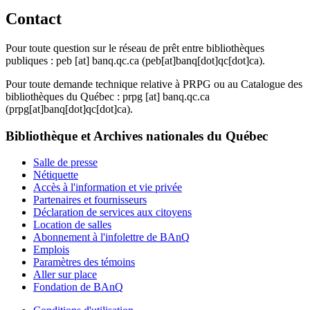
Contact
Pour toute question sur le réseau de prêt entre bibliothèques
publiques :
peb
[at]
banq.qc.ca
(peb[at]banq[dot]qc[dot]ca)
.
Pour toute demande technique relative à PRPG ou au Catalogue des
bibliothèques du Québec :
prpg
[at]
banq.qc.ca
(prpg[at]banq[dot]qc[dot]ca)
.
Bibliothèque et Archives nationales du Québec
Salle de presse
Nétiquette
Accès à l'information et vie privée
Partenaires et fournisseurs
Déclaration de services aux citoyens
Location de salles
Abonnement à l'infolettre de BAnQ
Emplois
Paramètres des témoins
Aller sur place
Fondation de BAnQ