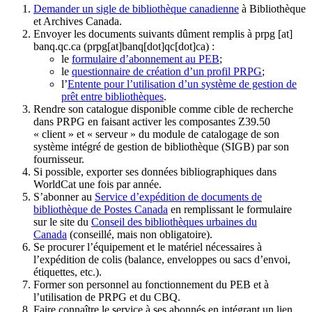
Demander un sigle de bibliothèque canadienne
à Bibliothèque
et Archives Canada.
Envoyer les documents suivants dûment remplis à
prpg
[at]
banq.qc.ca
(prpg[at]banq[dot]qc[dot]ca)
:
le
formulaire d’abonnement au PEB
;
le
questionnaire de création d’un profil PRPG
;
l’
Entente pour l’utilisation d’un système de gestion de
prêt entre bibliothèques
.
Rendre son catalogue disponible comme cible de recherche
dans PRPG en faisant activer les composantes Z39.50
« client » et « serveur » du module de catalogage de son
système intégré de gestion de bibliothèque (SIGB) par son
fournisseur
.
Si possible, exporter ses données bibliographiques dans
WorldCat une fois par année.
S’abonner au
Service d’expédition de documents de
bibliothèque de Postes Canada
en remplissant le formulaire
sur le site du
Conseil des bibliothèques urbaines du
Canada
(conseillé, mais non obligatoire).
Se procurer l’équipement et le matériel nécessaires à
l’expédition de colis (balance, enveloppes ou sacs d’envoi,
étiquettes, etc.).
Former son personnel au fonctionnement du PEB et à
l’utilisation de PRPG et du CBQ.
Faire connaître le service à ses abonnés en intégrant un lien