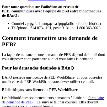
Pour toute question sur l’adhésion au réseau de
PEB,
communiquez avec l’équipe du prêt entre bibliothèques
de BAnQ :
Courriel
:
prpg
[at]
banq.qc.ca
(
prpg[at]banq[dot]qc[dot]ca
)
Téléphone : 514 873-1101, poste 3131, ou 1 800 363-9028
Comment transmettre une demande de
PEB?
La façon de transmettre une demande de PEB dépend de l’outil dont
vous disposez et du partenaire auquel vous faites la demande.
Pour les demandes destinées à BAnQ
BAnQ possède une licence de PEB WorldShare. Si vous possédez
une licence de PEB WorldShare, vous devez utiliser cet outil.
Bibliothèques sans licence de PEB WorldShare
Les bibliothèques soumettent leurs demandes à l’aide du
formulaire
de demande de PEB
.
Le suivi se fait par courriel.
Elles doivent
cependant s'inscrire préalablement.