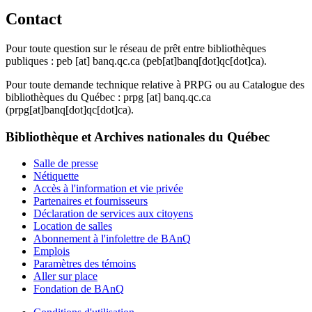
Contact
Pour toute question sur le réseau de prêt entre bibliothèques
publiques :
peb
[at]
banq.qc.ca
(peb[at]banq[dot]qc[dot]ca)
.
Pour toute demande technique relative à PRPG ou au Catalogue des
bibliothèques du Québec :
prpg
[at]
banq.qc.ca
(prpg[at]banq[dot]qc[dot]ca)
.
Bibliothèque et Archives nationales du Québec
Salle de presse
Nétiquette
Accès à l'information et vie privée
Partenaires et fournisseurs
Déclaration de services aux citoyens
Location de salles
Abonnement à l'infolettre de BAnQ
Emplois
Paramètres des témoins
Aller sur place
Fondation de BAnQ