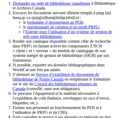
Demander un sigle de bibliothèque canadienne
à Bibliothèque
et Archives Canada.
Envoyer les documents suivants dûment remplis à
prpg
[at]
banq.qc.ca
(prpg[at]banq[dot]qc[dot]ca)
:
le
formulaire d’abonnement au PEB
;
le
questionnaire de création d’un profil PRPG
;
l’
Entente pour l’utilisation d’un système de gestion de
prêt entre bibliothèques
.
Rendre son catalogue disponible comme cible de recherche
dans PRPG en faisant activer les composantes Z39.50
« client » et « serveur » du module de catalogage de son
système intégré de gestion de bibliothèque (SIGB) par son
fournisseur
.
Si possible, exporter ses données bibliographiques dans
WorldCat une fois par année.
S’abonner au
Service d’expédition de documents de
bibliothèque de Postes Canada
en remplissant le formulaire
sur le site du
Conseil des bibliothèques urbaines du
Canada
(conseillé, mais non obligatoire).
Se procurer l’équipement et le matériel nécessaires à
l’expédition de colis (balance, enveloppes ou sacs d’envoi,
étiquettes, etc.).
Former son personnel au fonctionnement du PEB et à
l’utilisation de PRPG et du CBQ.
Faire connaître le service à ses abonnés en intégrant un lien