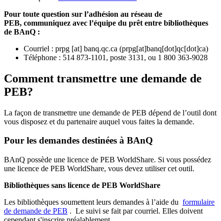
Pour toute question sur l’adhésion au réseau de
PEB,
communiquez avec l’équipe du prêt entre bibliothèques
de BAnQ :
Courriel
:
prpg
[at]
banq.qc.ca
(
prpg[at]banq[dot]qc[dot]ca
)
Téléphone : 514 873-1101, poste 3131, ou 1 800 363-9028
Comment transmettre une demande de
PEB?
La façon de transmettre une demande de PEB dépend de l’outil dont
vous disposez et du partenaire auquel vous faites la demande.
Pour les demandes destinées à BAnQ
BAnQ possède une licence de PEB WorldShare. Si vous possédez
une licence de PEB WorldShare, vous devez utiliser cet outil.
Bibliothèques sans licence de PEB WorldShare
Les bibliothèques soumettent leurs demandes à l’aide du
formulaire
de demande de PEB
.
Le suivi se fait par courriel.
Elles doivent
cependant s'inscrire préalablement.