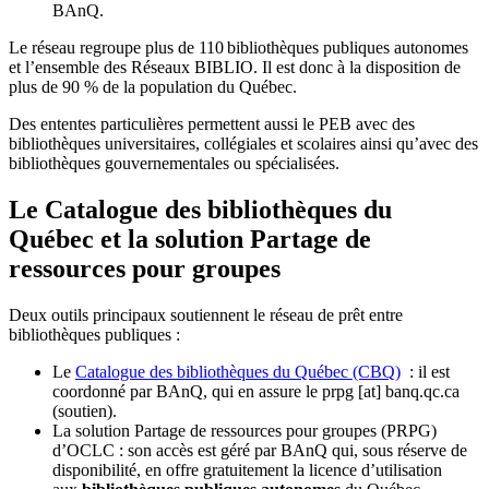
BAnQ.
Le réseau regroupe plus de 110
biblioth
è
ques publiques autonomes
et l
’
ensemble des R
é
seaux BIBLIO. Il est donc
à
la disposition de
plus de 90 % de la population du Qu
é
bec.
Des ententes particulières permettent aussi le PEB avec des
bibliothèques universitaires, collégiales et scolaires ainsi qu’avec des
bibliothèques gouvernementales ou spécialisées.
Le Catalogue des bibliothèques du
Québec et la solution Partage de
ressources pour groupes
Deux outils principaux soutiennent le réseau de prêt entre
bibliothèques publiques :
Le
Catalogue des bibliothèques du Québec (CBQ)
: il est
coordonné par BAnQ, qui en assure le
prpg
[at]
banq.qc.ca
(soutien)
.
La solution Partage de ressources pour groupes (PRPG)
d’OCLC : son accès est géré par BAnQ qui, sous réserve de
disponibilité, en offre gratuitement la licence d’utilisation