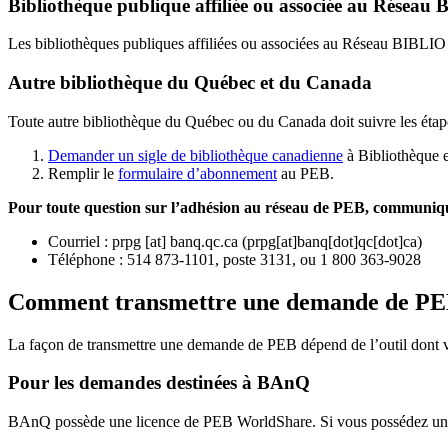
Bibliothèque publique affiliée ou associée au Résea
Les bibliothèques publiques affiliées ou associées au Réseau BIBLI
Autre bibliothèque du Québec et du Canada
Toute autre bibliothèque du Québec ou du Canada doit suivre les étap
Demander un sigle de bibliothèque canadienne
à Bibliothèque 
Remplir le
f
ormulaire d’abonnement
au PEB.
Pour toute question sur l’adhésion au réseau de PEB,
communique
Courriel
:
prpg
[at]
banq.qc.ca
(
prpg[at]banq[dot]qc[dot]ca
)
Téléphone : 514 873-1101, poste 3131, ou 1 800 363-9028
Comment transmettre une demande de P
La façon de transmettre une demande de PEB dépend de l’outil dont vo
Pour les demandes destinées à BAnQ
BAnQ possède une licence de PEB WorldShare. Si vous possédez une l