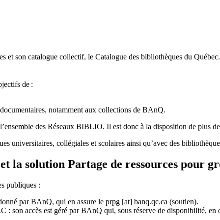
 et son catalogue collectif, le Catalogue des bibliothèques du Québec.
jectifs de
:
ces documentaires, notamment aux collections de BAnQ.
l
’
ensemble des R
é
seaux BIBLIO. Il est donc
à
la disposition de plus d
ues universitaires, collégiales et scolaires ainsi qu’avec des bibliothè
et la solution Partage de ressources pour g
es publiques :
rdonné par BAnQ, qui en assure le
prpg
[at]
banq.qc.ca
(soutien)
.
 son accès est géré par BAnQ qui, sous réserve de disponibilité, en off