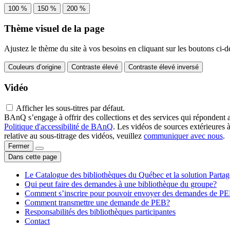
100 %
150 %
200 %
Thème visuel de la page
Ajustez le thème du site à vos besoins en cliquant sur les boutons ci-d
Couleurs d’origine
Contraste élevé
Contraste élevé inversé
Vidéo
Afficher les sous-titres par défaut.
BAnQ s’engage à offrir des collections et des services qui répondent 
Politique d'accessibilité de BAnQ
. Les vidéos de sources extérieures 
relative au sous-titrage des vidéos, veuillez
communiquer avec nous
.
Fermer
Dans cette page
Le Catalogue des bibliothèques du Québec et la solution Parta
Qui peut faire des demandes à une bibliothèque du groupe?
Comment s’inscrire pour pouvoir envoyer des demandes de P
Comment transmettre une demande de PEB?
Responsabilités des bibliothèques participantes
Contact