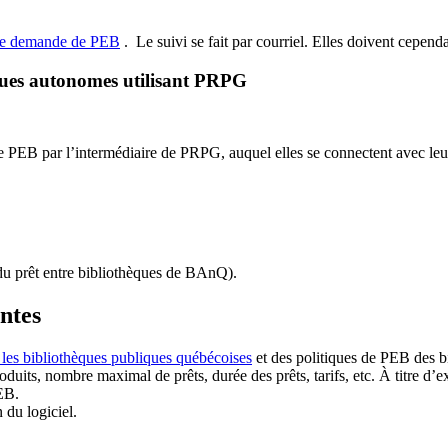
de demande de PEB
.
Le suivi se fait par courriel.
Elles doivent cependan
ques autonomes utilisant PRPG
EB par l’intermédiaire de PRPG, auquel elles se connectent avec leur i
u prêt entre bibliothèques de BAnQ)
.
antes
 les bibliothèques publiques québécoises
et des politiques de PEB des b
duits, nombre maximal de prêts, durée des prêts, tarifs, etc. À titre d’
EB.
n du logiciel.