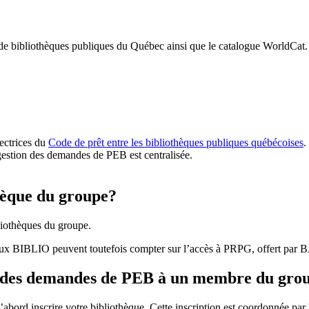
 de bibliothèques publiques du Québec ainsi que le catalogue WorldCat.
rectrices du
Code de prêt entre les bibliothèques publiques québécoises
.
gestion des demandes de PEB est centralisée.
hèque du groupe?
iothèques du groupe.
aux BIBLIO peuvent toutefois compter sur l’accès à PRPG, offert par
r des demandes de PEB à un membre du gro
bord inscrire votre bibliothèque. Cette inscription est coordonnée pa