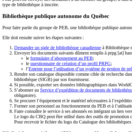
type de bibliothèque à inscrire.
Bibliothèque publique autonome du Québec
Pour faire partie du groupe de PEB, une bibliothèque publique auton
Elle doit ensuite suivre les étapes suivantes
:
Demander un sigle de bibliothèque canadienne
à Bibliothèque 
Envoyer les documents suivants dûment remplis à
prpg
[at]
ban
le
formulaire d’abonnement au PEB
;
le
questionnaire de création d’un profil PRPG
;
l’
Entente pour l’utilisation d’un système de gestion de prê
Rendre son catalogue disponible comme cible de recherche dans
bibliothèque (SIGB) par son fournisseur
.
Si possible, exporter ses données bibliographiques dans WorldC
S’abonner au
Service d’expédition de documents de bibliothèq
obligatoire).
Se procurer l’équipement et le matériel nécessaires à l’expéditio
Former son personnel au fonctionnement du PEB et à l’utilis
Faire connaître le service à ses abonnés en intégrant un lien vers
Le logo du CBQ peut être utilisé dans des outils de promotion o
Pour recevoir le fichier du logo du Catalogue des bibliothèque