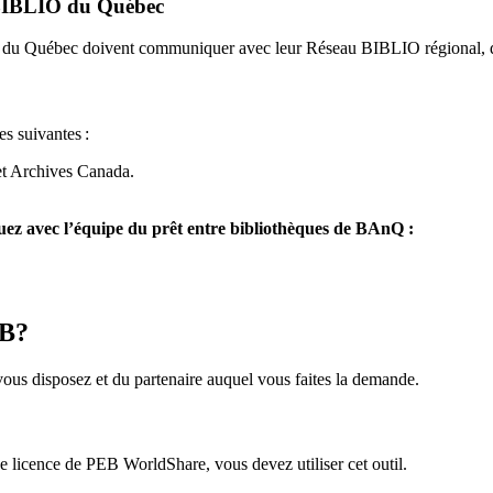
u BIBLIO du Québec
O du Québec doivent communiquer avec leur Réseau BIBLIO régional, q
es suivantes
:
et Archives Canada.
z avec l’équipe du prêt entre bibliothèques de BAnQ :
EB?
us disposez et du partenaire auquel vous faites la demande.
icence de PEB WorldShare, vous devez utiliser cet outil.