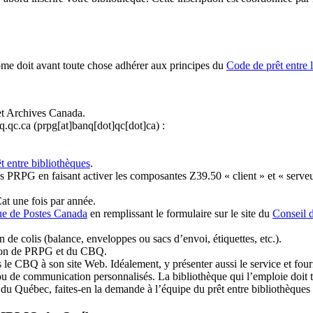
ome doit avant toute chose adhérer aux principes du
Code de prêt entre 
et Archives Canada.
q.qc.ca
(prpg[at]banq[dot]qc[dot]ca)
:
t entre bibliothèques
.
 PRPG en faisant activer les composantes Z39.50 « client » et « serveu
at une fois par année.
ue de Postes Canada
en remplissant le formulaire sur le site du
Conseil 
n de colis (balance, enveloppes ou sacs d’envoi, étiquettes, etc.).
ation de PRPG et du CBQ.
 le CBQ à son site Web. Idéalement, y présenter aussi le service et fourni
u de communication personnalisés. La bibliothèque qui l’emploie doit tou
s du Québec, faites-en la demande à l’équipe du prêt entre bibliothèqu