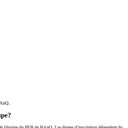
 BAnQ.
upe?
r le l'équipe du PEB de BAnQ. Les étapes d’inscription dépendent du