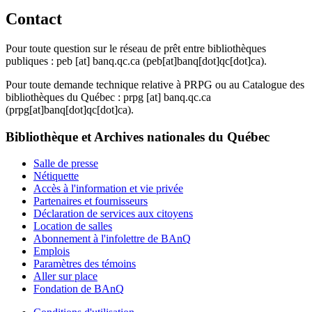
Contact
Pour toute question sur le réseau de prêt entre bibliothèques
publiques :
peb
[at]
banq.qc.ca
(peb[at]banq[dot]qc[dot]ca)
.
Pour toute demande technique relative à PRPG ou au Catalogue des
bibliothèques du Québec :
prpg
[at]
banq.qc.ca
(prpg[at]banq[dot]qc[dot]ca)
.
Bibliothèque et Archives nationales du Québec
Salle de presse
Nétiquette
Accès à l'information et vie privée
Partenaires et fournisseurs
Déclaration de services aux citoyens
Location de salles
Abonnement à l'infolettre de BAnQ
Emplois
Paramètres des témoins
Aller sur place
Fondation de BAnQ