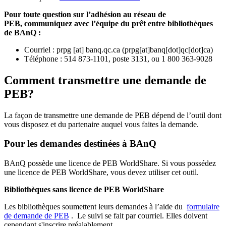
Pour toute question sur l’adhésion au réseau de
PEB,
communiquez avec l’équipe du prêt entre bibliothèques
de BAnQ :
Courriel
:
prpg
[at]
banq.qc.ca
(
prpg[at]banq[dot]qc[dot]ca
)
Téléphone : 514 873-1101, poste 3131, ou 1 800 363-9028
Comment transmettre une demande de
PEB?
La façon de transmettre une demande de PEB dépend de l’outil dont
vous disposez et du partenaire auquel vous faites la demande.
Pour les demandes destinées à BAnQ
BAnQ possède une licence de PEB WorldShare. Si vous possédez
une licence de PEB WorldShare, vous devez utiliser cet outil.
Bibliothèques sans licence de PEB WorldShare
Les bibliothèques soumettent leurs demandes à l’aide du
formulaire
de demande de PEB
.
Le suivi se fait par courriel.
Elles doivent
cependant s'inscrire préalablement.