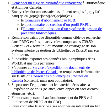
Demander un sigle de bibliothèque canadienne
à Bibliothèque
et Archives Canada.
Envoyer les documents suivants dûment remplis à
prpg
[at]
banq.qc.ca
(prpg[at]banq[dot]qc[dot]ca)
:
le
formulaire d’abonnement au PEB
;
le
questionnaire de création d’un profil PRPG
;
l’
Entente pour l’utilisation d’un système de gestion de
prêt entre bibliothèques
.
Rendre son catalogue disponible comme cible de recherche
dans PRPG en faisant activer les composantes Z39.50
« client » et « serveur » du module de catalogage de son
système intégré de gestion de bibliothèque (SIGB) par son
fournisseur
.
Si possible, exporter ses données bibliographiques dans
WorldCat une fois par année.
S’abonner au
Service d’expédition de documents de
bibliothèque de Postes Canada
en remplissant le formulaire
sur le site du
Conseil des bibliothèques urbaines du
Canada
(conseillé, mais non obligatoire).
Se procurer l’équipement et le matériel nécessaires à
l’expédition de colis (balance, enveloppes ou sacs d’envoi,
étiquettes, etc.).
Former son personnel au fonctionnement du PEB et à
l’utilisation de PRPG et du CBQ.
Faire connaître le service à ses abonnés en intégrant un lien