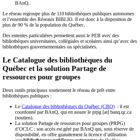
BAnQ.
Le réseau regroupe plus de 110
biblioth
è
ques publiques autonomes
et l
’
ensemble des R
é
seaux BIBLIO. Il est donc
à
la disposition de
plus de 90 % de la population du Qu
é
bec.
Des ententes particulières permettent aussi le PEB avec des
bibliothèques universitaires, collégiales et scolaires ainsi qu’avec des
bibliothèques gouvernementales ou spécialisées.
Le Catalogue des bibliothèques du
Québec et la solution Partage de
ressources pour groupes
Deux outils principaux soutiennent le réseau de prêt entre
bibliothèques publiques :
Le
Catalogue des bibliothèques du Québec (CBQ)
: il est
coordonné par BAnQ, qui en assure le
prpg
[at]
banq.qc.ca
(soutien)
.
La solution Partage de ressources pour groupes (PRPG)
d’OCLC : son accès est géré par BAnQ qui, sous réserve de
disponibilité, en offre gratuitement la licence d’utilisation