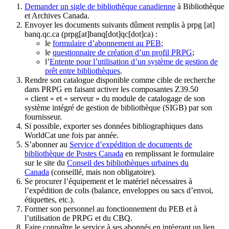
Demander un sigle de bibliothèque canadienne
à Bibliothèque
et Archives Canada.
Envoyer les documents suivants dûment remplis à
prpg
[at]
banq.qc.ca
(prpg[at]banq[dot]qc[dot]ca)
:
le
formulaire d’abonnement au PEB
;
le
questionnaire de création d’un profil PRPG
;
l’
Entente pour l’utilisation d’un système de gestion de
prêt entre bibliothèques
.
Rendre son catalogue disponible comme cible de recherche
dans PRPG en faisant activer les composantes Z39.50
« client » et « serveur » du module de catalogage de son
système intégré de gestion de bibliothèque (SIGB) par son
fournisseur
.
Si possible, exporter ses données bibliographiques dans
WorldCat une fois par année.
S’abonner au
Service d’expédition de documents de
bibliothèque de Postes Canada
en remplissant le formulaire
sur le site du
Conseil des bibliothèques urbaines du
Canada
(conseillé, mais non obligatoire).
Se procurer l’équipement et le matériel nécessaires à
l’expédition de colis (balance, enveloppes ou sacs d’envoi,
étiquettes, etc.).
Former son personnel au fonctionnement du PEB et à
l’utilisation de PRPG et du CBQ.
Faire connaître le service à ses abonnés en intégrant un lien