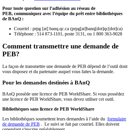
Pour toute question sur l’adhésion au réseau de
PEB,
communiquez avec l’équipe du prêt entre bibliothèques
de BAnQ :
Courriel
:
prpg
[at]
banq.qc.ca
(
prpg[at]banq[dot]qc[dot]ca
)
Téléphone : 514 873-1101, poste 3131, ou 1 800 363-9028
Comment transmettre une demande de
PEB?
La façon de transmettre une demande de PEB dépend de l’outil dont
vous disposez et du partenaire auquel vous faites la demande.
Pour les demandes destinées à BAnQ
BAnQ possède une licence de PEB WorldShare. Si vous possédez
une licence de PEB WorldShare, vous devez utiliser cet outil.
Bibliothèques sans licence de PEB WorldShare
Les bibliothèques soumettent leurs demandes à l’aide du
formulaire
de demande de PEB
.
Le suivi se fait par courriel.
Elles doivent
cependant s'inscrire préalablement.