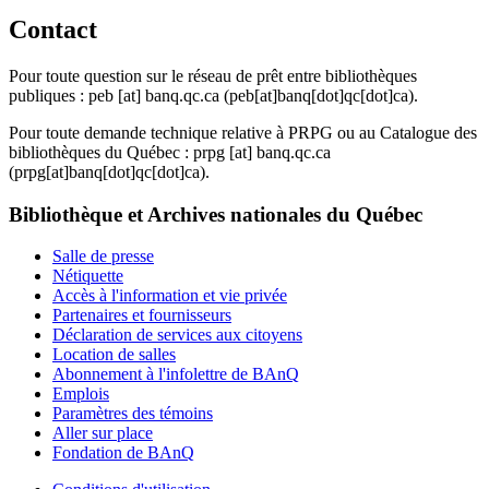
Contact
Pour toute question sur le réseau de prêt entre bibliothèques
publiques :
peb
[at]
banq.qc.ca
(peb[at]banq[dot]qc[dot]ca)
.
Pour toute demande technique relative à PRPG ou au Catalogue des
bibliothèques du Québec :
prpg
[at]
banq.qc.ca
(prpg[at]banq[dot]qc[dot]ca)
.
Bibliothèque et Archives nationales du Québec
Salle de presse
Nétiquette
Accès à l'information et vie privée
Partenaires et fournisseurs
Déclaration de services aux citoyens
Location de salles
Abonnement à l'infolettre de BAnQ
Emplois
Paramètres des témoins
Aller sur place
Fondation de BAnQ