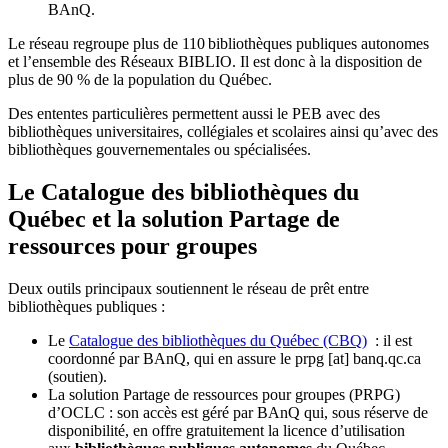
BAnQ.
Le réseau regroupe plus de 110
biblioth
è
ques publiques autonomes
et l
’
ensemble des R
é
seaux BIBLIO. Il est donc
à
la disposition de
plus de 90 % de la population du Qu
é
bec.
Des ententes particulières permettent aussi le PEB avec des
bibliothèques universitaires, collégiales et scolaires ainsi qu’avec des
bibliothèques gouvernementales ou spécialisées.
Le Catalogue des bibliothèques du
Québec et la solution Partage de
ressources pour groupes
Deux outils principaux soutiennent le réseau de prêt entre
bibliothèques publiques :
Le
Catalogue des bibliothèques du Québec (CBQ)
: il est
coordonné par BAnQ, qui en assure le
prpg
[at]
banq.qc.ca
(soutien)
.
La solution Partage de ressources pour groupes (PRPG)
d’OCLC : son accès est géré par BAnQ qui, sous réserve de
disponibilité, en offre gratuitement la licence d’utilisation