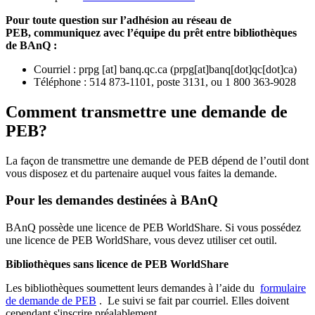
Pour toute question sur l’adhésion au réseau de
PEB,
communiquez avec l’équipe du prêt entre bibliothèques
de BAnQ :
Courriel
:
prpg
[at]
banq.qc.ca
(
prpg[at]banq[dot]qc[dot]ca
)
Téléphone : 514 873-1101, poste 3131, ou 1 800 363-9028
Comment transmettre une demande de
PEB?
La façon de transmettre une demande de PEB dépend de l’outil dont
vous disposez et du partenaire auquel vous faites la demande.
Pour les demandes destinées à BAnQ
BAnQ possède une licence de PEB WorldShare. Si vous possédez
une licence de PEB WorldShare, vous devez utiliser cet outil.
Bibliothèques sans licence de PEB WorldShare
Les bibliothèques soumettent leurs demandes à l’aide du
formulaire
de demande de PEB
.
Le suivi se fait par courriel.
Elles doivent
cependant s'inscrire préalablement.