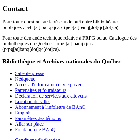
Contact
Pour toute question sur le réseau de prêt entre bibliothèques
publiques :
peb
[at]
banq.qc.ca
(peb[at]banq[dot]qc[dot]ca)
.
Pour toute demande technique relative à PRPG ou au Catalogue des
bibliothèques du Québec :
prpg
[at]
banq.qc.ca
(prpg[at]banq[dot]qc[dot]ca)
.
Bibliothèque et Archives nationales du Québec
Salle de presse
Nétiquette
Accès à l'information et vie privée
Partenaires et fournisseurs
Déclaration de services aux citoyens
Location de salles
Abonnement à l'infolettre de BAnQ
Emplois
Paramètres des témoins
Aller sur place
Fondation de BAnQ