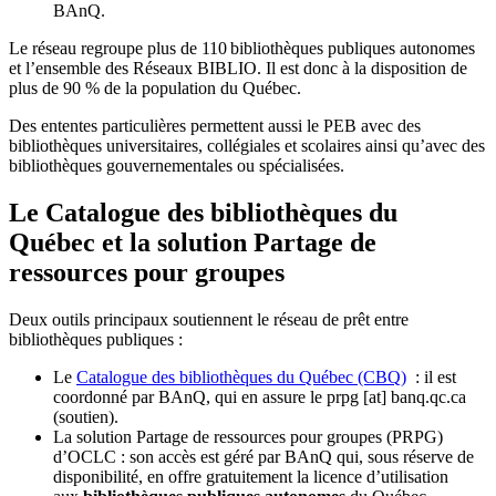
BAnQ.
Le réseau regroupe plus de 110
biblioth
è
ques publiques autonomes
et l
’
ensemble des R
é
seaux BIBLIO. Il est donc
à
la disposition de
plus de 90 % de la population du Qu
é
bec.
Des ententes particulières permettent aussi le PEB avec des
bibliothèques universitaires, collégiales et scolaires ainsi qu’avec des
bibliothèques gouvernementales ou spécialisées.
Le Catalogue des bibliothèques du
Québec et la solution Partage de
ressources pour groupes
Deux outils principaux soutiennent le réseau de prêt entre
bibliothèques publiques :
Le
Catalogue des bibliothèques du Québec (CBQ)
: il est
coordonné par BAnQ, qui en assure le
prpg
[at]
banq.qc.ca
(soutien)
.
La solution Partage de ressources pour groupes (PRPG)
d’OCLC : son accès est géré par BAnQ qui, sous réserve de
disponibilité, en offre gratuitement la licence d’utilisation