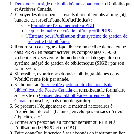
Demander un sigle de bibliothèque canadienne
à Bibliothèque
et Archives Canada.
Envoyer les documents suivants dûment remplis à
prpg
[at]
banq.qc.ca
(prpg[at]banq[dot]qc[dot]ca)
:
le
formulaire d’abonnement au PEB
;
le
questionnaire de création d’un profil PRPG
;
l’
Entente pour l’utilisation d’un système de gestion de
prêt entre bibliothèques
.
Rendre son catalogue disponible comme cible de recherche
dans PRPG en faisant activer les composantes Z39.50
« client » et « serveur » du module de catalogage de son
système intégré de gestion de bibliothèque (SIGB) par son
fournisseur
.
Si possible, exporter ses données bibliographiques dans
WorldCat une fois par année.
S’abonner au
Service d’expédition de documents de
bibliothèque de Postes Canada
en remplissant le formulaire
sur le site du
Conseil des bibliothèques urbaines du
Canada
(conseillé, mais non obligatoire).
Se procurer l’équipement et le matériel nécessaires à
l’expédition de colis (balance, enveloppes ou sacs d’envoi,
étiquettes, etc.).
Former son personnel au fonctionnement du PEB et à
l’utilisation de PRPG et du CBQ.
Faire connaître le service à ses abonnés en intégrant un lien