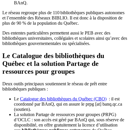
BAnQ.
Le réseau regroupe plus de 110
biblioth
è
ques publiques autonomes
et l
’
ensemble des R
é
seaux BIBLIO. Il est donc
à
la disposition de
plus de 90 % de la population du Qu
é
bec.
Des ententes particulières permettent aussi le PEB avec des
bibliothèques universitaires, collégiales et scolaires ainsi qu’avec des
bibliothèques gouvernementales ou spécialisées.
Le Catalogue des bibliothèques du
Québec et la solution Partage de
ressources pour groupes
Deux outils principaux soutiennent le réseau de prêt entre
bibliothèques publiques :
Le
Catalogue des bibliothèques du Québec (CBQ)
: il est
coordonné par BAnQ, qui en assure le
prpg
[at]
banq.qc.ca
(soutien)
.
La solution Partage de ressources pour groupes (PRPG)
d’OCLC : son accès est géré par BAnQ qui, sous réserve de
disponibilité, en offre gratuitement la licence d’utilisation