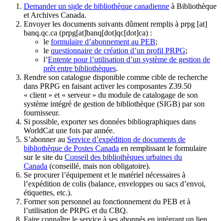
Demander un sigle de bibliothèque canadienne
à Bibliothèque
et Archives Canada.
Envoyer les documents suivants dûment remplis à
prpg
[at]
banq.qc.ca
(prpg[at]banq[dot]qc[dot]ca)
:
le
formulaire d’abonnement au PEB
;
le
questionnaire de création d’un profil PRPG
;
l’
Entente pour l’utilisation d’un système de gestion de
prêt entre bibliothèques
.
Rendre son catalogue disponible comme cible de recherche
dans PRPG en faisant activer les composantes Z39.50
« client » et « serveur » du module de catalogage de son
système intégré de gestion de bibliothèque (SIGB) par son
fournisseur
.
Si possible, exporter ses données bibliographiques dans
WorldCat une fois par année.
S’abonner au
Service d’expédition de documents de
bibliothèque de Postes Canada
en remplissant le formulaire
sur le site du
Conseil des bibliothèques urbaines du
Canada
(conseillé, mais non obligatoire).
Se procurer l’équipement et le matériel nécessaires à
l’expédition de colis (balance, enveloppes ou sacs d’envoi,
étiquettes, etc.).
Former son personnel au fonctionnement du PEB et à
l’utilisation de PRPG et du CBQ.
Faire connaître le service à ses abonnés en intégrant un lien