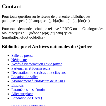
Contact
Pour toute question sur le réseau de prêt entre bibliothèques
publiques :
peb
[at]
banq.qc.ca
(peb[at]banq[dot]qc[dot]ca)
.
Pour toute demande technique relative à PRPG ou au Catalogue des
bibliothèques du Québec :
prpg
[at]
banq.qc.ca
(prpg[at]banq[dot]qc[dot]ca)
.
Bibliothèque et Archives nationales du Québec
Salle de presse
Nétiquette
Accès à l'information et vie privée
Partenaires et fournisseurs
Déclaration de services aux citoyens
Location de salles
Abonnement à l'infolettre de BAnQ
Emplois
Paramètres des témoins
Aller sur place
Fondation de BAnQ