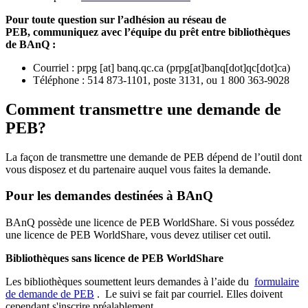
Pour toute question sur l’adhésion au réseau de
PEB,
communiquez avec l’équipe du prêt entre bibliothèques
de BAnQ :
Courriel
:
prpg
[at]
banq.qc.ca
(
prpg[at]banq[dot]qc[dot]ca
)
Téléphone : 514 873-1101, poste 3131, ou 1 800 363-9028
Comment transmettre une demande de
PEB?
La façon de transmettre une demande de PEB dépend de l’outil dont
vous disposez et du partenaire auquel vous faites la demande.
Pour les demandes destinées à BAnQ
BAnQ possède une licence de PEB WorldShare. Si vous possédez
une licence de PEB WorldShare, vous devez utiliser cet outil.
Bibliothèques sans licence de PEB WorldShare
Les bibliothèques soumettent leurs demandes à l’aide du
formulaire
de demande de PEB
.
Le suivi se fait par courriel.
Elles doivent
cependant s'inscrire préalablement.