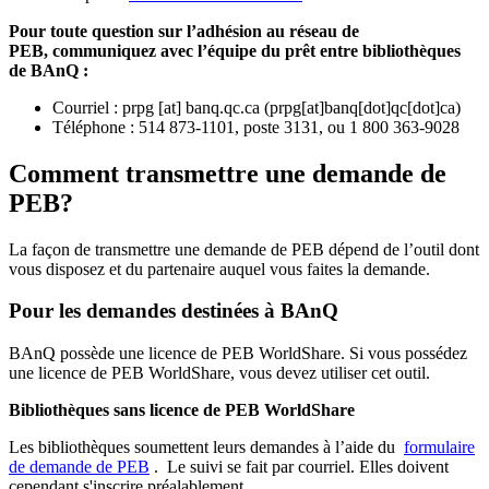
Pour toute question sur l’adhésion au réseau de
PEB,
communiquez avec l’équipe du prêt entre bibliothèques
de BAnQ :
Courriel
:
prpg
[at]
banq.qc.ca
(
prpg[at]banq[dot]qc[dot]ca
)
Téléphone : 514 873-1101, poste 3131, ou 1 800 363-9028
Comment transmettre une demande de
PEB?
La façon de transmettre une demande de PEB dépend de l’outil dont
vous disposez et du partenaire auquel vous faites la demande.
Pour les demandes destinées à BAnQ
BAnQ possède une licence de PEB WorldShare. Si vous possédez
une licence de PEB WorldShare, vous devez utiliser cet outil.
Bibliothèques sans licence de PEB WorldShare
Les bibliothèques soumettent leurs demandes à l’aide du
formulaire
de demande de PEB
.
Le suivi se fait par courriel.
Elles doivent
cependant s'inscrire préalablement.