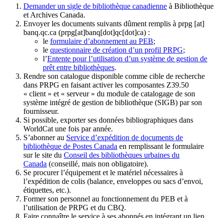
Demander un sigle de bibliothèque canadienne
à Bibliothèque
et Archives Canada.
Envoyer les documents suivants dûment remplis à
prpg
[at]
banq.qc.ca
(prpg[at]banq[dot]qc[dot]ca)
:
le
formulaire d’abonnement au PEB
;
le
questionnaire de création d’un profil PRPG
;
l’
Entente pour l’utilisation d’un système de gestion de
prêt entre bibliothèques
.
Rendre son catalogue disponible comme cible de recherche
dans PRPG en faisant activer les composantes Z39.50
« client » et « serveur » du module de catalogage de son
système intégré de gestion de bibliothèque (SIGB) par son
fournisseur
.
Si possible, exporter ses données bibliographiques dans
WorldCat une fois par année.
S’abonner au
Service d’expédition de documents de
bibliothèque de Postes Canada
en remplissant le formulaire
sur le site du
Conseil des bibliothèques urbaines du
Canada
(conseillé, mais non obligatoire).
Se procurer l’équipement et le matériel nécessaires à
l’expédition de colis (balance, enveloppes ou sacs d’envoi,
étiquettes, etc.).
Former son personnel au fonctionnement du PEB et à
l’utilisation de PRPG et du CBQ.
Faire connaître le service à ses abonnés en intégrant un lien