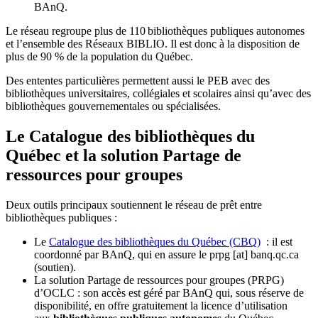
BAnQ.
Le réseau regroupe plus de 110
biblioth
è
ques publiques autonomes
et l
’
ensemble des R
é
seaux BIBLIO. Il est donc
à
la disposition de
plus de 90 % de la population du Qu
é
bec.
Des ententes particulières permettent aussi le PEB avec des
bibliothèques universitaires, collégiales et scolaires ainsi qu’avec des
bibliothèques gouvernementales ou spécialisées.
Le Catalogue des bibliothèques du
Québec et la solution Partage de
ressources pour groupes
Deux outils principaux soutiennent le réseau de prêt entre
bibliothèques publiques :
Le
Catalogue des bibliothèques du Québec (CBQ)
: il est
coordonné par BAnQ, qui en assure le
prpg
[at]
banq.qc.ca
(soutien)
.
La solution Partage de ressources pour groupes (PRPG)
d’OCLC : son accès est géré par BAnQ qui, sous réserve de
disponibilité, en offre gratuitement la licence d’utilisation