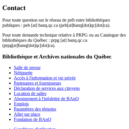
Contact
Pour toute question sur le réseau de prêt entre bibliothèques
publiques :
peb
[at]
banq.qc.ca
(peb[at]banq[dot]qc[dot]ca)
.
Pour toute demande technique relative à PRPG ou au Catalogue des
bibliothèques du Québec :
prpg
[at]
banq.qc.ca
(prpg[at]banq[dot]qc[dot]ca)
.
Bibliothèque et Archives nationales du Québec
Salle de presse
Nétiquette
Accès à l'information et vie privée
Partenaires et fournisseurs
Déclaration de services aux citoyens
Location de salles
Abonnement à l'infolettre de BAnQ
Emplois
Paramètres des témoins
Aller sur place
Fondation de BAnQ