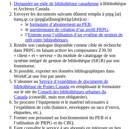
Demander un sigle de bibliothèque canadienne
à Bibliothèque
et Archives Canada.
Envoyer les documents suivants dûment remplis à
prpg
[at]
banq.qc.ca
(prpg[at]banq[dot]qc[dot]ca)
:
le
formulaire d’abonnement au PEB
;
le
questionnaire de création d’un profil PRPG
;
l’
Entente pour l’utilisation d’un système de gestion de
prêt entre bibliothèques
.
Rendre son catalogue disponible comme cible de recherche
dans PRPG en faisant activer les composantes Z39.50
« client » et « serveur » du module de catalogage de son
système intégré de gestion de bibliothèque (SIGB) par son
fournisseur
.
Si possible, exporter ses données bibliographiques dans
WorldCat une fois par année.
S’abonner au
Service d’expédition de documents de
bibliothèque de Postes Canada
en remplissant le formulaire
sur le site du
Conseil des bibliothèques urbaines du
Canada
(conseillé, mais non obligatoire).
Se procurer l’équipement et le matériel nécessaires à
l’expédition de colis (balance, enveloppes ou sacs d’envoi,
étiquettes, etc.).
Former son personnel au fonctionnement du PEB et à
l’utilisation de PRPG et du CBQ.
Faire connaître le service à ses abonnés en intégrant un lien