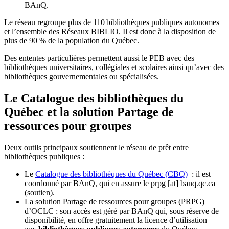
BAnQ.
Le réseau regroupe plus de 110
biblioth
è
ques publiques autonomes
et l
’
ensemble des R
é
seaux BIBLIO. Il est donc
à
la disposition de
plus de 90 % de la population du Qu
é
bec.
Des ententes particulières permettent aussi le PEB avec des
bibliothèques universitaires, collégiales et scolaires ainsi qu’avec des
bibliothèques gouvernementales ou spécialisées.
Le Catalogue des bibliothèques du
Québec et la solution Partage de
ressources pour groupes
Deux outils principaux soutiennent le réseau de prêt entre
bibliothèques publiques :
Le
Catalogue des bibliothèques du Québec (CBQ)
: il est
coordonné par BAnQ, qui en assure le
prpg
[at]
banq.qc.ca
(soutien)
.
La solution Partage de ressources pour groupes (PRPG)
d’OCLC : son accès est géré par BAnQ qui, sous réserve de
disponibilité, en offre gratuitement la licence d’utilisation