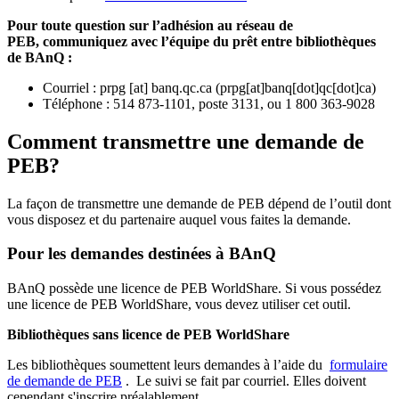
Pour toute question sur l’adhésion au réseau de
PEB,
communiquez avec l’équipe du prêt entre bibliothèques
de BAnQ :
Courriel
:
prpg
[at]
banq.qc.ca
(
prpg[at]banq[dot]qc[dot]ca
)
Téléphone : 514 873-1101, poste 3131, ou 1 800 363-9028
Comment transmettre une demande de
PEB?
La façon de transmettre une demande de PEB dépend de l’outil dont
vous disposez et du partenaire auquel vous faites la demande.
Pour les demandes destinées à BAnQ
BAnQ possède une licence de PEB WorldShare. Si vous possédez
une licence de PEB WorldShare, vous devez utiliser cet outil.
Bibliothèques sans licence de PEB WorldShare
Les bibliothèques soumettent leurs demandes à l’aide du
formulaire
de demande de PEB
.
Le suivi se fait par courriel.
Elles doivent
cependant s'inscrire préalablement.