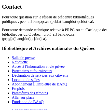
Contact
Pour toute question sur le réseau de prêt entre bibliothèques
publiques :
peb
[at]
banq.qc.ca
(peb[at]banq[dot]qc[dot]ca)
.
Pour toute demande technique relative à PRPG ou au Catalogue des
bibliothèques du Québec :
prpg
[at]
banq.qc.ca
(prpg[at]banq[dot]qc[dot]ca)
.
Bibliothèque et Archives nationales du Québec
Salle de presse
Nétiquette
Accès à l'information et vie privée
Partenaires et fournisseurs
Déclaration de services aux citoyens
Location de salles
Abonnement à l'infolettre de BAnQ
Emplois
Paramètres des témoins
Aller sur place
Fondation de BAnQ