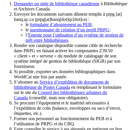
Demander un sigle de bibliothèque canadienne
à Bibliothèque
et Archives Canada.
Envoyer les documents suivants dûment remplis à
prpg
[at]
banq.qc.ca
(prpg[at]banq[dot]qc[dot]ca)
:
le
formulaire d’abonnement au PEB
;
le
questionnaire de création d’un profil PRPG
;
l’
Entente pour l’utilisation d’un système de gestion de
prêt entre bibliothèques
.
Rendre son catalogue disponible comme cible de recherche
dans PRPG en faisant activer les composantes Z39.50
« client » et « serveur » du module de catalogage de son
système intégré de gestion de bibliothèque (SIGB) par son
fournisseur
.
Si possible, exporter ses données bibliographiques dans
WorldCat une fois par année.
S’abonner au
Service d’expédition de documents de
bibliothèque de Postes Canada
en remplissant le formulaire
sur le site du
Conseil des bibliothèques urbaines du
Canada
(conseillé, mais non obligatoire).
Se procurer l’équipement et le matériel nécessaires à
l’expédition de colis (balance, enveloppes ou sacs d’envoi,
étiquettes, etc.).
Former son personnel au fonctionnement du PEB et à
l’utilisation de PRPG et du CBQ.
Faire connaître le service à ses abonnés en intégrant un lien