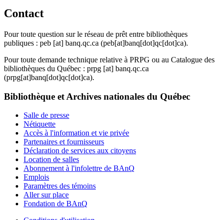
Contact
Pour toute question sur le réseau de prêt entre bibliothèques
publiques :
peb
[at]
banq.qc.ca
(peb[at]banq[dot]qc[dot]ca)
.
Pour toute demande technique relative à PRPG ou au Catalogue des
bibliothèques du Québec :
prpg
[at]
banq.qc.ca
(prpg[at]banq[dot]qc[dot]ca)
.
Bibliothèque et Archives nationales du Québec
Salle de presse
Nétiquette
Accès à l'information et vie privée
Partenaires et fournisseurs
Déclaration de services aux citoyens
Location de salles
Abonnement à l'infolettre de BAnQ
Emplois
Paramètres des témoins
Aller sur place
Fondation de BAnQ