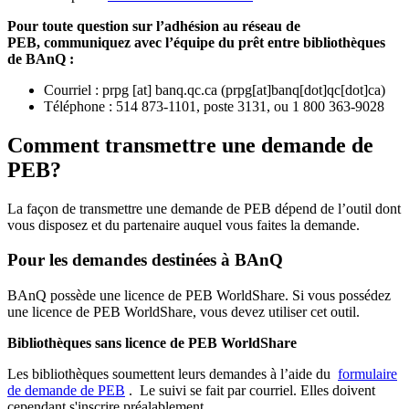
Pour toute question sur l’adhésion au réseau de
PEB,
communiquez avec l’équipe du prêt entre bibliothèques
de BAnQ :
Courriel
:
prpg
[at]
banq.qc.ca
(
prpg[at]banq[dot]qc[dot]ca
)
Téléphone : 514 873-1101, poste 3131, ou 1 800 363-9028
Comment transmettre une demande de
PEB?
La façon de transmettre une demande de PEB dépend de l’outil dont
vous disposez et du partenaire auquel vous faites la demande.
Pour les demandes destinées à BAnQ
BAnQ possède une licence de PEB WorldShare. Si vous possédez
une licence de PEB WorldShare, vous devez utiliser cet outil.
Bibliothèques sans licence de PEB WorldShare
Les bibliothèques soumettent leurs demandes à l’aide du
formulaire
de demande de PEB
.
Le suivi se fait par courriel.
Elles doivent
cependant s'inscrire préalablement.