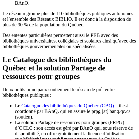
BAnQ.
Le réseau regroupe plus de 110
biblioth
è
ques publiques autonomes
et l
’
ensemble des R
é
seaux BIBLIO. Il est donc
à
la disposition de
plus de 90 % de la population du Qu
é
bec.
Des ententes particulières permettent aussi le PEB avec des
bibliothèques universitaires, collégiales et scolaires ainsi qu’avec des
bibliothèques gouvernementales ou spécialisées.
Le Catalogue des bibliothèques du
Québec et la solution Partage de
ressources pour groupes
Deux outils principaux soutiennent le réseau de prêt entre
bibliothèques publiques :
Le
Catalogue des bibliothèques du Québec (CBQ)
: il est
coordonné par BAnQ, qui en assure le
prpg
[at]
banq.qc.ca
(soutien)
.
La solution Partage de ressources pour groupes (PRPG)
d’OCLC : son accès est géré par BAnQ qui, sous réserve de
disponibilité, en offre gratuitement la licence d’utilisation