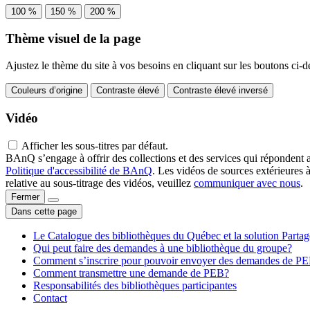
100 %
150 %
200 %
Thème visuel de la page
Ajustez le thème du site à vos besoins en cliquant sur les boutons ci-d
Couleurs d’origine
Contraste élevé
Contraste élevé inversé
Vidéo
Afficher les sous-titres par défaut.
BAnQ s’engage à offrir des collections et des services qui répondent 
Politique d'accessibilité de BAnQ
. Les vidéos de sources extérieures 
relative au sous-titrage des vidéos, veuillez
communiquer avec nous
.
Fermer
Dans cette page
Le Catalogue des bibliothèques du Québec et la solution Parta
Qui peut faire des demandes à une bibliothèque du groupe?
Comment s’inscrire pour pouvoir envoyer des demandes de P
Comment transmettre une demande de PEB?
Responsabilités des bibliothèques participantes
Contact