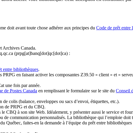
ome doit avant toute chose adhérer aux principes du
Code de prêt entre 
et Archives Canada.
q.qc.ca
(prpg[at]banq[dot]qc[dot]ca)
:
t entre bibliothèques
.
 PRPG en faisant activer les composantes Z39.50 « client » et « serveu
at une fois par année.
ue de Postes Canada
en remplissant le formulaire sur le site du
Conseil 
n de colis (balance, enveloppes ou sacs d’envoi, étiquettes, etc.).
ation de PRPG et du CBQ.
 le CBQ à son site Web. Idéalement, y présenter aussi le service et fourni
u de communication personnalisés. La bibliothèque qui l’emploie doit tou
s du Québec, faites-en la demande à l’équipe du prêt entre bibliothèqu