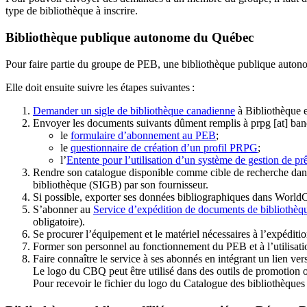
type de bibliothèque à inscrire.
Bibliothèque publique autonome du Québec
Pour faire partie du groupe de PEB, une bibliothèque publique auton
Elle doit ensuite suivre les étapes suivantes
:
Demander un sigle de bibliothèque canadienne
à Bibliothèque 
Envoyer les documents suivants dûment remplis à
prpg
[at]
ban
le
formulaire d’abonnement au PEB
;
le
questionnaire de création d’un profil PRPG
;
l’
Entente pour l’utilisation d’un système de gestion de prê
Rendre son catalogue disponible comme cible de recherche dans
bibliothèque (SIGB) par son fournisseur
.
Si possible, exporter ses données bibliographiques dans WorldC
S’abonner au
Service d’expédition de documents de bibliothèq
obligatoire).
Se procurer l’équipement et le matériel nécessaires à l’expéditio
Former son personnel au fonctionnement du PEB et à l’utilis
Faire connaître le service à ses abonnés en intégrant un lien vers
Le logo du CBQ peut être utilisé dans des outils de promotion o
Pour recevoir le fichier du logo du Catalogue des bibliothèque