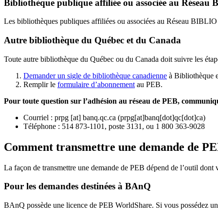
Bibliothèque publique affiliée ou associée au Résea
Les bibliothèques publiques affiliées ou associées au Réseau BIBLI
Autre bibliothèque du Québec et du Canada
Toute autre bibliothèque du Québec ou du Canada doit suivre les étap
Demander un sigle de bibliothèque canadienne
à Bibliothèque 
Remplir le
f
ormulaire d’abonnement
au PEB.
Pour toute question sur l’adhésion au réseau de PEB,
communique
Courriel
:
prpg
[at]
banq.qc.ca
(
prpg[at]banq[dot]qc[dot]ca
)
Téléphone : 514 873-1101, poste 3131, ou 1 800 363-9028
Comment transmettre une demande de P
La façon de transmettre une demande de PEB dépend de l’outil dont vo
Pour les demandes destinées à BAnQ
BAnQ possède une licence de PEB WorldShare. Si vous possédez une l