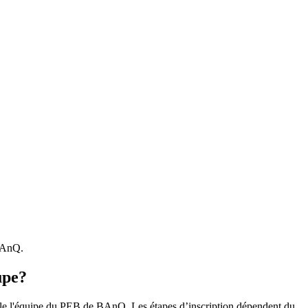
 BAnQ.
upe?
r le l'équipe du PEB de BAnQ. Les étapes d’inscription dépendent du