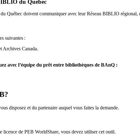
u BIBLIO du Québec
O du Québec doivent communiquer avec leur Réseau BIBLIO régional, q
es suivantes
:
et Archives Canada.
z avec l’équipe du prêt entre bibliothèques de BAnQ :
EB?
us disposez et du partenaire auquel vous faites la demande.
icence de PEB WorldShare, vous devez utiliser cet outil.