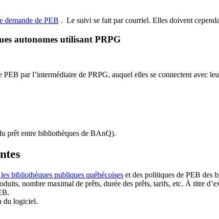
de demande de PEB
.
Le suivi se fait par courriel.
Elles doivent cependan
ques autonomes utilisant PRPG
EB par l’intermédiaire de PRPG, auquel elles se connectent avec leur i
u prêt entre bibliothèques de BAnQ)
.
antes
 les bibliothèques publiques québécoises
et des politiques de PEB des b
duits, nombre maximal de prêts, durée des prêts, tarifs, etc. À titre d’
EB.
n du logiciel.