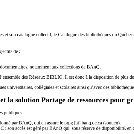
 et son catalogue collectif, le Catalogue des bibliothèques du Québec.
jectifs de
:
ces documentaires, notamment aux collections de BAnQ.
l
’
ensemble des R
é
seaux BIBLIO. Il est donc
à
la disposition de plus d
ues universitaires, collégiales et scolaires ainsi qu’avec des bibliothè
et la solution Partage de ressources pour g
es publiques :
rdonné par BAnQ, qui en assure le
prpg
[at]
banq.qc.ca
(soutien)
.
 son accès est géré par BAnQ qui, sous réserve de disponibilité, en off