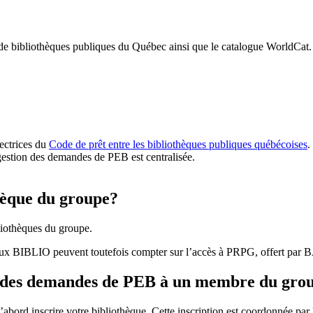
 de bibliothèques publiques du Québec ainsi que le catalogue WorldCat.
rectrices du
Code de prêt entre les bibliothèques publiques québécoises
.
gestion des demandes de PEB est centralisée.
hèque du groupe?
iothèques du groupe.
aux BIBLIO peuvent toutefois compter sur l’accès à PRPG, offert par
r des demandes de PEB à un membre du gro
bord inscrire votre bibliothèque. Cette inscription est coordonnée pa