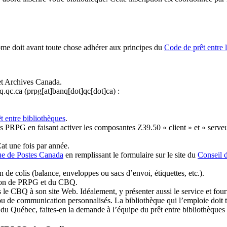
ome doit avant toute chose adhérer aux principes du
Code de prêt entre 
et Archives Canada.
q.qc.ca
(prpg[at]banq[dot]qc[dot]ca)
:
t entre bibliothèques
.
 PRPG en faisant activer les composantes Z39.50 « client » et « serveu
at une fois par année.
ue de Postes Canada
en remplissant le formulaire sur le site du
Conseil 
n de colis (balance, enveloppes ou sacs d’envoi, étiquettes, etc.).
ation de PRPG et du CBQ.
 le CBQ à son site Web. Idéalement, y présenter aussi le service et fourni
u de communication personnalisés. La bibliothèque qui l’emploie doit tou
s du Québec, faites-en la demande à l’équipe du prêt entre bibliothèqu