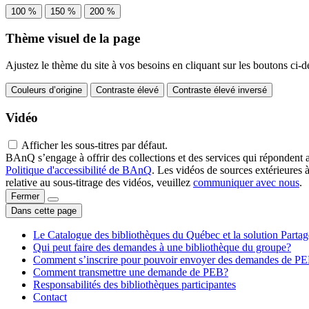
100 %
150 %
200 %
Thème visuel de la page
Ajustez le thème du site à vos besoins en cliquant sur les boutons ci-d
Couleurs d’origine
Contraste élevé
Contraste élevé inversé
Vidéo
Afficher les sous-titres par défaut.
BAnQ s’engage à offrir des collections et des services qui répondent 
Politique d'accessibilité de BAnQ
. Les vidéos de sources extérieures 
relative au sous-titrage des vidéos, veuillez
communiquer avec nous
.
Fermer
Dans cette page
Le Catalogue des bibliothèques du Québec et la solution Parta
Qui peut faire des demandes à une bibliothèque du groupe?
Comment s’inscrire pour pouvoir envoyer des demandes de P
Comment transmettre une demande de PEB?
Responsabilités des bibliothèques participantes
Contact