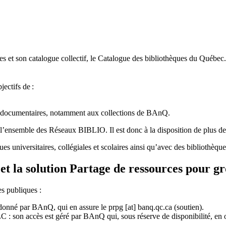
 et son catalogue collectif, le Catalogue des bibliothèques du Québec.
jectifs de
:
ces documentaires, notamment aux collections de BAnQ.
l
’
ensemble des R
é
seaux BIBLIO. Il est donc
à
la disposition de plus d
ues universitaires, collégiales et scolaires ainsi qu’avec des bibliothè
et la solution Partage de ressources pour g
es publiques :
rdonné par BAnQ, qui en assure le
prpg
[at]
banq.qc.ca
(soutien)
.
 son accès est géré par BAnQ qui, sous réserve de disponibilité, en off