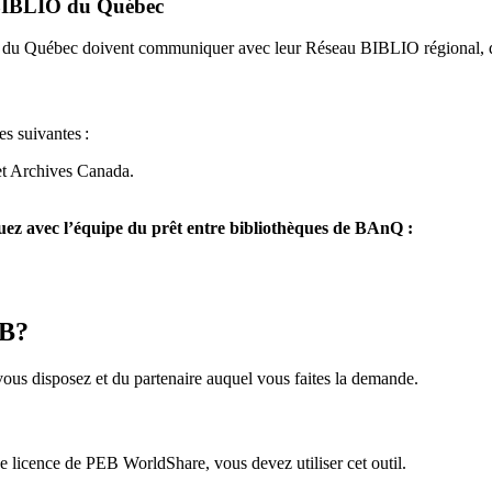
u BIBLIO du Québec
O du Québec doivent communiquer avec leur Réseau BIBLIO régional, q
es suivantes
:
et Archives Canada.
z avec l’équipe du prêt entre bibliothèques de BAnQ :
EB?
us disposez et du partenaire auquel vous faites la demande.
icence de PEB WorldShare, vous devez utiliser cet outil.