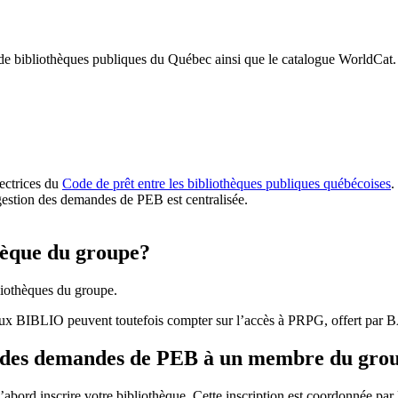
 de bibliothèques publiques du Québec ainsi que le catalogue WorldCat.
rectrices du
Code de prêt entre les bibliothèques publiques québécoises
.
gestion des demandes de PEB est centralisée.
hèque du groupe?
iothèques du groupe.
aux BIBLIO peuvent toutefois compter sur l’accès à PRPG, offert par
r des demandes de PEB à un membre du gro
bord inscrire votre bibliothèque. Cette inscription est coordonnée pa