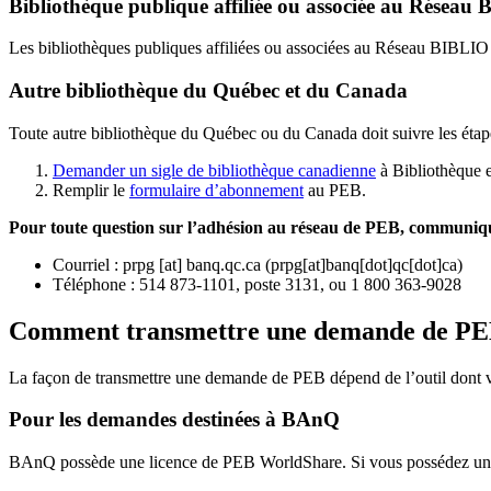
Bibliothèque publique affiliée ou associée au Résea
Les bibliothèques publiques affiliées ou associées au Réseau BIBLI
Autre bibliothèque du Québec et du Canada
Toute autre bibliothèque du Québec ou du Canada doit suivre les étap
Demander un sigle de bibliothèque canadienne
à Bibliothèque 
Remplir le
f
ormulaire d’abonnement
au PEB.
Pour toute question sur l’adhésion au réseau de PEB,
communique
Courriel
:
prpg
[at]
banq.qc.ca
(
prpg[at]banq[dot]qc[dot]ca
)
Téléphone : 514 873-1101, poste 3131, ou 1 800 363-9028
Comment transmettre une demande de P
La façon de transmettre une demande de PEB dépend de l’outil dont vo
Pour les demandes destinées à BAnQ
BAnQ possède une licence de PEB WorldShare. Si vous possédez une l