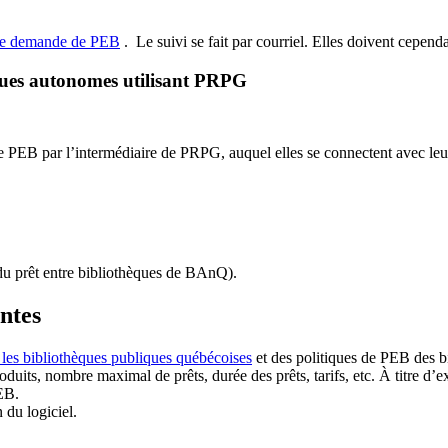
de demande de PEB
.
Le suivi se fait par courriel.
Elles doivent cependan
ques autonomes utilisant PRPG
EB par l’intermédiaire de PRPG, auquel elles se connectent avec leur i
u prêt entre bibliothèques de BAnQ)
.
antes
 les bibliothèques publiques québécoises
et des politiques de PEB des b
duits, nombre maximal de prêts, durée des prêts, tarifs, etc. À titre d’
EB.
n du logiciel.