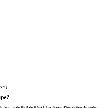
 BAnQ.
upe?
r le l'équipe du PEB de BAnQ. Les étapes d’inscription dépendent du