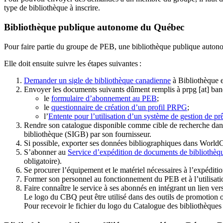
type de bibliothèque à inscrire.
Bibliothèque publique autonome du Québec
Pour faire partie du groupe de PEB, une bibliothèque publique auton
Elle doit ensuite suivre les étapes suivantes
:
Demander un sigle de bibliothèque canadienne
à Bibliothèque 
Envoyer les documents suivants dûment remplis à
prpg
[at]
ban
le
formulaire d’abonnement au PEB
;
le
questionnaire de création d’un profil PRPG
;
l’
Entente pour l’utilisation d’un système de gestion de prê
Rendre son catalogue disponible comme cible de recherche dans
bibliothèque (SIGB) par son fournisseur
.
Si possible, exporter ses données bibliographiques dans WorldC
S’abonner au
Service d’expédition de documents de bibliothèq
obligatoire).
Se procurer l’équipement et le matériel nécessaires à l’expéditio
Former son personnel au fonctionnement du PEB et à l’utilis
Faire connaître le service à ses abonnés en intégrant un lien vers
Le logo du CBQ peut être utilisé dans des outils de promotion o
Pour recevoir le fichier du logo du Catalogue des bibliothèque