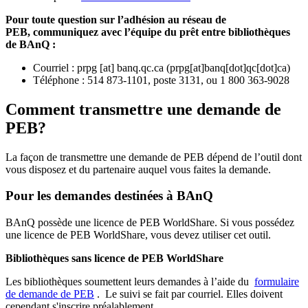
Pour toute question sur l’adhésion au réseau de
PEB,
communiquez avec l’équipe du prêt entre bibliothèques
de BAnQ :
Courriel
:
prpg
[at]
banq.qc.ca
(
prpg[at]banq[dot]qc[dot]ca
)
Téléphone : 514 873-1101, poste 3131, ou 1 800 363-9028
Comment transmettre une demande de
PEB?
La façon de transmettre une demande de PEB dépend de l’outil dont
vous disposez et du partenaire auquel vous faites la demande.
Pour les demandes destinées à BAnQ
BAnQ possède une licence de PEB WorldShare. Si vous possédez
une licence de PEB WorldShare, vous devez utiliser cet outil.
Bibliothèques sans licence de PEB WorldShare
Les bibliothèques soumettent leurs demandes à l’aide du
formulaire
de demande de PEB
.
Le suivi se fait par courriel.
Elles doivent
cependant s'inscrire préalablement.