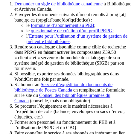
Demander un sigle de bibliothèque canadienne
à Bibliothèque
et Archives Canada.
Envoyer les documents suivants dûment remplis à
prpg
[at]
banq.qc.ca
(prpg[at]banq[dot]qc[dot]ca)
:
le
formulaire d’abonnement au PEB
;
le
questionnaire de création d’un profil PRPG
;
l’
Entente pour l’utilisation d’un système de gestion de
prêt entre bibliothèques
.
Rendre son catalogue disponible comme cible de recherche
dans PRPG en faisant activer les composantes Z39.50
« client » et « serveur » du module de catalogage de son
système intégré de gestion de bibliothèque (SIGB) par son
fournisseur
.
Si possible, exporter ses données bibliographiques dans
WorldCat une fois par année.
S’abonner au
Service d’expédition de documents de
bibliothèque de Postes Canada
en remplissant le formulaire
sur le site du
Conseil des bibliothèques urbaines du
Canada
(conseillé, mais non obligatoire).
Se procurer l’équipement et le matériel nécessaires à
l’expédition de colis (balance, enveloppes ou sacs d’envoi,
étiquettes, etc.).
Former son personnel au fonctionnement du PEB et à
l’utilisation de PRPG et du CBQ.
Faire connaître le service à ses abonnés en intégrant un lien