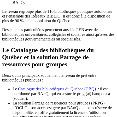
BAnQ.
Le réseau regroupe plus de 110
biblioth
è
ques publiques autonomes
et l
’
ensemble des R
é
seaux BIBLIO. Il est donc
à
la disposition de
plus de 90 % de la population du Qu
é
bec.
Des ententes particulières permettent aussi le PEB avec des
bibliothèques universitaires, collégiales et scolaires ainsi qu’avec des
bibliothèques gouvernementales ou spécialisées.
Le Catalogue des bibliothèques du
Québec et la solution Partage de
ressources pour groupes
Deux outils principaux soutiennent le réseau de prêt entre
bibliothèques publiques :
Le
Catalogue des bibliothèques du Québec (CBQ)
: il est
coordonné par BAnQ, qui en assure le
prpg
[at]
banq.qc.ca
(soutien)
.
La solution Partage de ressources pour groupes (PRPG)
d’OCLC : son accès est géré par BAnQ qui, sous réserve de
disponibilité, en offre gratuitement la licence d’utilisation