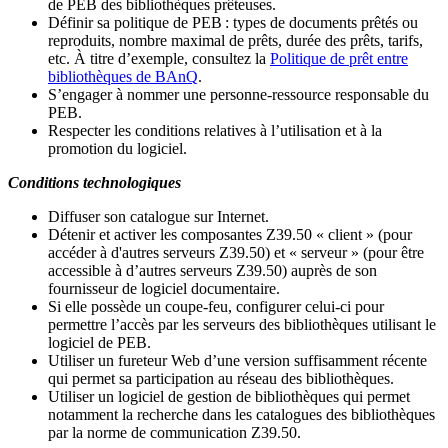
de PEB des bibliothèques prêteuses.
Définir sa politique de PEB
: types de documents prêtés ou
reproduits, nombre maximal de prêts, durée des prêts, tarifs,
etc. À titre d’exemple, consultez la
Politique de prêt entre
bibliothèques de BAnQ
.
S
’
engager à nommer une personne-ressource responsable du
PEB.
Respecter les conditions relatives à l
’
utilisation et à la
promotion du logiciel.
Conditions technologiques
Diffuser son catalogue sur Internet.
Détenir et activer les composantes Z39.50 « client » (pour
accéder à d'autres serveurs Z39.50) et « serveur » (pour être
accessible à d
’
autres serveurs Z39.50) auprès de son
fournisseur de logiciel documentaire.
Si elle possède un coupe-feu, configurer celui-ci pour
permettre l
’
accès par les serveurs des bibliothèques utilisant le
logiciel de PEB.
Utiliser un fureteur Web d
’
une version suffisamment récente
qui permet sa participation au réseau des bibliothèques.
Utiliser un logiciel de gestion de bibliothèques qui permet
notamment la recherche dans les catalogues des bibliothèques
par la norme de communication Z39.50.