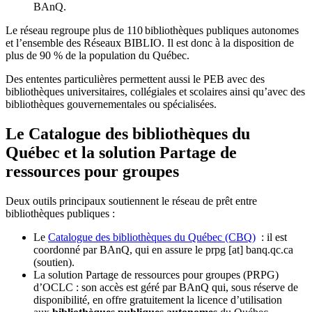
BAnQ.
Le réseau regroupe plus de 110
biblioth
è
ques publiques autonomes
et l
’
ensemble des R
é
seaux BIBLIO. Il est donc
à
la disposition de
plus de 90 % de la population du Qu
é
bec.
Des ententes particulières permettent aussi le PEB avec des
bibliothèques universitaires, collégiales et scolaires ainsi qu’avec des
bibliothèques gouvernementales ou spécialisées.
Le Catalogue des bibliothèques du
Québec et la solution Partage de
ressources pour groupes
Deux outils principaux soutiennent le réseau de prêt entre
bibliothèques publiques :
Le
Catalogue des bibliothèques du Québec (CBQ)
: il est
coordonné par BAnQ, qui en assure le
prpg
[at]
banq.qc.ca
(soutien)
.
La solution Partage de ressources pour groupes (PRPG)
d’OCLC : son accès est géré par BAnQ qui, sous réserve de
disponibilité, en offre gratuitement la licence d’utilisation