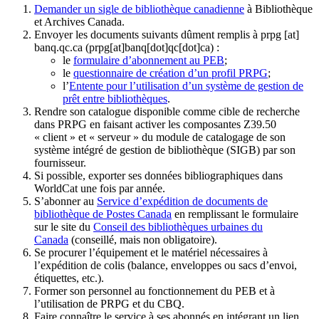
Demander un sigle de bibliothèque canadienne
à Bibliothèque
et Archives Canada.
Envoyer les documents suivants dûment remplis à
prpg
[at]
banq.qc.ca
(prpg[at]banq[dot]qc[dot]ca)
:
le
formulaire d’abonnement au PEB
;
le
questionnaire de création d’un profil PRPG
;
l’
Entente pour l’utilisation d’un système de gestion de
prêt entre bibliothèques
.
Rendre son catalogue disponible comme cible de recherche
dans PRPG en faisant activer les composantes Z39.50
« client » et « serveur » du module de catalogage de son
système intégré de gestion de bibliothèque (SIGB) par son
fournisseur
.
Si possible, exporter ses données bibliographiques dans
WorldCat une fois par année.
S’abonner au
Service d’expédition de documents de
bibliothèque de Postes Canada
en remplissant le formulaire
sur le site du
Conseil des bibliothèques urbaines du
Canada
(conseillé, mais non obligatoire).
Se procurer l’équipement et le matériel nécessaires à
l’expédition de colis (balance, enveloppes ou sacs d’envoi,
étiquettes, etc.).
Former son personnel au fonctionnement du PEB et à
l’utilisation de PRPG et du CBQ.
Faire connaître le service à ses abonnés en intégrant un lien