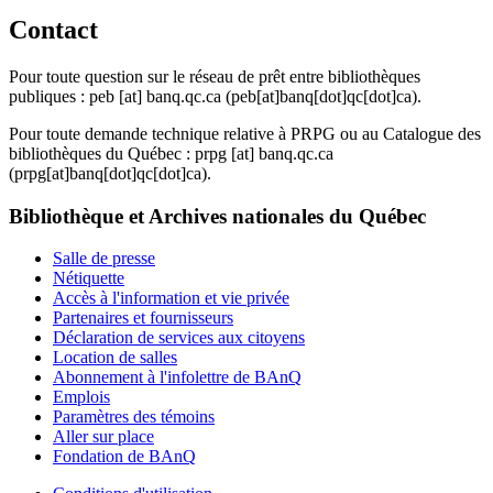
Contact
Pour toute question sur le réseau de prêt entre bibliothèques
publiques :
peb
[at]
banq.qc.ca
(peb[at]banq[dot]qc[dot]ca)
.
Pour toute demande technique relative à PRPG ou au Catalogue des
bibliothèques du Québec :
prpg
[at]
banq.qc.ca
(prpg[at]banq[dot]qc[dot]ca)
.
Bibliothèque et Archives nationales du Québec
Salle de presse
Nétiquette
Accès à l'information et vie privée
Partenaires et fournisseurs
Déclaration de services aux citoyens
Location de salles
Abonnement à l'infolettre de BAnQ
Emplois
Paramètres des témoins
Aller sur place
Fondation de BAnQ