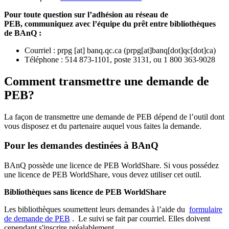
Pour toute question sur l’adhésion au réseau de
PEB,
communiquez avec l’équipe du prêt entre bibliothèques
de BAnQ :
Courriel
:
prpg
[at]
banq.qc.ca
(
prpg[at]banq[dot]qc[dot]ca
)
Téléphone : 514 873-1101, poste 3131, ou 1 800 363-9028
Comment transmettre une demande de
PEB?
La façon de transmettre une demande de PEB dépend de l’outil dont
vous disposez et du partenaire auquel vous faites la demande.
Pour les demandes destinées à BAnQ
BAnQ possède une licence de PEB WorldShare. Si vous possédez
une licence de PEB WorldShare, vous devez utiliser cet outil.
Bibliothèques sans licence de PEB WorldShare
Les bibliothèques soumettent leurs demandes à l’aide du
formulaire
de demande de PEB
.
Le suivi se fait par courriel.
Elles doivent
cependant s'inscrire préalablement.