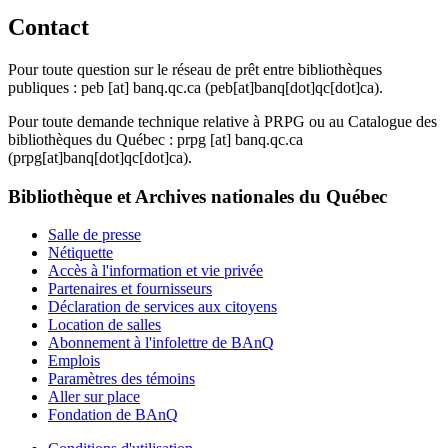
Contact
Pour toute question sur le réseau de prêt entre bibliothèques
publiques :
peb
[at]
banq.qc.ca
(peb[at]banq[dot]qc[dot]ca)
.
Pour toute demande technique relative à PRPG ou au Catalogue des
bibliothèques du Québec :
prpg
[at]
banq.qc.ca
(prpg[at]banq[dot]qc[dot]ca)
.
Bibliothèque et Archives nationales du Québec
Salle de presse
Nétiquette
Accès à l'information et vie privée
Partenaires et fournisseurs
Déclaration de services aux citoyens
Location de salles
Abonnement à l'infolettre de BAnQ
Emplois
Paramètres des témoins
Aller sur place
Fondation de BAnQ