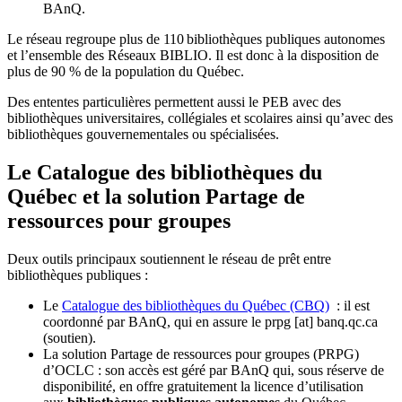
BAnQ.
Le réseau regroupe plus de 110
biblioth
è
ques publiques autonomes
et l
’
ensemble des R
é
seaux BIBLIO. Il est donc
à
la disposition de
plus de 90 % de la population du Qu
é
bec.
Des ententes particulières permettent aussi le PEB avec des
bibliothèques universitaires, collégiales et scolaires ainsi qu’avec des
bibliothèques gouvernementales ou spécialisées.
Le Catalogue des bibliothèques du
Québec et la solution Partage de
ressources pour groupes
Deux outils principaux soutiennent le réseau de prêt entre
bibliothèques publiques :
Le
Catalogue des bibliothèques du Québec (CBQ)
: il est
coordonné par BAnQ, qui en assure le
prpg
[at]
banq.qc.ca
(soutien)
.
La solution Partage de ressources pour groupes (PRPG)
d’OCLC : son accès est géré par BAnQ qui, sous réserve de
disponibilité, en offre gratuitement la licence d’utilisation