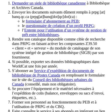
Demander un sigle de bibliothèque canadienne
à Bibliothèque
et Archives Canada.
Envoyer les documents suivants dûment remplis à
prpg
[at]
banq.qc.ca
(prpg[at]banq[dot]qc[dot]ca)
:
le
formulaire d’abonnement au PEB
;
le
questionnaire de création d’un profil PRPG
;
l’
Entente pour l’utilisation d’un système de gestion de
prêt entre bibliothèques
.
Rendre son catalogue disponible comme cible de recherche
dans PRPG en faisant activer les composantes Z39.50
« client » et « serveur » du module de catalogage de son
système intégré de gestion de bibliothèque (SIGB) par son
fournisseur
.
Si possible, exporter ses données bibliographiques dans
WorldCat une fois par année.
S’abonner au
Service d’expédition de documents de
bibliothèque de Postes Canada
en remplissant le formulaire
sur le site du
Conseil des bibliothèques urbaines du
Canada
(conseillé, mais non obligatoire).
Se procurer l’équipement et le matériel nécessaires à
l’expédition de colis (balance, enveloppes ou sacs d’envoi,
étiquettes, etc.).
Former son personnel au fonctionnement du PEB et à
l’utilisation de PRPG et du CBQ.
Faire connaître le service à ses abonnés en intégrant un lien