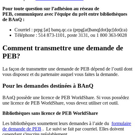
Pour toute question sur l’adhésion au réseau de
PEB,
communiquez avec l’équipe du prêt entre bibliothèques
de BAnQ :
Courriel
:
prpg
[at]
banq.qc.ca
(
prpg[at]banq[dot]qc[dot]ca
)
Téléphone : 514 873-1101, poste 3131, ou 1 800 363-9028
Comment transmettre une demande de
PEB?
La façon de transmettre une demande de PEB dépend de l’outil dont
vous disposez et du partenaire auquel vous faites la demande.
Pour les demandes destinées à BAnQ
BAnQ possède une licence de PEB WorldShare. Si vous possédez
une licence de PEB WorldShare, vous devez utiliser cet outil.
Bibliothèques sans licence de PEB WorldShare
Les bibliothèques soumettent leurs demandes à l’aide du
formulaire
de demande de PEB
.
Le suivi se fait par courriel.
Elles doivent
cependant s'inscrire préalablement.