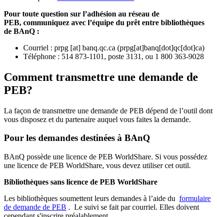
Pour toute question sur l’adhésion au réseau de
PEB,
communiquez avec l’équipe du prêt entre bibliothèques
de BAnQ :
Courriel
:
prpg
[at]
banq.qc.ca
(
prpg[at]banq[dot]qc[dot]ca
)
Téléphone : 514 873-1101, poste 3131, ou 1 800 363-9028
Comment transmettre une demande de
PEB?
La façon de transmettre une demande de PEB dépend de l’outil dont
vous disposez et du partenaire auquel vous faites la demande.
Pour les demandes destinées à BAnQ
BAnQ possède une licence de PEB WorldShare. Si vous possédez
une licence de PEB WorldShare, vous devez utiliser cet outil.
Bibliothèques sans licence de PEB WorldShare
Les bibliothèques soumettent leurs demandes à l’aide du
formulaire
de demande de PEB
.
Le suivi se fait par courriel.
Elles doivent
cependant s'inscrire préalablement.