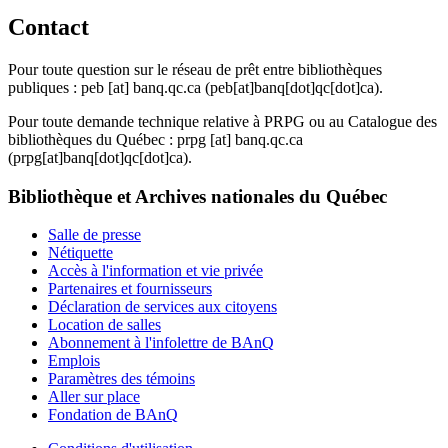
Contact
Pour toute question sur le réseau de prêt entre bibliothèques
publiques :
peb
[at]
banq.qc.ca
(peb[at]banq[dot]qc[dot]ca)
.
Pour toute demande technique relative à PRPG ou au Catalogue des
bibliothèques du Québec :
prpg
[at]
banq.qc.ca
(prpg[at]banq[dot]qc[dot]ca)
.
Bibliothèque et Archives nationales du Québec
Salle de presse
Nétiquette
Accès à l'information et vie privée
Partenaires et fournisseurs
Déclaration de services aux citoyens
Location de salles
Abonnement à l'infolettre de BAnQ
Emplois
Paramètres des témoins
Aller sur place
Fondation de BAnQ