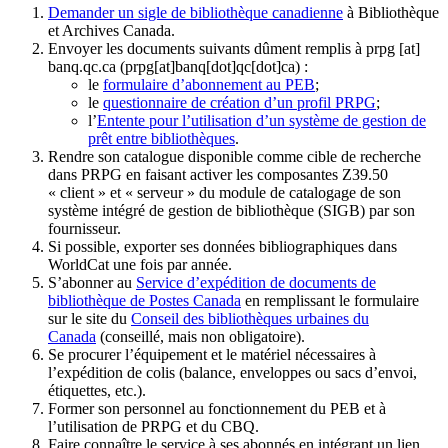
Demander un sigle de bibliothèque canadienne
à Bibliothèque
et Archives Canada.
Envoyer les documents suivants dûment remplis à
prpg
[at]
banq.qc.ca
(prpg[at]banq[dot]qc[dot]ca)
:
le
formulaire d’abonnement au PEB
;
le
questionnaire de création d’un profil PRPG
;
l’
Entente pour l’utilisation d’un système de gestion de
prêt entre bibliothèques
.
Rendre son catalogue disponible comme cible de recherche
dans PRPG en faisant activer les composantes Z39.50
« client » et « serveur » du module de catalogage de son
système intégré de gestion de bibliothèque (SIGB) par son
fournisseur
.
Si possible, exporter ses données bibliographiques dans
WorldCat une fois par année.
S’abonner au
Service d’expédition de documents de
bibliothèque de Postes Canada
en remplissant le formulaire
sur le site du
Conseil des bibliothèques urbaines du
Canada
(conseillé, mais non obligatoire).
Se procurer l’équipement et le matériel nécessaires à
l’expédition de colis (balance, enveloppes ou sacs d’envoi,
étiquettes, etc.).
Former son personnel au fonctionnement du PEB et à
l’utilisation de PRPG et du CBQ.
Faire connaître le service à ses abonnés en intégrant un lien