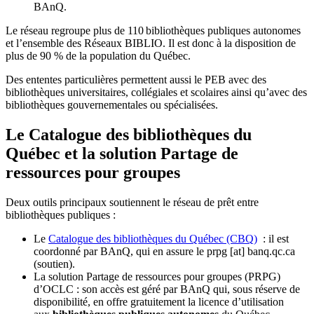
BAnQ.
Le réseau regroupe plus de 110
biblioth
è
ques publiques autonomes
et l
’
ensemble des R
é
seaux BIBLIO. Il est donc
à
la disposition de
plus de 90 % de la population du Qu
é
bec.
Des ententes particulières permettent aussi le PEB avec des
bibliothèques universitaires, collégiales et scolaires ainsi qu’avec des
bibliothèques gouvernementales ou spécialisées.
Le Catalogue des bibliothèques du
Québec et la solution Partage de
ressources pour groupes
Deux outils principaux soutiennent le réseau de prêt entre
bibliothèques publiques :
Le
Catalogue des bibliothèques du Québec (CBQ)
: il est
coordonné par BAnQ, qui en assure le
prpg
[at]
banq.qc.ca
(soutien)
.
La solution Partage de ressources pour groupes (PRPG)
d’OCLC : son accès est géré par BAnQ qui, sous réserve de
disponibilité, en offre gratuitement la licence d’utilisation